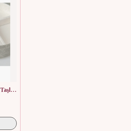
925 Ayar Gümüş Beyaz Taşlı Yüzük silver