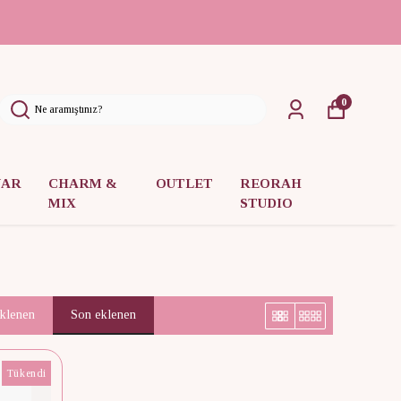
0
UAR
CHARM &
OUTLET
REORAH
MIX
STUDIO
eklenen
Son eklenen
Tükendi