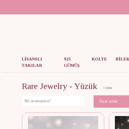
LİSANSLI
925
KOLYE
BİLE
TAKILAR
GÜMÜŞ
Rare Jewelry - Yüzük
3
ürün
Fiyat artan