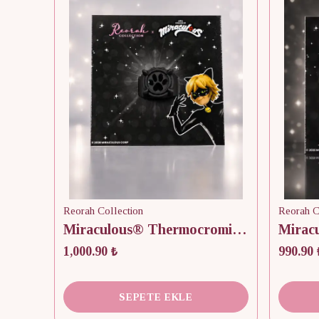
Reorah Collection
Reorah C
Miraculous® Thermocromic Color Changing Cat Noir Yüzük
Mirac
1,000.90 ₺
990.90 
SEPETE EKLE