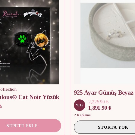
ollection
ulous® Cat Noir Yüzük
2,225.90 ₺
%
15
₺
1,891.90 ₺
2 Kaplama
SEPETE EKLE
STOKTA YOK