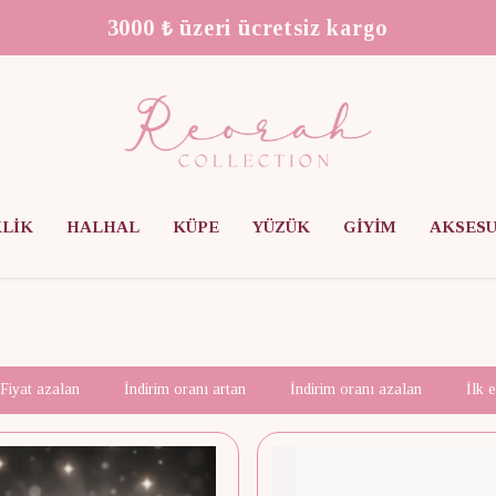
We Ship Worldwide!
KLİK
HALHAL
KÜPE
YÜZÜK
GİYİM
AKSES
Fiyat azalan
İndirim oranı artan
İndirim oranı azalan
İlk 