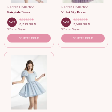
Reorah Collection
Reorah Collection
Fairytale Dress
Violet Sky Dress
4,024.90 ₺
4,024.90 ₺
%
20
%
38
3,219.90 ₺
2,500.90 ₺
3 Beden Seçimi
3 Beden Seçimi
SEPETE EKLE
SEPETE EKLE