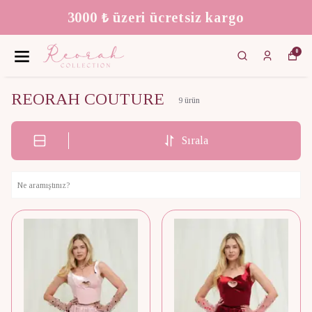
We Ship Worldwide!
0
REORAH COUTURE
9
ürün
Sırala