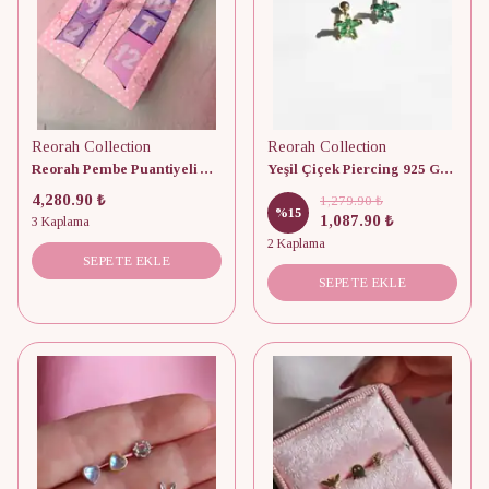
Reorah Collection
Reorah Collection
Reorah Pembe Puantiyeli Advent Calendar 12 Adet
Yeşil Çiçek Piercing 925 Gümüş
4,280.90 ₺
1,279.90 ₺
%
15
1,087.90 ₺
3 Kaplama
2 Kaplama
SEPETE EKLE
SEPETE EKLE