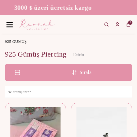
We Ship Worldwide!
0
925 GÜMÜŞ
925 Gümüş Piercing
10
ürün
Sırala