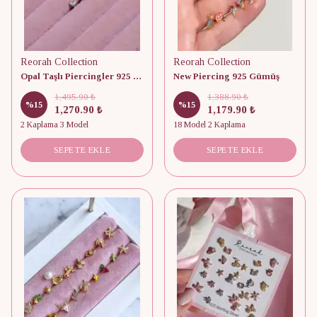
Reorah Collection
Reorah Collection
Opal Taşlı Piercingler 925 Gümüş
New Piercing 925 Gümüş
1,495.90 ₺
1,388.90 ₺
%
15
%
15
1,270.90 ₺
1,179.90 ₺
2 Kaplama 3 Model
18 Model 2 Kaplama
SEPETE EKLE
SEPETE EKLE