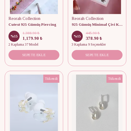
Reorah Collection
Reorah Collection
Cutest 925 Gümüş Piercing
925 Gümüş Minimal Çivi Küpe (Tekli)
1,388.90 ₺
445.90 ₺
%
15
%
15
1,179.90 ₺
378.90 ₺
2 Kaplama 37 Model
3 Kaplama 9 Seçenekler
SEPETE EKLE
SEPETE EKLE
Tükendi
Tükendi