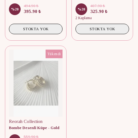
494.90 ₺
407.90 ₺
%
20
%
20
395.90 ₺
325.90 ₺
2 Kaplama
STOKTA YOK
STOKTA YOK
Tükendi
Reorah Collection
Bombe Desenli Küpe - Gold
559.90 ₺