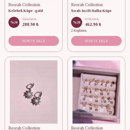
Reorah Collection
Reorah Collection
Kelebek Küpe -gold
Sıralı Incili Halka Küpe
360.90 ₺
578.90 ₺
%
20
%
20
288.90 ₺
462.90 ₺
2 Kaplama
SEPETE EKLE
SEPETE EKLE
Reorah Collection
Reorah Collection