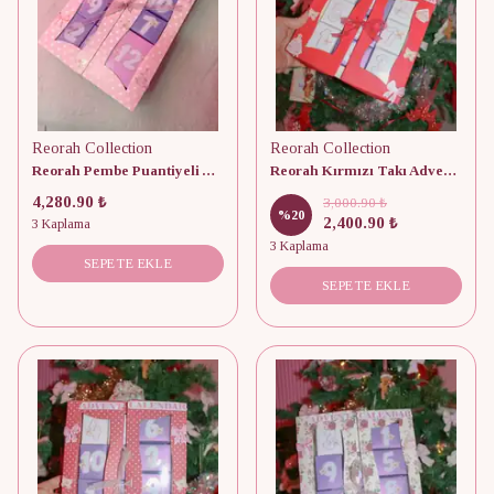
Reorah Collection
Reorah Collection
Reorah Pembe Puantiyeli Advent Calendar 12 Adet
Reorah Kırmızı Takı Advent Calendar 9 Adet
4,280.90 ₺
3,000.90 ₺
%
20
2,400.90 ₺
3 Kaplama
3 Kaplama
SEPETE EKLE
SEPETE EKLE