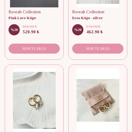
Reorah Collection
Reorah Collection
Pink Love Küpe
Eros Küpe -silver
650.90 ₺
578.90 ₺
%
20
%
20
520.90 ₺
462.90 ₺
SEPETE EKLE
SEPETE EKLE