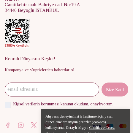
Camiikebir mah. Bahriye cad. No:19 A
34440 Beyoğlu İSTANBUL
Reorah Dünyasını Keşfet!
Kampanya ve sürprizlerden haberdar ol.
Bize Katıl
Kişisel verilerin korunması kanunu
okudum, onaylıyorum.
Alışveriş deneyiminizi iyileştirmek için yasal
düzenlemelere uygun çerezler (cookies)
kullanıyoruz. Detaylı bilgiye
Gizlilik ve Çerez