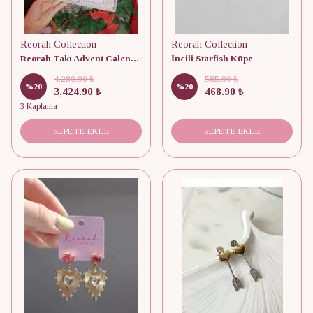
Reorah Collection
Reorah Collection
Reorah Takı Advent Calendar 12 Adet
İncili Starfish Küpe
4,280.90 ₺
585.90 ₺
%
20
%
20
3,424.90 ₺
468.90 ₺
3 Kaplama
SEPETE EKLE
SEPETE EKLE