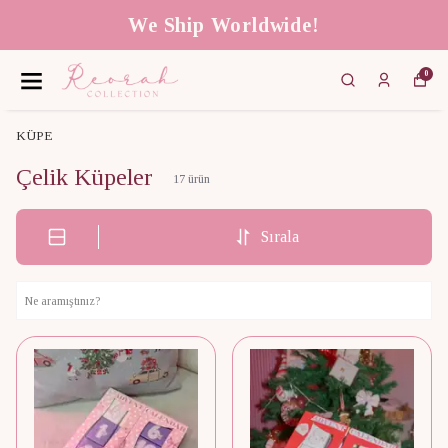
We Ship Worldwide!
0
KÜPE
Çelik Küpeler
17
ürün
Sırala