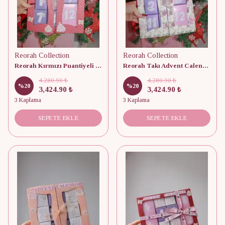
Reorah Collection
Reorah Collection
Reorah Kırmızı Puantiyeli Takı Advent Calendar 12 Adet
Reorah Takı Advent Calendar 12 Adet
4,280.90 ₺
4,280.90 ₺
%
20
%
20
3,424.90 ₺
3,424.90 ₺
3 Kaplama
3 Kaplama
SEPETE EKLE
SEPETE EKLE