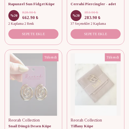
Rapunzel Sun Fidget Küpe
Cerrahi Piercingler - adet
828.90 ₺
353.90 ₺
%
20
%
20
662.90 ₺
283.90 ₺
2 Kaplama 2 Renk
37 Seçenekler 2 Kaplama
SEPETE EKLE
SEPETE EKLE
Tükendi
Tükendi
Reorah Collection
Reorah Collection
Snail Döngü Desen Küpe
Tiffany Küpe