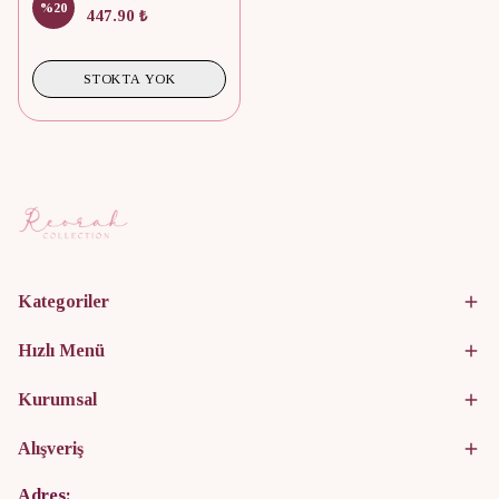
%
20
447.90 ₺
STOKTA YOK
Kategoriler
Hızlı Menü
Kurumsal
Alışveriş
Adres: