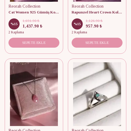
Reorah Collection
Reorah Collection
Cat Women 925 Gümüş Kolye
Rapunzel Heart Crown Kolye 925 Gümüş
1,691.90 ₺
1,126.90 ₺
%
15
%
15
1,437.90 ₺
957.90 ₺
2 Kaplama
2 Kaplama
SEPETE EKLE
SEPETE EKLE
Reorah Collection
Reorah Collection