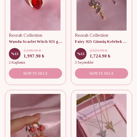
Reorah Collection
Reorah Collection
Wanda Scarlet Witch 925 gümüş Kolye
Fairy 925 Gümüş Kelebek Kolye
2,349.90 ₺
2,029.90 ₺
%
15
%
15
1,997.90 ₺
1,724.90 ₺
2 Kaplama
3 Seçenekler
SEPETE EKLE
SEPETE EKLE