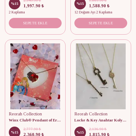
2,349.90 ₺
1,869.90 ₺
%
15
%
15
1,997.90 ₺
1,588.90 ₺
2 Kaplama
12 Doğum Ayı 2 Kaplama
SEPETE EKLE
SEPETE EKLE
Reorah Collection
Reorah Collection
Winx Club® Pendant of Eraklyon Kolye 925 Ayar Gümüş
Locke & Key Anahtar Kolyeler 925 Gümüş - Adet
2,777.90 ₺
2,136.90 ₺
%
15
%
15
2,360.90 ₺
1,815.90 ₺