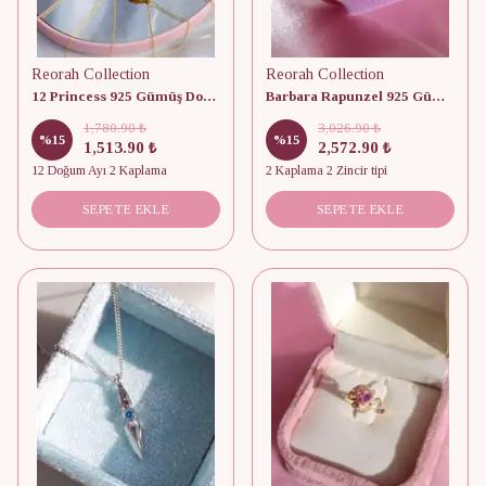
Reorah Collection
Reorah Collection
12 Princess 925 Gümüş Doğum Ayı Kolye
Barbara Rapunzel 925 Gümüş Kolye
1,780.90 ₺
3,026.90 ₺
%
15
%
15
1,513.90 ₺
2,572.90 ₺
12 Doğum Ayı 2 Kaplama
2 Kaplama 2 Zincir tipi
SEPETE EKLE
SEPETE EKLE