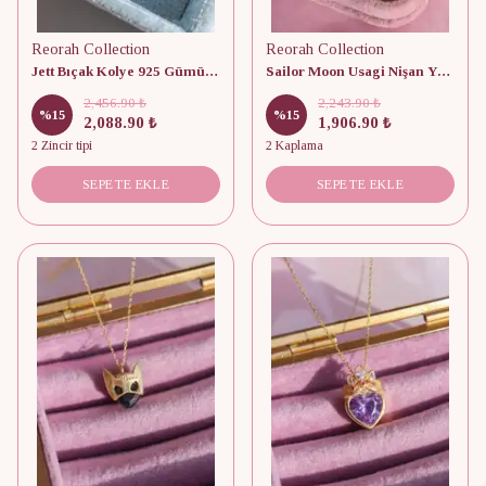
Reorah Collection
Reorah Collection
Jett Bıçak Kolye 925 Gümüş | Valorant
Sailor Moon Usagi Nişan Yüzüğü 925 Gümüş
2,456.90 ₺
2,243.90 ₺
%
15
%
15
2,088.90 ₺
1,906.90 ₺
2 Zincir tipi
2 Kaplama
SEPETE EKLE
SEPETE EKLE