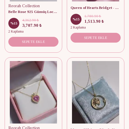
Reorah Collection
Queen of Hearts Bridget - Descendants Yüzük 925 Ayar Gümüş
Belle Rose 925 Gümüş Locket Kişiye Özel Fotoğraflı Kolye
1,780.90 ₺
%
15
4,362.90 ₺
1,513.90 ₺
%
15
3,707.90 ₺
2 Kaplama
2 Kaplama
SEPETE EKLE
SEPETE EKLE
Reorah Collection