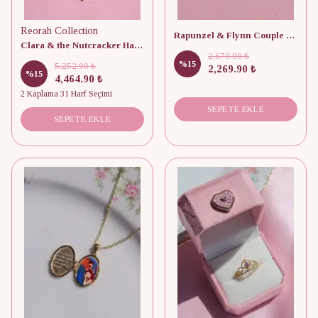
Reorah Collection
Rapunzel & Flynn Couple Kolye 925 Gümüş
Clara & the Nutcracker Harfli Locket 925 Gümüş Kolye
2,670.90 ₺
%
15
5,252.90 ₺
2,269.90 ₺
%
15
4,464.90 ₺
2 Kaplama 31 Harf Seçimi
SEPETE EKLE
SEPETE EKLE