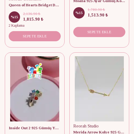
Moana 925 Ayar Gümüş Kolye
Queen of Hearts Bridget Descendants 925 Silver Necklace
1,780.90 ₺
%
15
2,136.90 ₺
1,513.90 ₺
%
15
1,815.90 ₺
2 Kaplama
SEPETE EKLE
SEPETE EKLE
Reorah Studio
Inside Out 2 925 Gümüş Yüzük
Merida Arrow Kolye 925 Gümüş