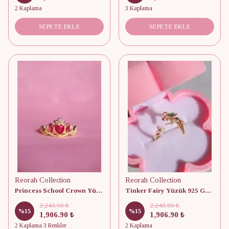
2 Kaplama
3 Kaplama
SEPETE EKLE
SEPETE EKLE
Reorah Collection
Reorah Collection
Princess School Crown Yüzük 925 Gümüş
Tinker Fairy Yüzük 925 Gümüş
2,243.90 ₺
2,243.90 ₺
%
15
%
15
1,906.90 ₺
1,906.90 ₺
2 Kaplama 3 Renkler
2 Kaplama