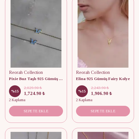
Reorah Collection
Reorah Collection
Pixie Buz Taşlı 925 Gümüş Bileklik
Elina 925 Gümüş Fairy Kolye
2,029.90 ₺
2,243.90 ₺
%
15
%
15
1,724.90 ₺
1,906.90 ₺
2 Kaplama
2 Kaplama
SEPETE EKLE
SEPETE EKLE