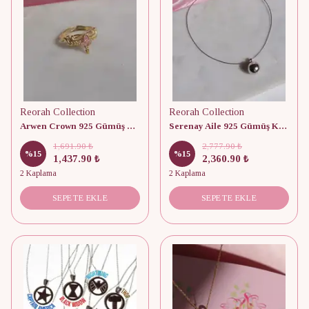
Reorah Collection
Reorah Collection
Arwen Crown 925 Gümüş Yüzük
Serenay Aile 925 Gümüş Kolye
1,691.90 ₺
2,777.90 ₺
%
15
%
15
1,437.90 ₺
2,360.90 ₺
2 Kaplama
2 Kaplama
SEPETE EKLE
SEPETE EKLE