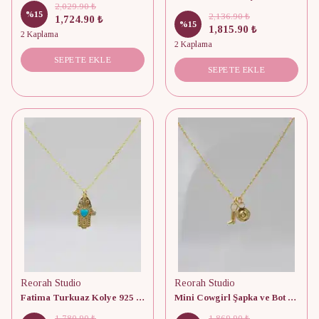
2,029.90 ₺
%
15
2,136.90 ₺
1,724.90 ₺
%
15
1,815.90 ₺
2 Kaplama
2 Kaplama
SEPETE EKLE
SEPETE EKLE
Reorah Studio
Reorah Studio
Fatima Turkuaz Kolye 925 Gümüş
Mini Cowgirl Şapka ve Bot Kolye 925 Gümüş
1,780.90 ₺
1,869.90 ₺