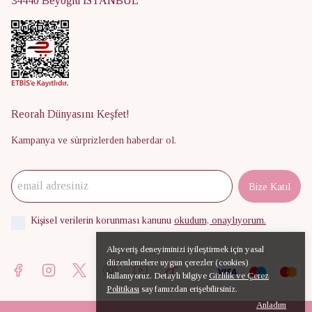
34440 Beyoğlu İSTANBUL
Reorah Dünyasını Keşfet!
Kampanya ve sürprizlerden haberdar ol.
Bize Katıl
Kişisel verilerin korunması kanunu
okudum, onaylıyorum.
Alışveriş deneyiminizi iyileştirmek için yasal
düzenlemelere uygun çerezler (cookies)
kullanıyoruz. Detaylı bilgiye
Gizlilik ve Çerez
Politikası
sayfamızdan erişebilirsiniz.
Anladım