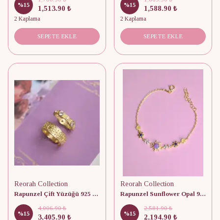
%
15
%
15
1,513.90 ₺
1,588.90 ₺
2 Kaplama
2 Kaplama
SEPETE EKLE
SEPETE EKLE
Reorah Collection
Reorah Collection
Rapunzel Çift Yüzüğü 925 Gümüş
Rapunzel Sunflower Opal 925 Gümüş Bileklik
4,006.90 ₺
2,581.90 ₺
%
15
%
15
3,405.90 ₺
2,194.90 ₺