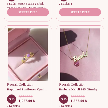
3 Kadın Yüzük Bedeni 2 Erkek
2 Kaplama
Yüzük Kaplama 2 Kadın Yüzük
Kaplama
SEPETE EKLE
SEPETE EKLE
Reorah Collection
Reorah Collection
Rapunzel Sunflower Opal Ring 925 Gümüş
Barbara Kalpli 925 Gümüş Kolye
2,314.90 ₺
1,869.90 ₺
%
15
%
15
1,967.90 ₺
1,588.90 ₺
2 Kaplama
3 Kaplama