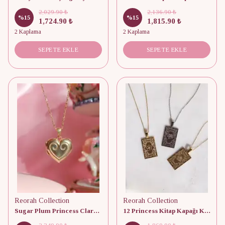
2,029.90 ₺
2,136.90 ₺
%
15
%
15
1,724.90 ₺
1,815.90 ₺
2 Kaplama
2 Kaplama
SEPETE EKLE
SEPETE EKLE
Reorah Collection
Reorah Collection
Sugar Plum Princess Clara 925 Gümüş Kolye
12 Princess Kitap Kapağı Kolye Doğum Ayı 925 Gümüş