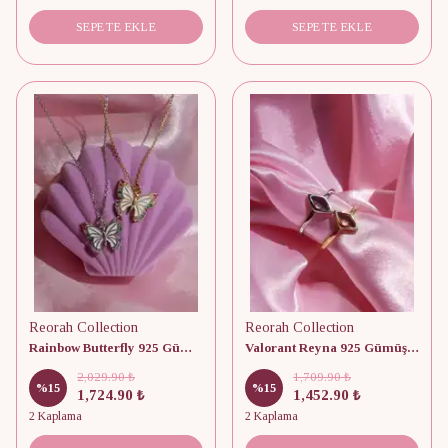
SEPETE EKLE
SEPETE EKLE
Reorah Collection
Reorah Collection
Rainbow Butterfly 925 Gümüş Kolye
Valorant Reyna 925 Gümüş Yüzük
2,029.90 ₺
1,709.90 ₺
%
15
%
15
1,724.90 ₺
1,452.90 ₺
2 Kaplama
2 Kaplama