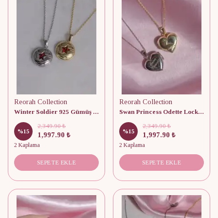
Reorah Collection
Reorah Collection
Winter Soldier 925 Gümüş Kolye
Swan Princess Odette Locket 925 Gümüş Kolye
2,349.90 ₺
2,349.90 ₺
%
15
%
15
1,997.90 ₺
1,997.90 ₺
2 Kaplama
2 Kaplama
SEPETE EKLE
SEPETE EKLE