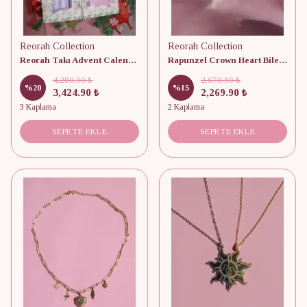
Reorah Collection
Reorah Collection
Reorah Takı Advent Calendar 12 Adet
Rapunzel Crown Heart Bileklik 925 Gümüş
4,280.90 ₺
2,670.90 ₺
%
20
%
15
3,424.90 ₺
2,269.90 ₺
3 Kaplama
2 Kaplama
SEPETE EKLE
SEPETE EKLE