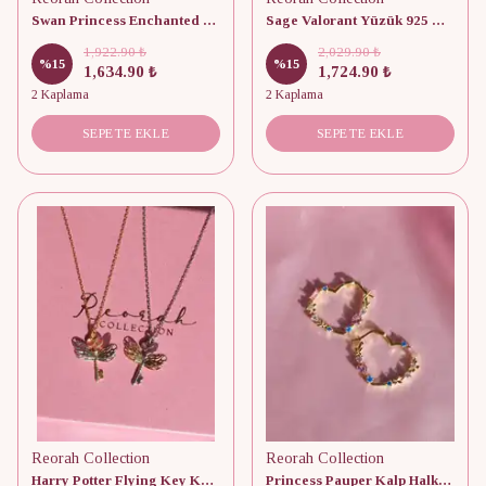
Swan Princess Enchanted Pink Stone Kolye 925 Gümüş
Sage Valorant Yüzük 925 Gümüş
1,922.90 ₺
2,029.90 ₺
%
15
%
15
1,634.90 ₺
1,724.90 ₺
2 Kaplama
2 Kaplama
SEPETE EKLE
SEPETE EKLE
Reorah Collection
Reorah Collection
Harry Potter Flying Key Kolye 925 Gümüş
Princess Pauper Kalp Halka Küpe 925 Gümüş