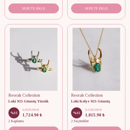
SEPETE EKLE
SEPETE EKLE
Reorah Collection
Reorah Collection
Loki 925 Gümüş Yüzük
Loki Kolye 925 Gümüş
2,029.90 ₺
2,136.90 ₺
%
15
%
15
1,724.90 ₺
1,815.90 ₺
2 Kaplama
2 Seçenekler