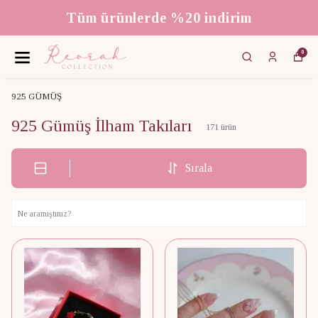
Tüm ürünlerde %20 indirim
0
925 GÜMÜŞ
925 Gümüş İlham Takıları
171
ürün
Sırala