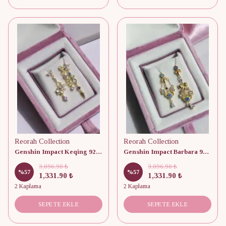
Reorah Collection
Reorah Collection
Genshin Impact Keqing 925 Gümüş Küpe
Genshin Impact Barbara 925 Gümüş Küpe
3,096.90 ₺
3,096.90 ₺
%
57
%
57
1,331.90 ₺
1,331.90 ₺
2 Kaplama
2 Kaplama
SEPETE EKLE
SEPETE EKLE