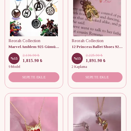
Reorah Collection
Reorah Collection
Marvel Amblem 925 Gümüş Kolyeler
12 Princess Ballet Shoes 925 Gümüş Kolye
2,136.90 ₺
2,225.90 ₺
%
15
%
15
1,815.90 ₺
1,891.90 ₺
9 Model
2 Kaplama
SEPETE EKLE
SEPETE EKLE