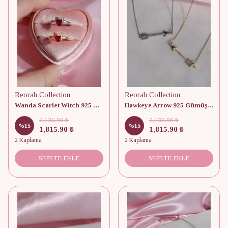
Reorah Collection
Reorah Collection
Wanda Scarlet Witch 925 Gümüş Yüzük
Hawkeye Arrow 925 Gümüş Kolye
2,136.90 ₺
2,136.90 ₺
%
15
%
15
1,815.90 ₺
1,815.90 ₺
2 Kaplama
2 Kaplama
SEPETE EKLE
SEPETE EKLE