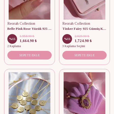
Reorah Collection
Reorah Collection
Belle Pink Rose Yüzük 925 Gümüş
Tinker Fairy 925 Gümüş Kolye
1,958.90 ₺
2,029.90 ₺
%
15
%
15
1,664.90 ₺
1,724.90 ₺
2 Kaplama
3 Kaplama Seçimi
SEPETE EKLE
SEPETE EKLE