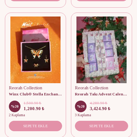
Reorah Collection
Reorah Collection
Winx Club® Stella Enchantix Fairy Wings Set
Reorah Takı Advent Calendar 12 Adet
1,500.90 ₺
4,280.90 ₺
%
20
%
20
1,200.90 ₺
3,424.90 ₺
2 Kaplama
3 Kaplama
SEPETE EKLE
SEPETE EKLE