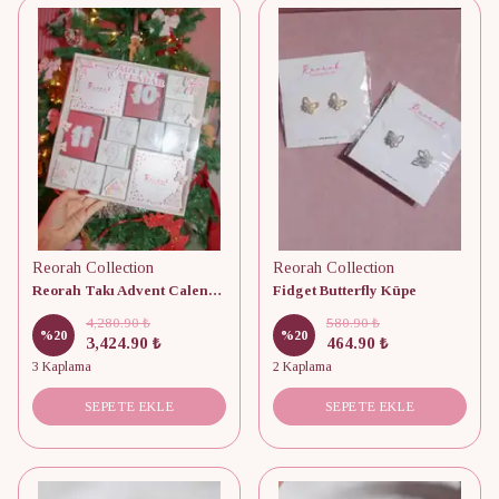
Reorah Collection
Reorah Collection
Reorah Takı Advent Calendar 12 Adet
Fidget Butterfly Küpe
4,280.90 ₺
580.90 ₺
%
20
%
20
3,424.90 ₺
464.90 ₺
3 Kaplama
2 Kaplama
SEPETE EKLE
SEPETE EKLE