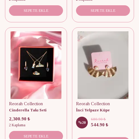
SEPETE EKLE
SEPETE EKLE
Reorah Collection
Reorah Collection
Cinderella Takı Seti
İnci Yelpaze Küpe
2,300.90 ₺
680.90 ₺
%
20
544.90 ₺
2 Kaplama
SEPETE EKLE