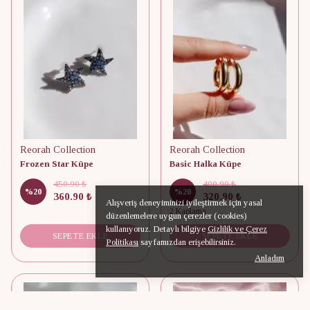
Reorah Collection
Reorah Collection
Frozen Star Küpe
Basic Halka Küpe
450.90 ₺
400.90 ₺
%
20
%
20
360.90 ₺
320.90 ₺
Alışveriş deneyiminizi iyileştirmek için yasal
2 Kaplama
düzenlemelere uygun çerezler (cookies)
kullanıyoruz. Detaylı bilgiye
Gizlilik ve Çerez
SEPETE EKLE
SEPETE EKLE
Politikası
sayfamızdan erişebilirsiniz.
Anladım