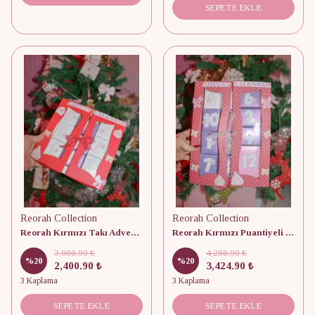
SEPETE EKLE
Reorah Collection
Reorah Collection
Reorah Kırmızı Takı Advent Calendar 9 Adet
Reorah Kırmızı Puantiyeli Takı Advent Calendar 12 Adet
3,000.90 ₺
4,280.90 ₺
%
20
%
20
2,400.90 ₺
3,424.90 ₺
3 Kaplama
3 Kaplama
SEPETE EKLE
SEPETE EKLE