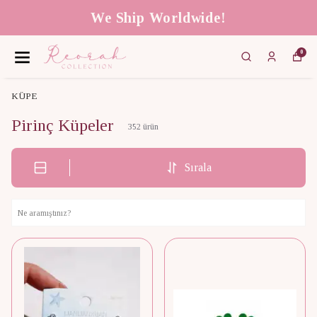
We Ship Worldwide!
0
KÜPE
Pirinç Küpeler
352
ürün
Sırala