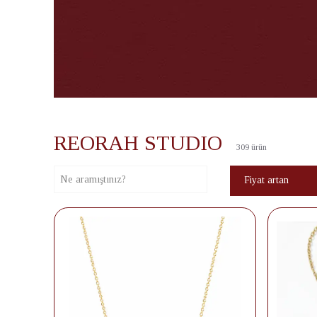
REORAH STUDIO
309
ürün
Fiyat artan