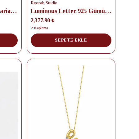
Reorah Studio
Falling for You Initial Lariat 925 Gümüş Kolye
Luminous Letter 925 Gümüş Kolye
2,377.90 ₺
2 Kaplama
SEPETE EKLE