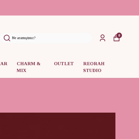
0
UAR
CHARM &
OUTLET
REORAH
MIX
STUDIO