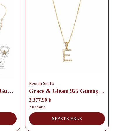
Reorah Studio
Aurora Pearl Harf 925 Gümüş Kolye
Grace & Gleam 925 Gümüş Kolye
2,377.90 ₺
2 Kaplama
SEPETE EKLE