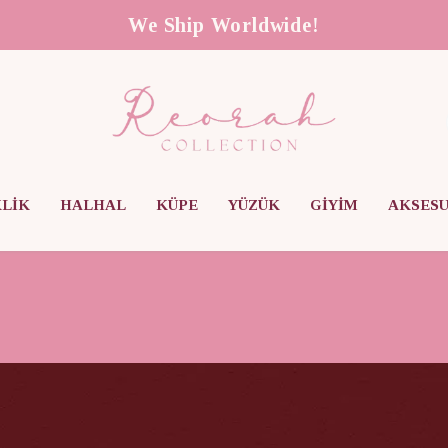
We Ship Worldwide!
KLİK
HALHAL
KÜPE
YÜZÜK
GİYİM
AKSES