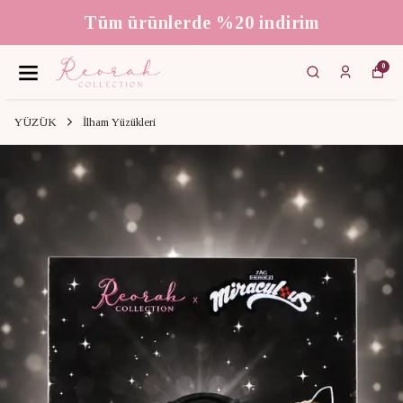
3000 ₺ üzeri ücretsiz kargo
0
YÜZÜK
İlham Yüzükleri