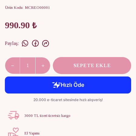
Ürün Kodu
:
MCREO00001
990.90 ₺
Paylaş
:
SEPETE EKLE
3000 TL üzeri ücretsiz kargo
El Yapımı