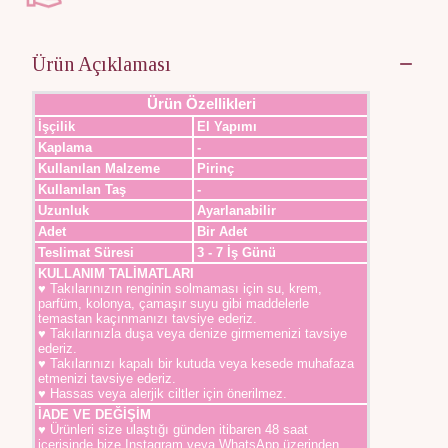
Ürün Açıklaması
Ürün Özellikleri
İşçilik
El Yapımı
Kaplama
-
Kullanılan Malzeme
Pirinç
Kullanılan Taş
-
Uzunluk
Ayarlanabilir
Adet
Bir Adet
Teslimat Süresi
3 - 7 İş Günü
KULLANIM TALİMATLARI
♥ Takılarınızın renginin solmaması için su, krem,
parfüm, kolonya, çamaşır suyu gibi maddelerle
temastan kaçınmanızı tavsiye ederiz.
♥ Takılarınızla duşa veya denize girmemenizi tavsiye
ederiz.
♥ Takılarınızı kapalı bir kutuda veya kesede muhafaza
etmenizi tavsiye ederiz.
♥ Hassas veya alerjik ciltler için önerilmez.
İADE VE DEĞİŞİM
♥ Ürünleri size ulaştığı günden itibaren 48 saat
içerisinde bize Instagram veya WhatsApp üzerinden