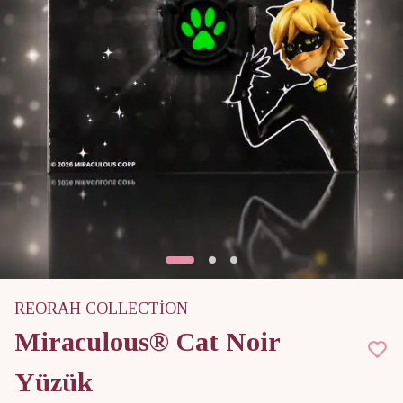
REORAH COLLECTİON
Miraculous® Cat Noir
Yüzük