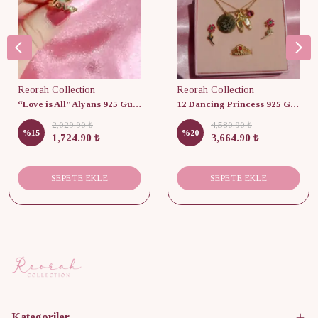
Reorah Collection
Reorah Collection
“Love is All” Alyans 925 Gümüş - Medium Beden
12 Dancing Princess 925 Gümüş/ Kolye, Küpe ve Yüzük Set
2,029.90 ₺
4,580.90 ₺
%
15
%
20
1,724.90 ₺
3,664.90 ₺
SEPETE EKLE
SEPETE EKLE
Kategoriler