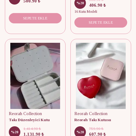
500.90 ₺
%
20
406.90 ₺
16 Kutu Modeli
SEPETE EKLE
SEPETE EKLE
Reorah Collection
Reorah Collection
Takı Düzenleyici Kutu
Reorah Takı Kutusu
1,414.90 ₺
759.90 ₺
%
20
%
20
1,131.90 ₺
607.90 ₺