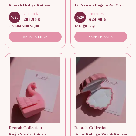
Reorah Hediye Kutusu
12 Prenses Doğum Ayı Çiçek Baskılı Takı Kutusu
260.90 ₺
780.90 ₺
%
20
%
20
208.90 ₺
624.90 ₺
2 Ekstra Kutu Seçimi
12 Doğum Ayı
SEPETE EKLE
SEPETE EKLE
Reorah Collection
Reorah Collection
Kuğu Yüzük Kutusu
Deniz Kabuğu Yüzük Kutusu