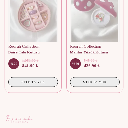
Reorah Collection
Reorah Collection
Daire Takı Kutusu
Mantar Yüzük Kutusu
1,051.90 ₺
545.90 ₺
%
20
%
20
841.90 ₺
436.90 ₺
STOKTA YOK
STOKTA YOK