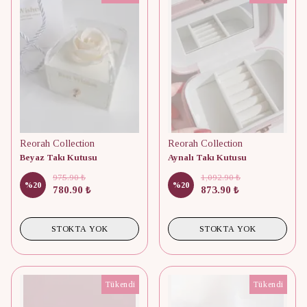
Reorah Collection
Reorah Collection
Beyaz Takı Kutusu
Aynalı Takı Kutusu
975.90 ₺
1,092.90 ₺
%
20
%
20
780.90 ₺
873.90 ₺
STOKTA YOK
STOKTA YOK
Tükendi
Tükendi