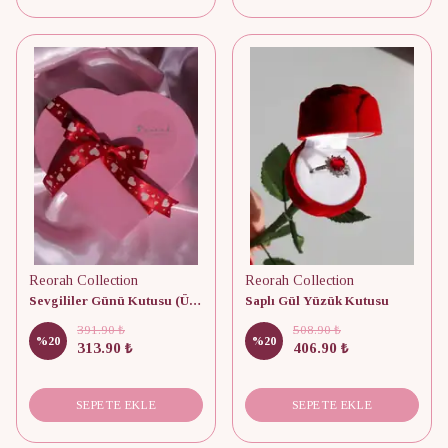
Reorah Collection
Reorah Collection
Sevgililer Günü Kutusu (Ürün Dahil Değildir)
Saplı Gül Yüzük Kutusu
391.90 ₺
508.90 ₺
%
20
%
20
313.90 ₺
406.90 ₺
SEPETE EKLE
SEPETE EKLE