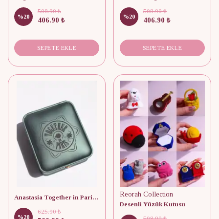
508.90 ₺
508.90 ₺
%
20
%
20
406.90 ₺
406.90 ₺
SEPETE EKLE
SEPETE EKLE
Reorah Collection
Anastasia Together in Paris Kolye Kutusu
Desenli Yüzük Kutusu
625.90 ₺
%
20
508.90 ₺