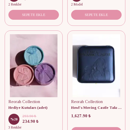
2 Renkler
2 Model
SEPETE EKLE
SEPETE EKLE
Reorah Collection
Reorah Collection
Hediye Kutuları (adet)
Howl's Moving Castle Takı Kutusu
1,627.90 ₺
293.90 ₺
%
20
234.90 ₺
3 Renkler