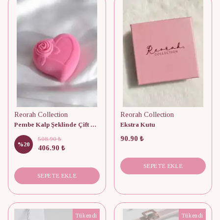
Reorah Collection
Reorah Collection
Pembe Kalp Şeklinde Çift Yüzüğü Gül Kutusu
Ekstra Kutu
90.90 ₺
508.90 ₺
%
20
406.90 ₺
SEPETE EKLE
SEPETE EKLE
Tükendi
Tükendi