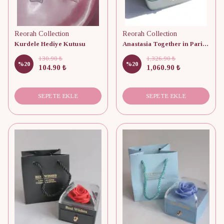
Reorah Collection
Reorah Collection
Kurdele Hediye Kutusu
Anastasia Together in Paris Takı Kutusu
130.90 ₺
1,326.90 ₺
%
20
%
20
104.90 ₺
1,060.90 ₺
SEPETE EKLE
SEPETE EKLE