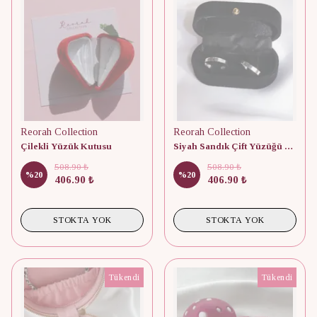
Reorah Collection
Reorah Collection
Çilekli Yüzük Kutusu
Siyah Sandık Çift Yüzüğü Kutusu (Yüzükler Dahil Değildir)
508.90 ₺
508.90 ₺
%
20
%
20
406.90 ₺
406.90 ₺
STOKTA YOK
STOKTA YOK
Tükendi
Tükendi