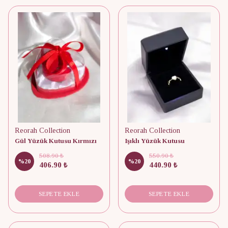
Reorah Collection
Reorah Collection
Gül Yüzük Kutusu Kırmızı
Işıklı Yüzük Kutusu
508.90 ₺
550.90 ₺
%
20
%
20
406.90 ₺
440.90 ₺
SEPETE EKLE
SEPETE EKLE