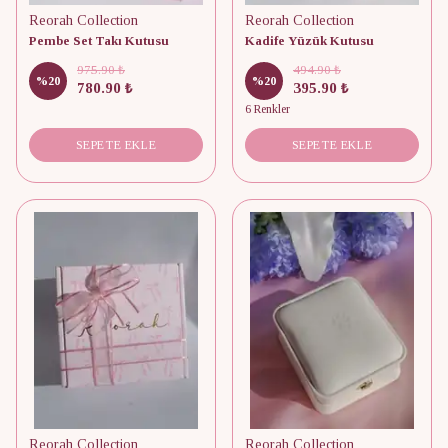
Reorah Collection
Reorah Collection
Pembe Set Takı Kutusu
Kadife Yüzük Kutusu
975.90 ₺
494.90 ₺
%
20
%
20
780.90 ₺
395.90 ₺
6 Renkler
SEPETE EKLE
SEPETE EKLE
Reorah Collection
Reorah Collection