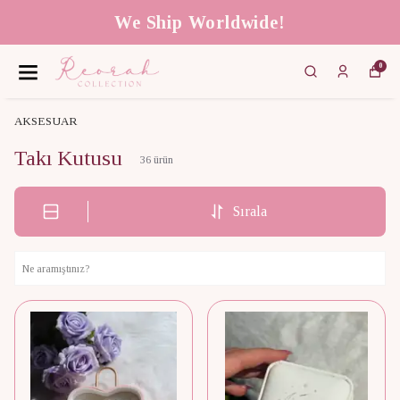
We Ship Worldwide!
0
AKSESUAR
Takı Kutusu
36
ürün
Sırala