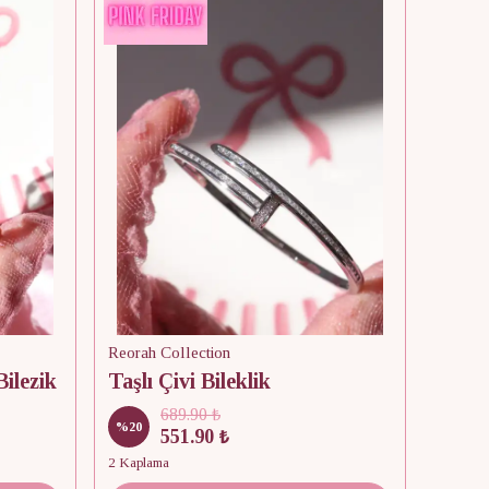
Reorah Collection
Bilezik
Taşlı Çivi Bileklik
689.90 ₺
%
20
551.90 ₺
2 Kaplama