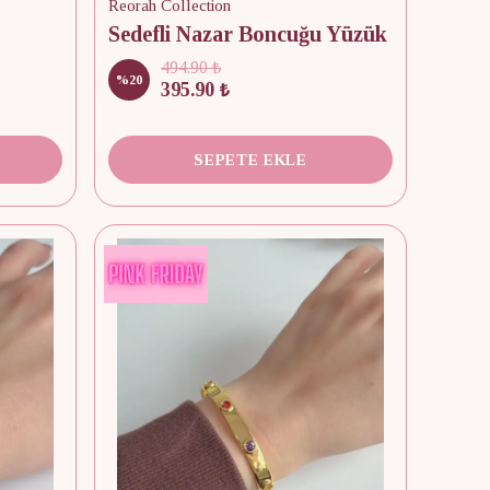
Reorah Collection
Sedefli Nazar Boncuğu Yüzük
494.90 ₺
%
20
395.90 ₺
SEPETE EKLE