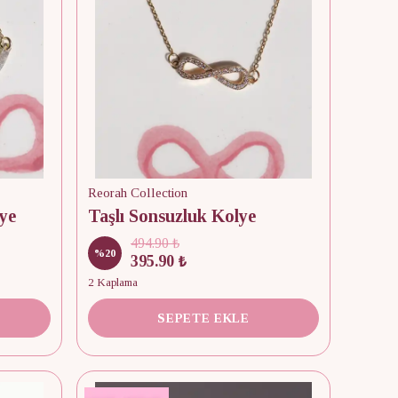
Reorah Collection
ye
Taşlı Sonsuzluk Kolye
494.90 ₺
%
20
395.90 ₺
2 Kaplama
SEPETE EKLE