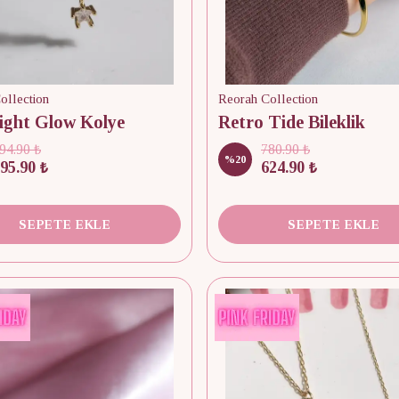
ollection
Reorah Collection
ight Glow Kolye
Retro Tide Bileklik
94.90 ₺
780.90 ₺
%
20
95.90 ₺
624.90 ₺
SEPETE EKLE
SEPETE EKLE