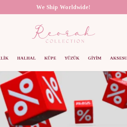
We Ship Worldwide!
KLİK
HALHAL
KÜPE
YÜZÜK
GİYİM
AKSES