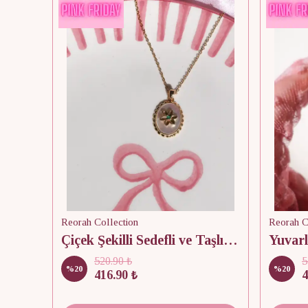
Reorah Collection
Reorah C
Çiçek Şekilli Sedefli ve Taşlı Kolye
Yuvarl
520.90 ₺
5
%
20
%
20
416.90 ₺
4