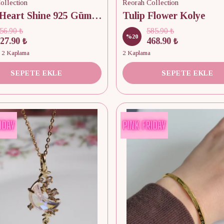
ollection
Reorah Collection
Royal Heart Shine 925 Gümüş Yüzük
Tulip Flower Kolye
56.90 ₺
585.90 ₺
%
20
27.90 ₺
468.90 ₺
r 2 Kaplama
2 Kaplama
SEPETE EKLE
SEPETE EKLE