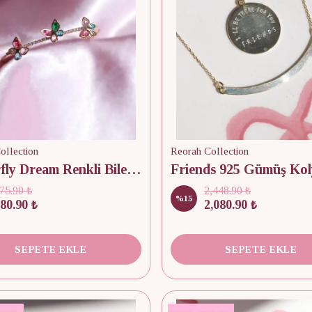
ollection
Reorah Collection
Butterfly Dream Renkli Bileklik
Friends 925 Gümüş Kol
75.90 ₺
2,448.90 ₺
%
15
80.90 ₺
2,080.90 ₺
SEPETE EKLE
SEPETE EKLE