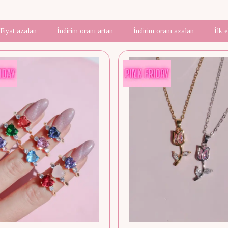
Fiyat azalan
İndirim oranı artan
İndirim oranı azalan
İlk 