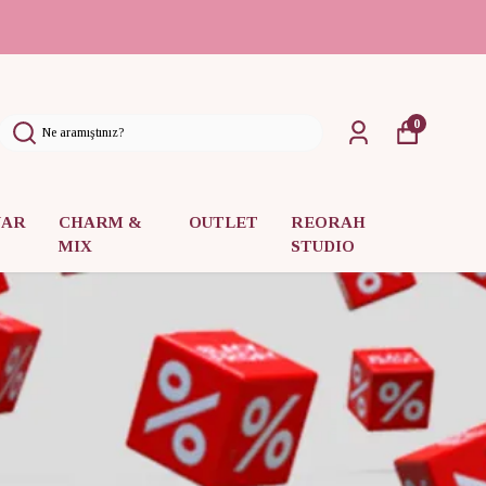
0
UAR
CHARM &
OUTLET
REORAH
MIX
STUDIO