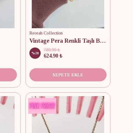
Reorah Collection
Vintage Pera Renkli Taşlı Bileklik
780.90 ₺
%
20
624.90 ₺
SEPETE EKLE