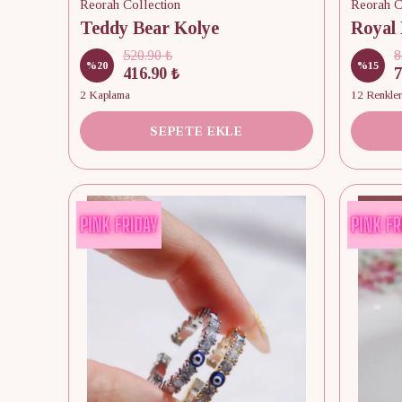
Reorah Collection
Reorah C
Teddy Bear Kolye
520.90 ₺
8
%
20
%
15
416.90 ₺
7
2 Kaplama
12 Renkle
SEPETE EKLE