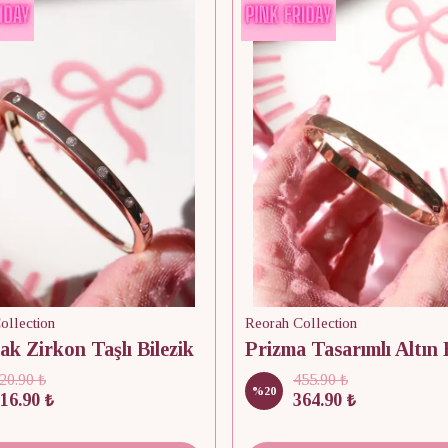
ollection
Reorah Collection
ak Zirkon Taşlı Bilezik
Prizma Tasarımlı Altın 
20.90 ₺
455.90 ₺
%
20
16.90 ₺
364.90 ₺