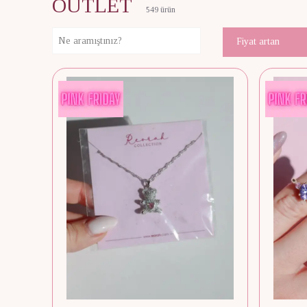
OUTLET
549
ürün
Fiyat artan