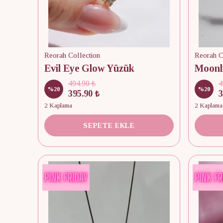
Reorah Collection
Reorah C
Evil Eye Glow Yüzük
Moonl
494.90 ₺
4
%
20
%
20
395.90 ₺
3
2 Kaplama
2 Kaplama
SEPETE EKLE