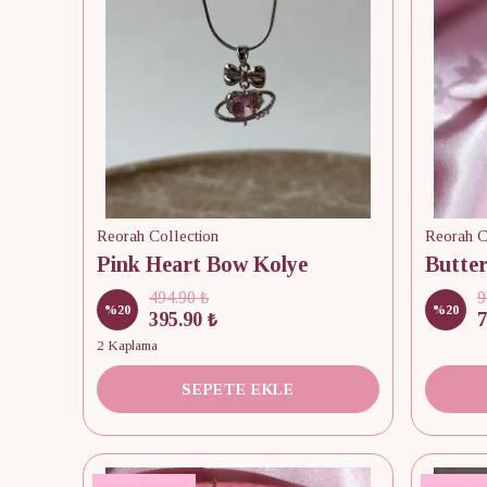
Reorah Collection
Reorah C
Pink Heart Bow Kolye
494.90 ₺
9
%
20
%
20
395.90 ₺
7
2 Kaplama
SEPETE EKLE