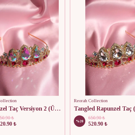
ollection
Reorah Collection
Rapunzel Taç Versiyon 2 (ÜRÜNDE DEFOLAR MEVCUTTUR)
50.90 ₺
650.90 ₺
%
20
20.90 ₺
520.90 ₺