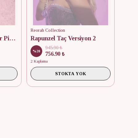
Reorah Collection
Princess and the Pauper Pink Erika Crown
Rapunzel Taç Versiyon 2
945.90 ₺
%
20
756.90 ₺
2 Kaplama
STOKTA YOK