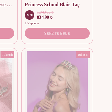
Princess Pauper Anneliese Taç
Princess School Blair Taç
1,043.90 ₺
%
20
834.90 ₺
2 Kaplama
SEPETE EKLE
Tükendi
Tükendi