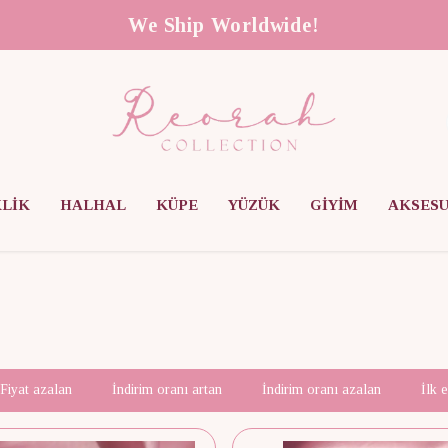
We Ship Worldwide!
KLİK
HALHAL
KÜPE
YÜZÜK
GİYİM
AKSES
Fiyat azalan
İndirim oranı artan
İndirim oranı azalan
İlk 