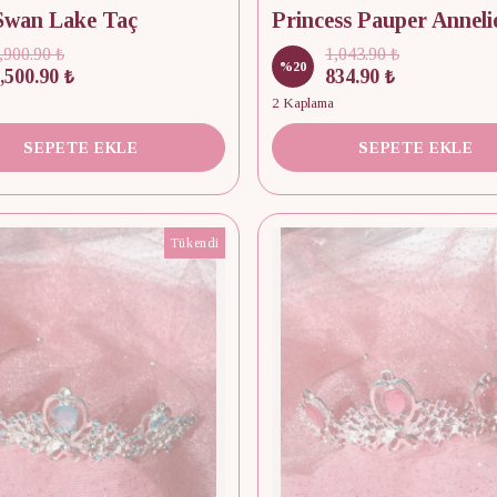
 Swan Lake Taç
,900.90 ₺
1,043.90 ₺
%
20
,500.90 ₺
834.90 ₺
2 Kaplama
SEPETE EKLE
SEPETE EKLE
Tükendi