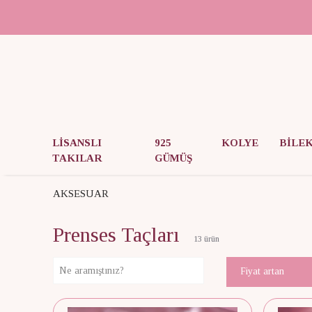
LİSANSLI
925
KOLYE
BİLE
TAKILAR
GÜMÜŞ
AKSESUAR
Prenses Taçları
13
ürün
Fiyat artan