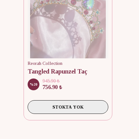
Reorah Collection
Tangled Rapunzel Taç
945.90 ₺
%
20
756.90 ₺
STOKTA YOK