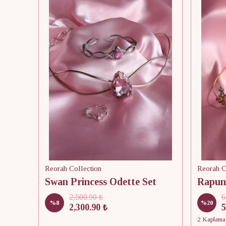
Reorah Collection
Reorah C
Swan Princess Odette Set
2,500.90 ₺
6
%
8
%
20
2,300.90 ₺
5
2 Kaplama