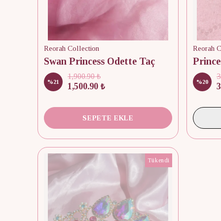
Reorah Collection
Reorah C
Swan Princess Odette Taç
1,900.90 ₺
3
%
21
%
20
1,500.90 ₺
3
SEPETE EKLE
Tükendi