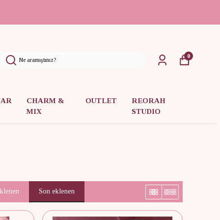
0
UAR
CHARM &
OUTLET
REORAH
MIX
STUDIO
eklenen
Son eklenen