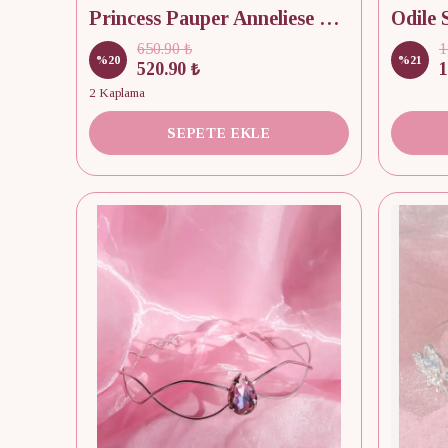
Princess Pauper Anneliese Crown (ÜRÜNDE DEFOLAR MEVCUTTUR)
Odile
650.90 ₺
1
%
20
%
21
520.90 ₺
1
2 Kaplama
SEPETE EKLE