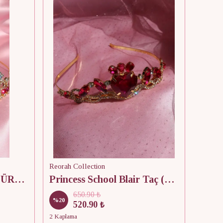
Reorah Collection
Tangled Rapunzel Taç (ÜRÜNDE DEFOLAR MEVCUTTUR)
Princess School Blair Taç (ÜRÜNDE DEFOLAR MEVCUTTUR)
650.90 ₺
%
20
520.90 ₺
2 Kaplama