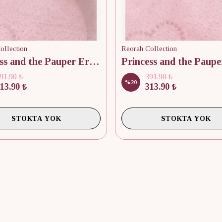
ollection
Reorah Collection
Princess and the Pauper Erika Crown
91.90 ₺
391.90 ₺
%
20
13.90 ₺
313.90 ₺
STOKTA YOK
STOKTA YOK