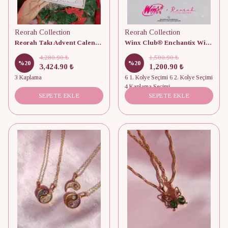
Reorah Collection
Reorah Collection
Reorah Takı Advent Calendar 12 Adet
Winx Club® Enchantix Wings Mıknatıslı Arkadaşlık Kolyesi
4,280.90 ₺
1,500.90 ₺
%
20
%
20
3,424.90 ₺
1,200.90 ₺
3 Kaplama
6 1. Kolye Seçimi 6 2. Kolye Seçimi
4 Kaplama Seçimi
SEPETE EKLE
SEPETE EKLE