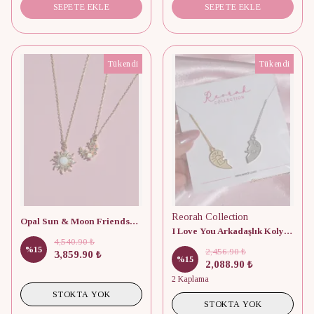
SEPETE EKLE
SEPETE EKLE
Tükendi
Tükendi
Reorah Collection
Opal Sun & Moon Friendship 925 Gümüş Kolye
I Love You Arkadaşlık Kolyesi 925 Gümüş
4,540.90 ₺
%
15
2,456.90 ₺
3,859.90 ₺
%
15
2,088.90 ₺
2 Kaplama
STOKTA YOK
STOKTA YOK