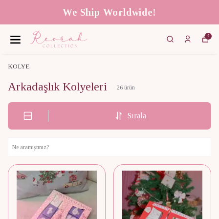
We Ship Worldwide!
0
KOLYE
Arkadaşlık Kolyeleri
26
ürün
Sırala