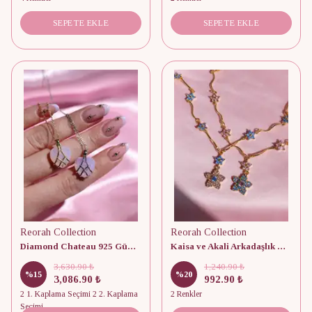
SEPETE EKLE
SEPETE EKLE
Reorah Collection
Reorah Collection
Diamond Chateau 925 Gümüş Arkadaşlık Kolyesi
Kaisa ve Akali Arkadaşlık Kolyesi
3,630.90 ₺
1,240.90 ₺
%
15
%
20
3,086.90 ₺
992.90 ₺
2 1. Kaplama Seçimi 2 2. Kaplama
2 Renkler
Seçimi