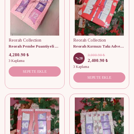
Reorah Collection
Reorah Collection
Reorah Pembe Puantiyeli Advent Calendar 12 Adet
Reorah Kırmızı Takı Advent Calendar 9 Adet
4,280.90 ₺
3,000.90 ₺
%
20
2,400.90 ₺
3 Kaplama
3 Kaplama
SEPETE EKLE
SEPETE EKLE