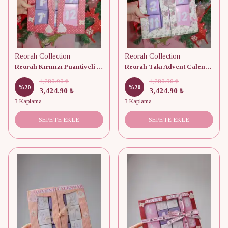
Reorah Collection
Reorah Collection
Reorah Kırmızı Puantiyeli Takı Advent Calendar 12 Adet
Reorah Takı Advent Calendar 12 Adet
4,280.90 ₺
4,280.90 ₺
%
20
%
20
3,424.90 ₺
3,424.90 ₺
3 Kaplama
3 Kaplama
SEPETE EKLE
SEPETE EKLE