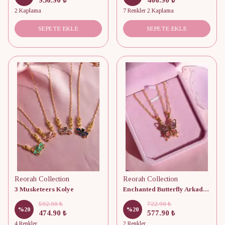
2 Kaplama
7 Renkler 2 Kaplama
SEPETE EKLE
SEPETE EKLE
Reorah Collection
Reorah Collection
3 Musketeers Kolye
Enchanted Butterfly Arkadaşlık Kolyesi
592.90 ₺
722.90 ₺
%
20
%
20
474.90 ₺
577.90 ₺
4 Renkler
2 Renkler