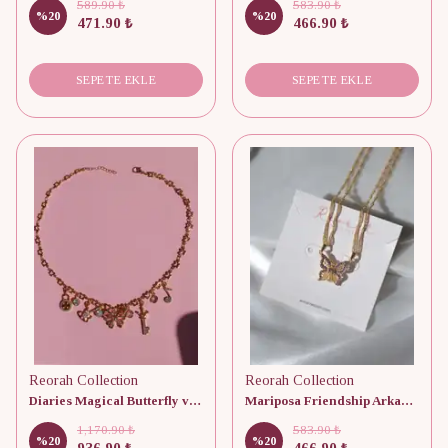
589.90 ₺
583.90 ₺
%
20
%
20
471.90 ₺
466.90 ₺
SEPETE EKLE
SEPETE EKLE
Reorah Collection
Reorah Collection
Diaries Magical Butterfly vol.2 Kolye
Mariposa Friendship Arkadaşlık Kolyesi
1,170.90 ₺
583.90 ₺
%
20
%
20
936.90 ₺
466.90 ₺