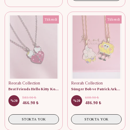
Tükendi
Tükendi
Reorah Collection
Reorah Collection
Best Friends Hello Kitty Kolye
Sünger Bob ve Patrick Arkadaşlık Kolyesi (Çift)
583.90 ₺
608.90 ₺
%
20
%
20
466.90 ₺
486.90 ₺
STOKTA YOK
STOKTA YOK