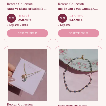
Reorah Collection
Reorah Collection
Anne ve Diana Arkadaşlık Kolyesi
Inside Out 2 925 Gümüş Kolye
438.90 ₺
1,177.90 ₺
%
20
%
20
350.90 ₺
942.90 ₺
2 Kaplama 2 Renk
2 Kaplama
SEPETE EKLE
SEPETE EKLE
Reorah Collection
Erika Butterfly Kolye