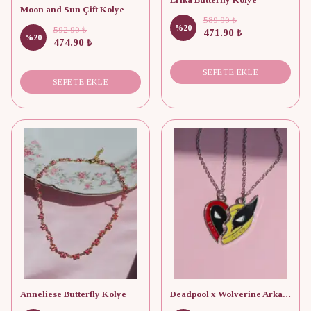
Moon and Sun Çift Kolye
589.90 ₺
%
20
592.90 ₺
471.90 ₺
%
20
474.90 ₺
SEPETE EKLE
SEPETE EKLE
Anneliese Butterfly Kolye
Deadpool x Wolverine Arkadaşlık Kolyesi