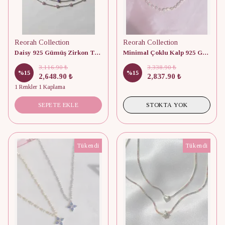
Reorah Collection
Reorah Collection
Daisy 925 Gümüş Zirkon Taşlı Choker/Kolye
Minimal Çoklu Kalp 925 Gümüş Choker
3,116.90 ₺
3,338.90 ₺
%
15
%
15
2,648.90 ₺
2,837.90 ₺
1 Renkler 1 Kaplama
SEPETE EKLE
STOKTA YOK
Tükendi
Tükendi