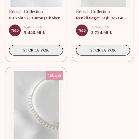
Reorah Collection
Reorah Collection
Su Yolu 925 Gümüş Choker
Renkli Baget Taşlı 925 Gümüş Choker
6,409.90 ₺
3,204.90 ₺
%
15
%
15
5,448.90 ₺
2,724.90 ₺
STOKTA YOK
STOKTA YOK
Tükendi