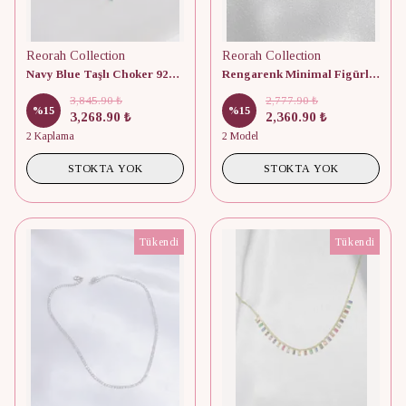
Reorah Collection
Reorah Collection
Navy Blue Taşlı Choker 925 Gümüş
Rengarenk Minimal Figürlü 925 Ayar Gümüş Choker
3,845.90 ₺
2,777.90 ₺
%
15
%
15
3,268.90 ₺
2,360.90 ₺
2 Kaplama
2 Model
STOKTA YOK
STOKTA YOK
Tükendi
Tükendi