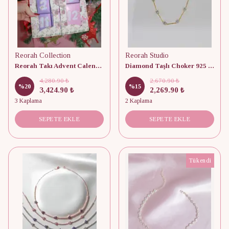
Reorah Collection
Reorah Studio
Reorah Takı Advent Calendar 12 Adet
Diamond Taşlı Choker 925 Gümüş
4,280.90 ₺
2,670.90 ₺
%
20
%
15
3,424.90 ₺
2,269.90 ₺
3 Kaplama
2 Kaplama
SEPETE EKLE
SEPETE EKLE
Tükendi