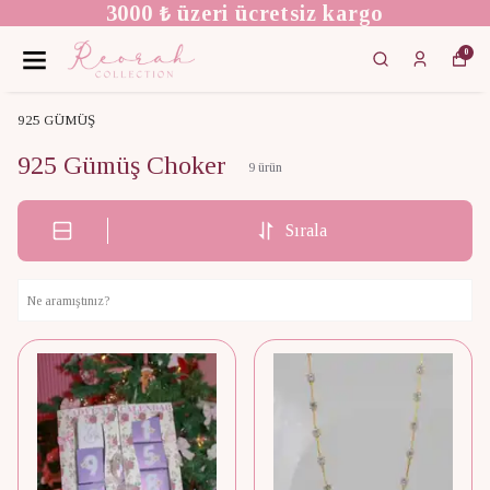
 kargo
We Ship Worldwid
0
925 GÜMÜŞ
925 Gümüş Choker
9
ürün
Sırala