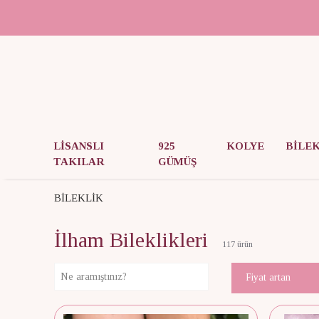
LİSANSLI
925
KOLYE
BİLE
TAKILAR
GÜMÜŞ
BİLEKLİK
İlham Bileklikleri
117
ürün
Fiyat artan