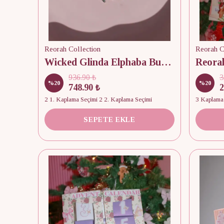
Reorah Collection
Reorah C
Wicked Glinda Elphaba Butterfly Arkadaşlık Bilekliği
936.90 ₺
3
%
20
%
20
748.90 ₺
2
2 1. Kaplama Seçimi 2 2. Kaplama Seçimi
3 Kaplama
SEPETE EKLE