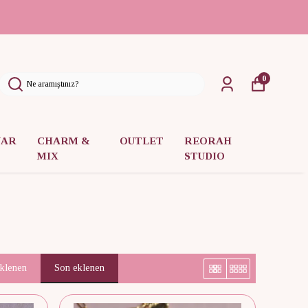
0
UAR
CHARM &
OUTLET
REORAH
MIX
STUDIO
eklenen
Son eklenen