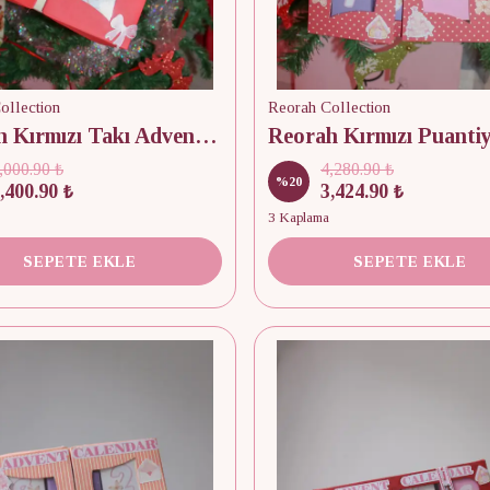
ollection
Reorah Collection
Reorah Kırmızı Takı Advent Calendar 9 Adet
,000.90 ₺
4,280.90 ₺
%
20
,400.90 ₺
3,424.90 ₺
3 Kaplama
SEPETE EKLE
SEPETE EKLE