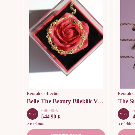
Reorah Collection
Reorah C
Belle The Beauty Bileklik Vol. 2
680.90 ₺
5
%
20
%
20
544.90 ₺
4
2 Kaplama
3 Bileklik 