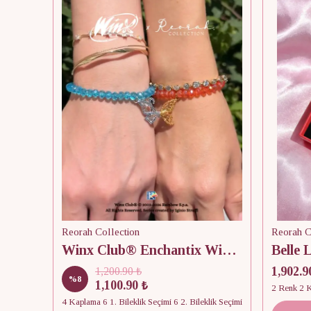
Reorah Collection
Reorah C
Winx Club® Enchantix Wings Boncuklu Mıknatıslı Arkadaşlık Bilekliği
1,902.9
1,200.90 ₺
%
8
1,100.90 ₺
2 Renk 2 
4 Kaplama 6 1. Bileklik Seçimi 6 2. Bileklik Seçimi