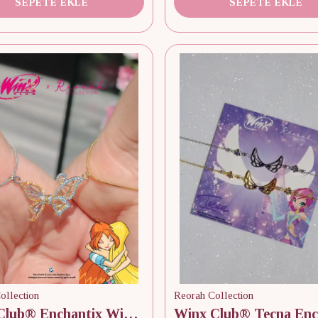
SEPETE EKLE
SEPETE EKLE
ollection
Reorah Collection
Winx Club® Enchantix Wings Mıknatıslı Arkadaşlık Bilekliği