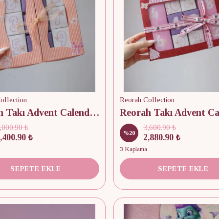
ollection
Reorah Collection
Reorah Takı Advent Calendar 9 Adet
,000.90 ₺
3,600.90 ₺
%
20
,400.90 ₺
2,880.90 ₺
3 Kaplama
SEPETE EKLE
SEPETE EKLE