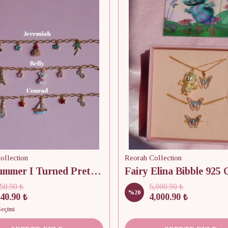
ollection
Reorah Collection
The Summer I Turned Pretty Charm Bileklik
50.90 ₺
5,000.90 ₺
%
20
40.90 ₺
4,000.90 ₺
Seçimi