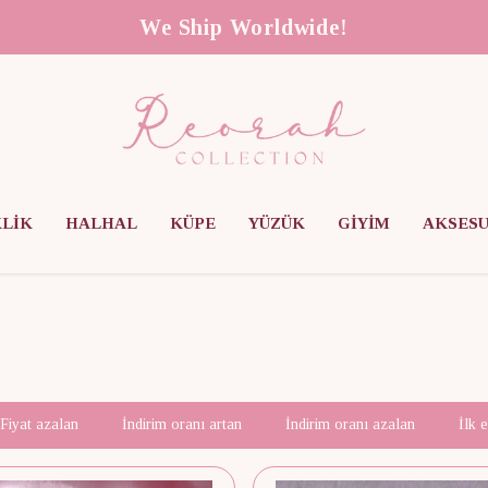
We Ship Worldwide!
KLİK
HALHAL
KÜPE
YÜZÜK
GİYİM
AKSES
Fiyat azalan
İndirim oranı artan
İndirim oranı azalan
İlk 