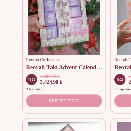
Reorah Collection
Reorah C
Reorah Takı Advent Calendar 12 Adet
4,280.90 ₺
3
%
20
%
20
3,424.90 ₺
2
3 Kaplama
3 Kaplama
SEPETE EKLE