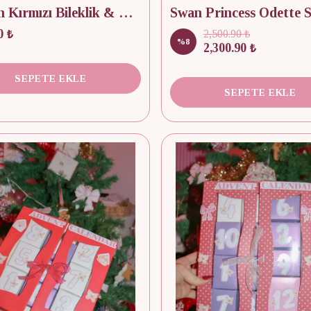
Reorah Kırmızı Bileklik & Charm Advent Calendar 9 Adet
Swan Princess Odette S
0 ₺
2,500.90 ₺
%
8
2,300.90 ₺
SEPETE EKLE
SEPETE EKLE