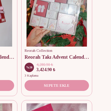
Reorah Collection
Reorah Takı Advent Calendar 10 Adet
Reorah Takı Advent Calendar 12 Adet
4,280.90 ₺
%
20
3,424.90 ₺
3 Kaplama
SEPETE EKLE