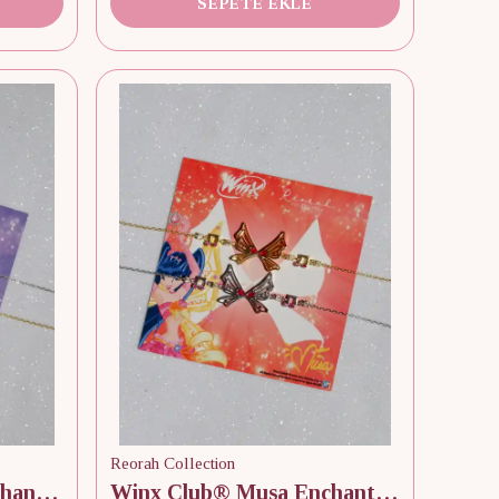
SEPETE EKLE
Reorah Collection
Winx Club® Tecna Enchantix Wings 925 Gümüş Bileklik
Winx Club® Musa Enchantix Wings 925 Gümüş Bileklik