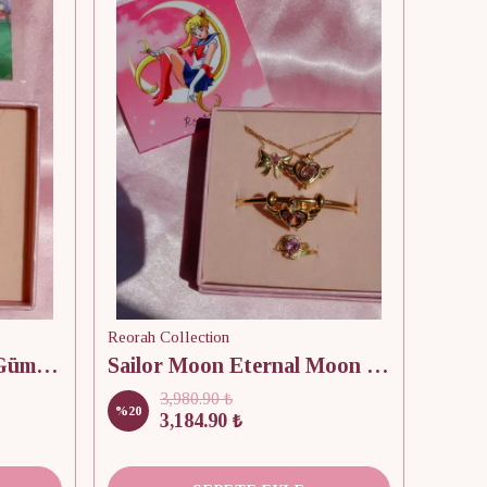
Reorah Collection
Fairy Elina Bibble 925 Gümüş Kolye, Bileklik ve Yüzük Set
Sailor Moon Eternal Moon Crisis Compact Set
3,980.90 ₺
%
20
3,184.90 ₺