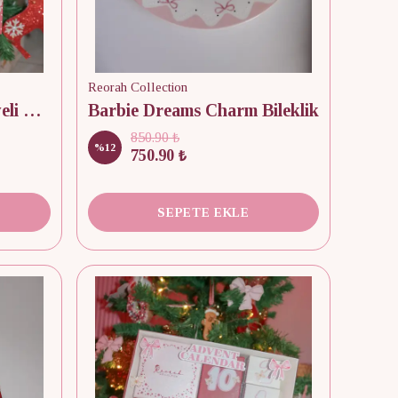
Reorah Collection
Reorah Kırmızı Puantiyeli Takı Advent Calendar 12 Adet
Barbie Dreams Charm Bileklik
850.90 ₺
%
12
750.90 ₺
SEPETE EKLE