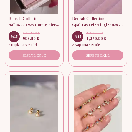
Reorah Collection
Reorah Collection
Halloween 925 Gümüş Piercing
Opal Taşlı Piercingler 925 Gümüş
1,174.90 ₺
1,495.90 ₺
%
15
%
15
998.90 ₺
1,270.90 ₺
2 Kaplama 3 Model
2 Kaplama 3 Model
SEPETE EKLE
SEPETE EKLE