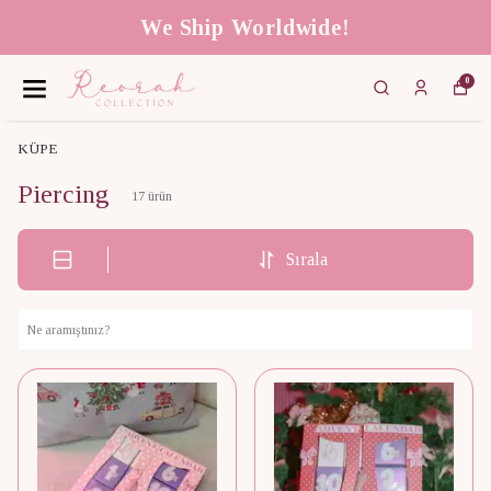
We Ship Worldwide!
0
KÜPE
Piercing
17
ürün
Sırala