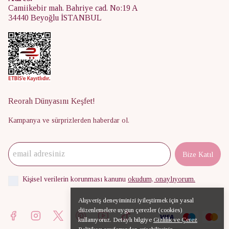
Camiikebir mah. Bahriye cad. No:19 A
34440 Beyoğlu İSTANBUL
Reorah Dünyasını Keşfet!
Kampanya ve sürprizlerden haberdar ol.
Bize Katıl
Kişisel verilerin korunması kanunu
okudum, onaylıyorum.
Alışveriş deneyiminizi iyileştirmek için yasal
düzenlemelere uygun çerezler (cookies)
kullanıyoruz. Detaylı bilgiye
Gizlilik ve Çerez