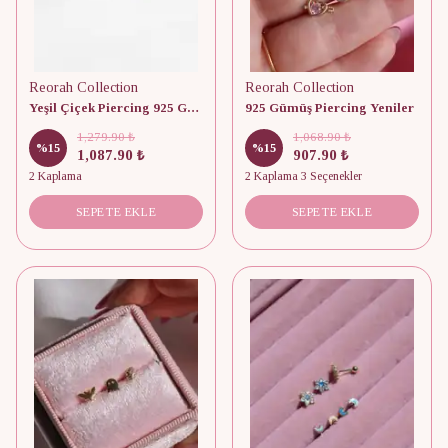
Reorah Collection
Reorah Collection
Yeşil Çiçek Piercing 925 Gümüş
925 Gümüş Piercing Yeniler
1,279.90 ₺
1,068.90 ₺
%
15
%
15
1,087.90 ₺
907.90 ₺
2 Kaplama
2 Kaplama 3 Seçenekler
SEPETE EKLE
SEPETE EKLE