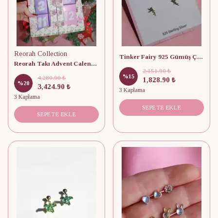
Reorah Collection
Tinker Fairy 925 Gümüş Çivi Küpe
Reorah Takı Advent Calendar 12 Adet
2,151.90 ₺
%
15
4,280.90 ₺
1,828.90 ₺
%
20
3,424.90 ₺
3 Kaplama
3 Kaplama
SEPETE EKLE
SEPETE EKLE