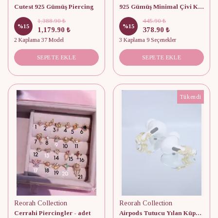
Cutest 925 Gümüş Piercing
925 Gümüş Minimal Çivi Küpe (Tekli)
1,388.90 ₺
445.90 ₺
%
15
%
15
1,179.90 ₺
378.90 ₺
2 Kaplama 37 Model
3 Kaplama 9 Seçenekler
SEPETE EKLE
SEPETE EKLE
Tükendi
Reorah Collection
Reorah Collection
Cerrahi Piercingler - adet
Airpods Tutucu Yılan Küpe 925 Gümüş (Adet)