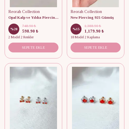
Reorah Collection
Reorah Collection
Opal Kalp ve Yıldız Piercing (Adet)
New Piercing 925 Gümüş
748.90 ₺
1,388.90 ₺
%
20
%
15
598.90 ₺
1,179.90 ₺
2 Model 2 Renkler
18 Model 2 Kaplama
SEPETE EKLE
SEPETE EKLE