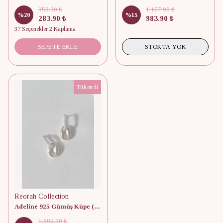
353.90 ₺
1,157.90 ₺
%
20
%
15
283.90 ₺
983.90 ₺
37 Seçenekler 2 Kaplama
SEPETE EKLE
STOKTA YOK
Tükendi
Reorah Collection
Adeline 925 Gümüş Küpe (tek adeti)
1,602.90 ₺