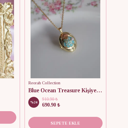
Reorah Collection
Blue Ocean Treasure Kişiye Özel Fotoğraflı Kapaklı Kolye
910.90 ₺
%
24
690.90 ₺
SEPETE EKLE