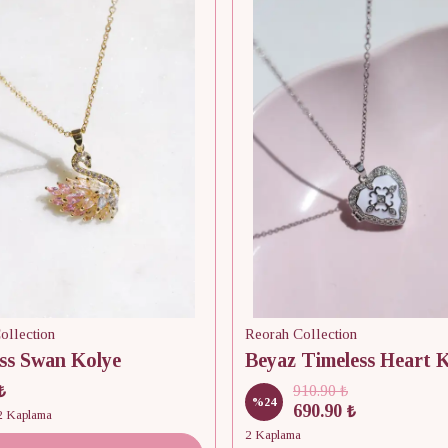
ollection
Reorah Collection
ss Swan Kolye
₺
910.90 ₺
%
24
690.90 ₺
 2 Kaplama
2 Kaplama