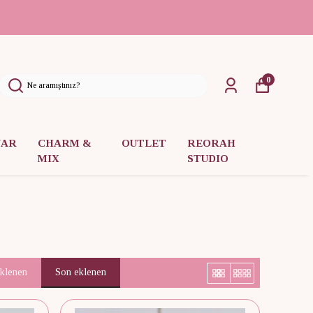
0
UAR
CHARM &
OUTLET
REORAH
MIX
STUDIO
eklenen
Son eklenen