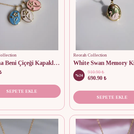
ollection
Reorah Collection
Unutma Beni Çiçeği Kapaklı fotoğraflı Kolye
₺
910.90 ₺
%
24
690.90 ₺
SEPETE EKLE
SEPETE EKLE