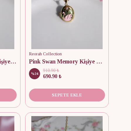
Reorah Collection
White Swan Memory Kişiye Özel Fotoğraflı Kapaklı Kolye
Pink Swan Memory Kişiye Özel Fotoğraflı Kapaklı Kolye
910.90 ₺
%
24
690.90 ₺
SEPETE EKLE