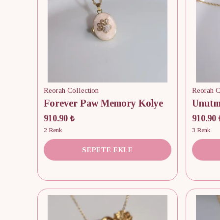
Reorah Collection
Reorah C
Forever Paw Memory Kolye
910.90 ₺
910.90 
2 Renk
3 Renk
SEPETE EKLE