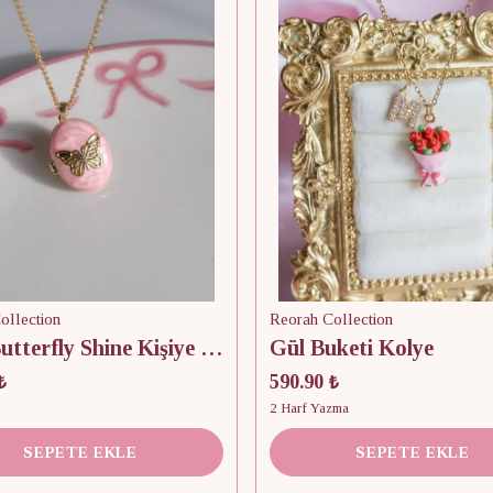
ollection
Reorah Collection
Pink Butterfly Shine Kişiye Özel Fotoğraflı Kapaklı Kolye
Gül Buketi Kolye
₺
590.90 ₺
2 Harf Yazma
SEPETE EKLE
SEPETE EKLE