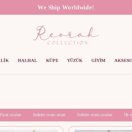
We Ship Worldwide!
KLİK
HALHAL
KÜPE
YÜZÜK
GİYİM
AKSES
Fiyat azalan
İndirim oranı artan
İndirim oranı azalan
İlk 