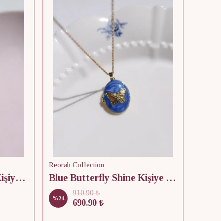
Reorah Collection
Beyaz Timeless Heart Kişiye Özel Fotoğraflı Kapaklı Kolye
Blue Butterfly Shine Kişiye Özel Fotoğraflı Kapaklı Kolye
910.90 ₺
%
24
690.90 ₺