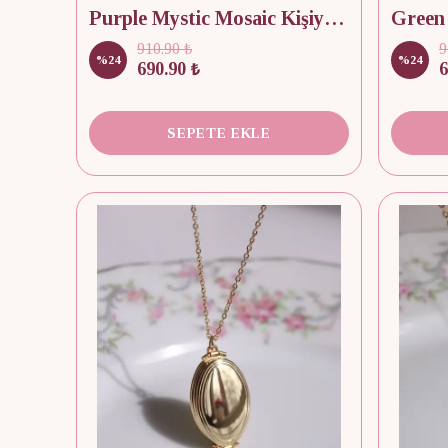
Purple Mystic Mosaic Kişiye Özel Fotoğraflı Kapaklı Kolye
910.90 ₺
9
%
24
%
24
690.90 ₺
6
SEPETE EKLE