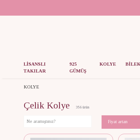
LİSANSLI
925
KOLYE
BİLE
TAKILAR
GÜMÜŞ
KOLYE
Çelik Kolye
356
ürün
Fiyat artan