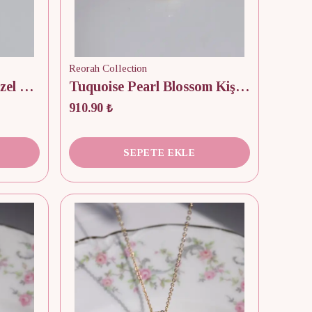
Reorah Collection
White Seashell Kişiye Özel Fotoğraflı Kapaklı Kolye
Tuquoise Pearl Blossom Kişiye Özel Fotoğraflı Kapaklı Kolye
910.90 ₺
SEPETE EKLE