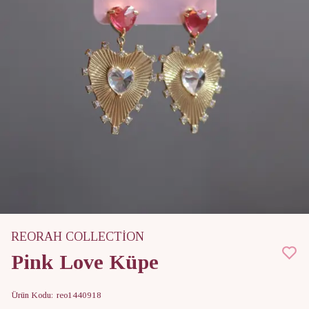
REORAH COLLECTİON
Pink Love Küpe
Ürün Kodu
:
reo1440918