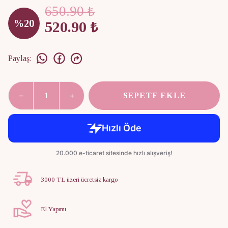
650.90 ₺
%
20
520.90 ₺
Paylaş
:
SEPETE EKLE
3000 TL üzeri ücretsiz kargo
El Yapımı