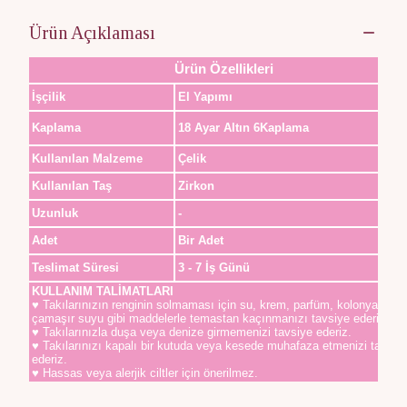
Ürün Açıklaması
Ürün Özellikleri
İşçilik
El Yapımı
Kaplama
18 Ayar Altın 6Kaplama
Kullanılan Malzeme
Çelik
Kullanılan Taş
Zirkon
Uzunluk
-
Adet
Bir Adet
Teslimat Süresi
3 - 7 İş Günü
KULLANIM TALİMATLARI
♥ Takılarınızın renginin solmaması için su, krem, parfüm, kolonya,
çamaşır suyu gibi maddelerle temastan kaçınmanızı tavsiye ederiz.
♥ Takılarınızla duşa veya denize girmemenizi tavsiye ederiz.
♥ Takılarınızı kapalı bir kutuda veya kesede muhafaza etmenizi tavsiy
ederiz.
♥ Hassas veya alerjik ciltler için önerilmez.