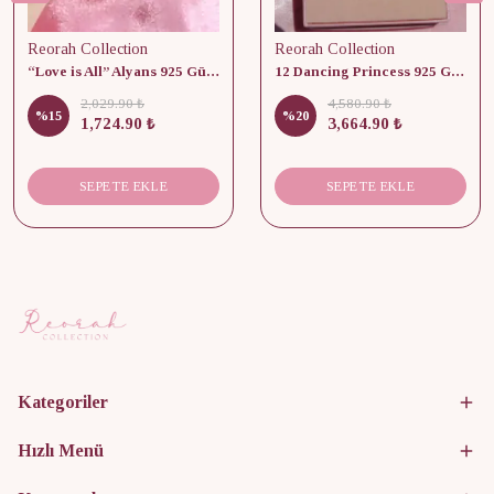
Reorah Collection
Reorah Collection
“Love is All” Alyans 925 Gümüş - Medium Beden
12 Dancing Princess 925 Gümüş/ Kolye, Küpe ve Yüzük Set
2,029.90 ₺
4,580.90 ₺
%
15
%
20
1,724.90 ₺
3,664.90 ₺
SEPETE EKLE
SEPETE EKLE
Kategoriler
Hızlı Menü