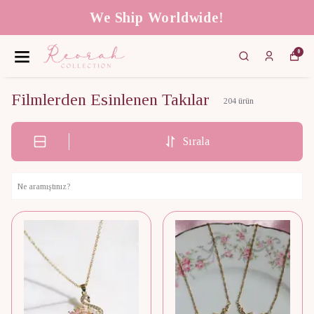
We Ship Worldwide!
0
Filmlerden Esinlenen Takılar
204
ürün
Sırala