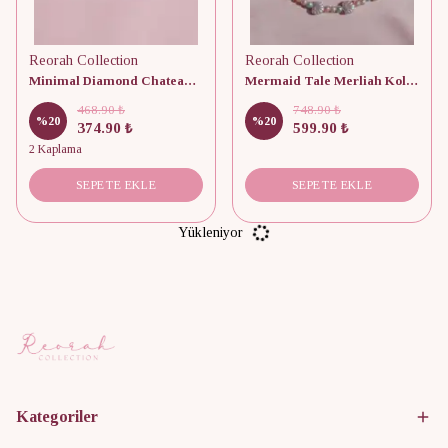
Reorah Collection
Reorah Collection
Minimal Diamond Chateau Kolye
Mermaid Tale Merliah Kolye
468.90 ₺
748.90 ₺
%
20
%
20
374.90 ₺
599.90 ₺
2 Kaplama
SEPETE EKLE
SEPETE EKLE
Yükleniyor
Kategoriler