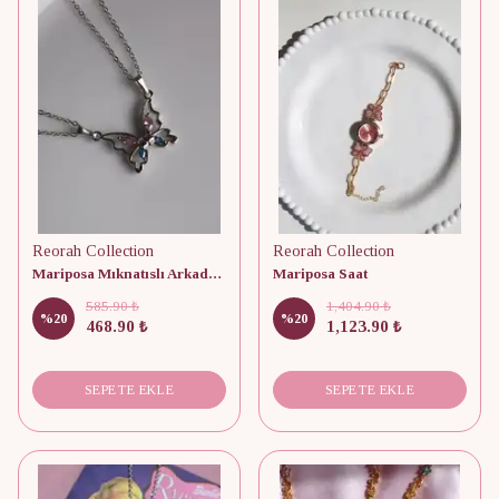
Reorah Collection
Reorah Collection
Mariposa Mıknatıslı Arkadaşlık Kolyesi
Mariposa Saat
585.90 ₺
1,404.90 ₺
%
20
%
20
468.90 ₺
1,123.90 ₺
SEPETE EKLE
SEPETE EKLE