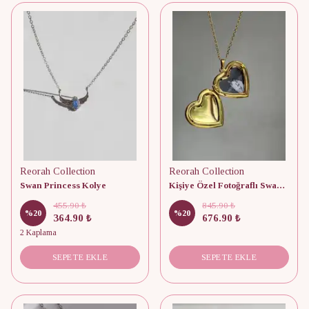
Reorah Collection
Reorah Collection
Swan Princess Kolye
Kişiye Özel Fotoğraflı Swan Lake Princess Odette Swan Heart Locket Kolye
455.90 ₺
845.90 ₺
%
20
%
20
364.90 ₺
676.90 ₺
2 Kaplama
SEPETE EKLE
SEPETE EKLE