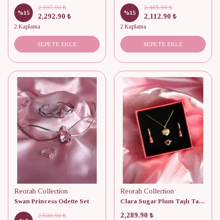
2,697.90 ₺
2,485.90 ₺
%
15
%
15
2,292.90 ₺
2,112.90 ₺
2 Kaplama
2 Kaplama
SEPETE EKLE
SEPETE EKLE
Reorah Collection
Reorah Collection
Swan Princess Odette Set
Clara Sugar Plum Taşlı Takı Seti
2,289.90 ₺
2,500.90 ₺