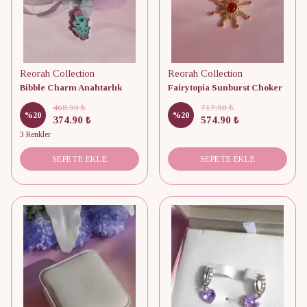
Reorah Collection
Reorah Collection
Bibble Charm Anahtarlık
Fairytopia Sunburst Choker
468.90 ₺
717.90 ₺
%
20
%
20
374.90 ₺
574.90 ₺
3 Renkler
SEPETE EKLE
SEPETE EKLE