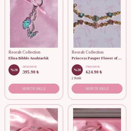
Reorah Collection
Reorah Collection
Elina Bibble Anahtarlık
Princess Pauper Flower of Heart Bileklik
494.90 ₺
780.90 ₺
%
20
%
20
395.90 ₺
624.90 ₺
2 Renk
SEPETE EKLE
SEPETE EKLE