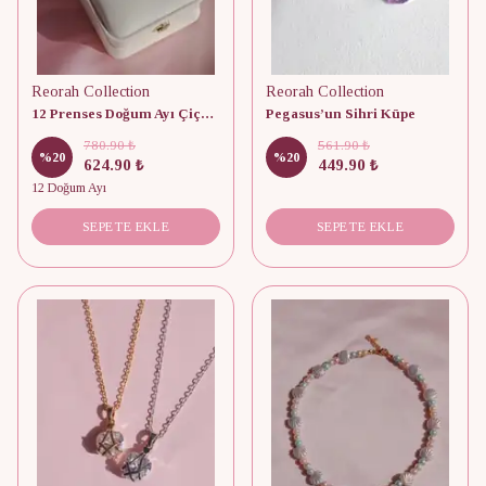
Reorah Collection
Reorah Collection
12 Prenses Doğum Ayı Çiçek Baskılı Takı Kutusu
Pegasus’un Sihri Küpe
780.90 ₺
561.90 ₺
%
20
%
20
624.90 ₺
449.90 ₺
12 Doğum Ayı
SEPETE EKLE
SEPETE EKLE