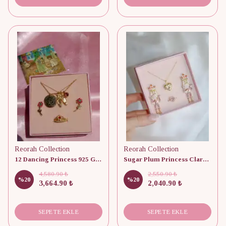
Reorah Collection
Reorah Collection
12 Dancing Princess 925 Gümüş/ Kolye, Küpe ve Yüzük Set
Sugar Plum Princess Clara Set
4,580.90 ₺
2,550.90 ₺
%
20
%
20
3,664.90 ₺
2,040.90 ₺
SEPETE EKLE
SEPETE EKLE