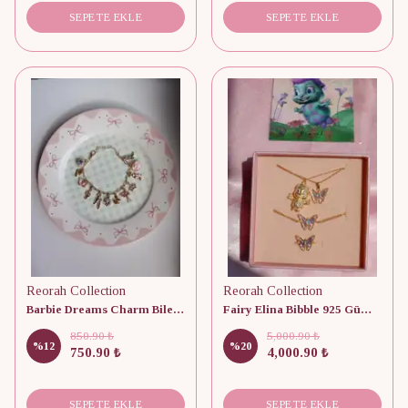
SEPETE EKLE
SEPETE EKLE
Reorah Collection
Reorah Collection
Barbie Dreams Charm Bileklik
Fairy Elina Bibble 925 Gümüş Kolye, Bileklik ve Yüzük Set
850.90 ₺
5,000.90 ₺
%
12
%
20
750.90 ₺
4,000.90 ₺
SEPETE EKLE
SEPETE EKLE