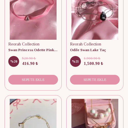
Reorah Collection
Reorah Collection
Swan Princess Odette Pink Choker
Odile Swan Lake Taç
520.90 ₺
1,900.90 ₺
%
20
%
21
416.90 ₺
1,500.90 ₺
SEPETE EKLE
SEPETE EKLE