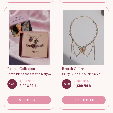
Reorah Collection
Reorah Collection
Swan Princess Odette Kolye, Yüzük, Bileklik Set
Fairy Elina Choker Kolye
4,580.90 ₺
2,000.90 ₺
%
20
%
20
3,664.90 ₺
1,600.90 ₺
SEPETE EKLE
SEPETE EKLE