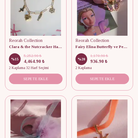
Reorah Collection
Reorah Collection
Clara & the Nutcracker Harfli Locket 925 Gümüş Bileklik
Fairy Elina Butterfly ve Pearl Kolye Set
5,252.90 ₺
1,170.90 ₺
%
15
%
20
4,464.90 ₺
936.90 ₺
2 Kaplama 32 Harf Seçimi
2 Kaplama
SEPETE EKLE
SEPETE EKLE