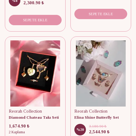
%
8
2,300.90 ₺
SEPETE EKLE
SEPETE EKLE
Reorah Collection
Reorah Collection
Diamond Chateau Takı Seti
Elina Shine Butterfly Set
1,674.90 ₺
3,180.90 ₺
%
20
2,544.90 ₺
2 Kaplama