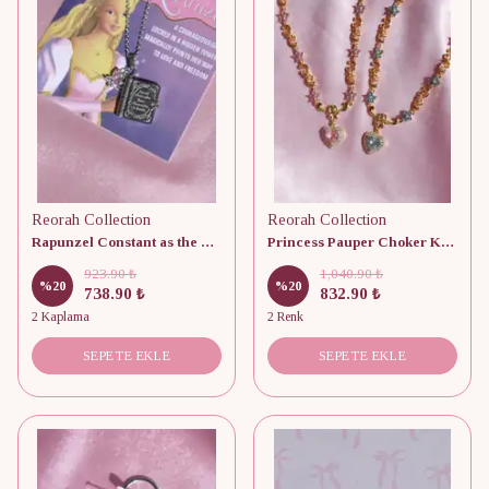
Reorah Collection
Reorah Collection
Rapunzel Constant as the Stars Above Kitap Kolye
Princess Pauper Choker Kolye
923.90 ₺
1,040.90 ₺
%
20
%
20
738.90 ₺
832.90 ₺
2 Kaplama
2 Renk
SEPETE EKLE
SEPETE EKLE