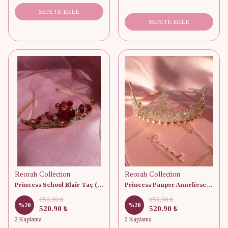
SEPETE EKLE
SEPETE EKLE
Reorah Collection
Reorah Collection
Princess School Blair Taç (ÜRÜNDE DEFOLAR MEVCUTTUR)
Princess Pauper Anneliese Crown (ÜRÜNDE DEFOLAR MEVCUTTUR)
650.90 ₺
650.90 ₺
%
20
%
20
520.90 ₺
520.90 ₺
2 Kaplama
2 Kaplama