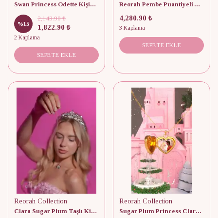
Swan Princess Odette Kişiye Özel Fotoğraflı Kapaklı 925 Gümüş Kolye
Reorah Pembe Puantiyeli Advent Calendar 12 Adet
4,280.90 ₺
2,143.90 ₺
%
15
1,822.90 ₺
3 Kaplama
2 Kaplama
SEPETE EKLE
SEPETE EKLE
Reorah Collection
Reorah Collection
Clara Sugar Plum Taşlı Kişiye Özel Fotoğraflı Kapaklı Kolye 925 Gümüş
Sugar Plum Princess Clara Kişiye Özel Fotoğraflı Kapaklı 925 Gümüş Kolye