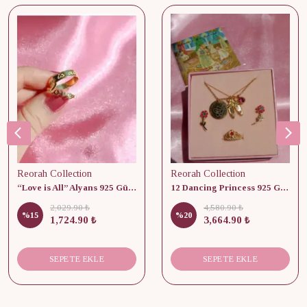
Reorah Collection
Reorah Collection
“Love is All” Alyans 925 Gümüş - Medium Beden
12 Dancing Princess 925 Gümüş/ Kolye, Küpe ve Yüzük Set
2,029.90 ₺
4,580.90 ₺
%
15
%
20
1,724.90 ₺
3,664.90 ₺
SEPETE EKLE
SEPETE EKLE