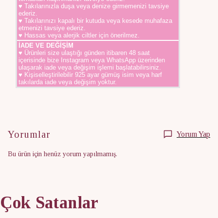
♥ Takılarınızla duşa veya denize girmemenizi tavsiye
ederiz.
♥ Takılarınızı kapalı bir kutuda veya kesede muhafaza
etmenizi tavsiye ederiz.
♥ Hassas veya alerjik ciltler için önerilmez.
İADE VE DEĞİŞİM
♥ Ürünleri size ulaştığı günden itibaren 48 saat
içerisinde bize Instagram veya WhatsApp üzerinden
ulaşarak iade veya değişim işlemi başlatabilirsiniz.
♥ Kişiselleştirilebilir 925 ayar gümüş isim veya harf
takılarda iade veya değişim yoktur.
Yorumlar
Yorum Yap
Bu ürün için henüz yorum yapılmamış.
Çok Satanlar