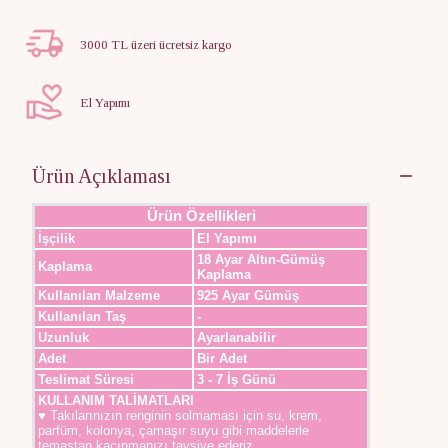
3000 TL üzeri ücretsiz kargo
El Yapımı
Ürün Açıklaması
Ürün Özellikleri
İşçilik
El Yapımı
18 Ayar Altın-Gümüş
Kaplama
Kaplama
Kullanılan Malzeme
925 Ayar Gümüş
Kullanılan Taş
-
Uzunluk
Ayarlanabilir
Adet
Bir Adet
Teslimat Süresi
3 - 7 İş Günü
KULLANIM TALİMATLARI
♥ Takılarınızın renginin solmaması için su, krem,
parfüm, kolonya, çamaşır suyu gibi maddelerle
temastan kaçınmanızı tavsiye ederiz.