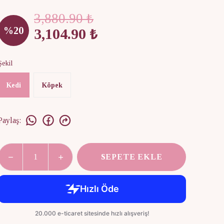
3,880.90 ₺
%
20
3,104.90 ₺
Şekil
Kedi
Köpek
Paylaş
:
SEPETE EKLE