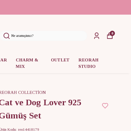
3000 ₺ üzeri ücretsiz kargo
0
UAR
CHARM &
OUTLET
REORAH
MIX
STUDIO
REORAH COLLECTİON
Cat ve Dog Lover 925
Gümüş Set
Ürün Kodu
:
reo14418179