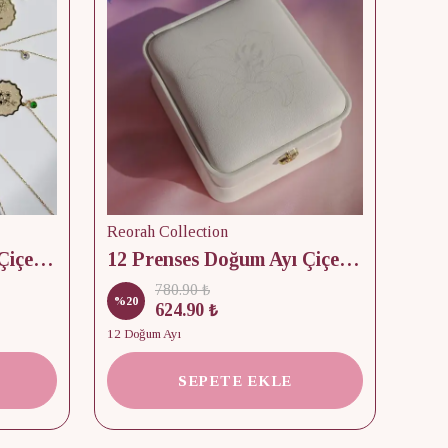
Reorah Collection
Reor
12 Prenses Doğum Ayı Çiçek & Taş 925 Gümüş Kolye
12 Prenses Doğum Ayı Çiçek Baskılı Takı Kutusu
780.90 ₺
%
20
%
15
624.90 ₺
12 Doğum Ayı
2 Kap
SEPETE EKLE