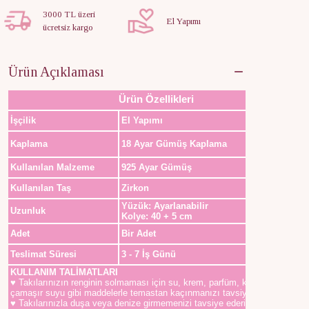
3000 TL üzeri
El Yapımı
ücretsiz kargo
Ürün Açıklaması
Ürün Özellikleri
İşçilik
El Yapımı
Kaplama
18 Ayar Gümüş Kaplama
Kullanılan Malzeme
925 Ayar Gümüş
Kullanılan Taş
Zirkon
Yüzük: Ayarlanabilir
Uzunluk
Kolye: 40 + 5 cm
Adet
Bir Adet
Teslimat Süresi
3 - 7 İş Günü
KULLANIM TALİMATLARI
♥ Takılarınızın renginin solmaması için su, krem, parfüm, kolonya,
çamaşır suyu gibi maddelerle temastan kaçınmanızı tavsiye ederiz.
♥ Takılarınızla duşa veya denize girmemenizi tavsiye ederiz.