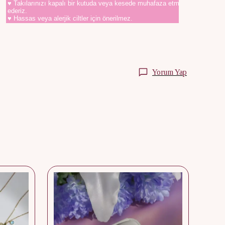
♥ Takılarınızı kapalı bir kutuda veya kesede muhafaza etmenizi tavsiye
ederiz.
♥ Hassas veya alerjik ciltler için önerilmez.
Yorum Yap