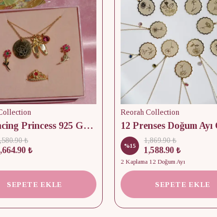
ollection
Reorah Collection
12 Dancing Princess 925 Gümüş/ Kolye, Küpe ve Yüzük Set
,580.90 ₺
1,869.90 ₺
%
15
,664.90 ₺
1,588.90 ₺
2 Kaplama 12 Doğum Ayı
SEPETE EKLE
SEPETE EKLE