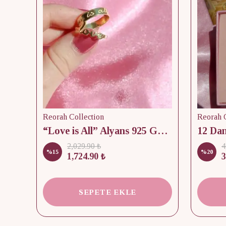
Reorah Collection
Reorah C
lik
“Love is All” Alyans 925 Gümüş - Medium Beden
2,029.90 ₺
4
%
15
%
20
1,724.90 ₺
3
SEPETE EKLE