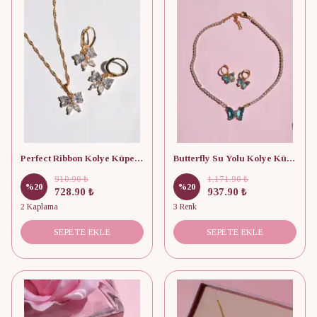
Perfect Ribbon Kolye Küpe Seti
Butterfly Su Yolu Kolye Küpe Seti
910.90 ₺
1,171.90 ₺
%
20
%
20
728.90 ₺
937.90 ₺
2 Kaplama
3 Renk
SEPETE EKLE
SEPETE EKLE