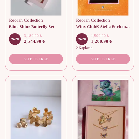
Reorah Collection
Reorah Collection
Elina Shine Butterfly Set
Winx Club® Stella Enchantix Fairy Wings Set
3,180.90 ₺
1,500.90 ₺
%
20
%
20
2,544.90 ₺
1,200.90 ₺
2 Kaplama
SEPETE EKLE
SEPETE EKLE