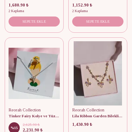
1,680.90 ₺
1,152.90 ₺
2 Kaplama
2 Kaplama
SEPETE EKLE
SEPETE EKLE
Reorah Collection
Reorah Collection
Tinker Fairy Kolye ve Yüzük 925 Gümüş Set
Lila Ribbon Garden Bileklik, Küpe, Yüzük Set
1,430.90 ₺
2,625.90 ₺
%
15
2,231.90 ₺