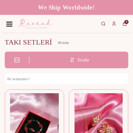
We Ship Worldwide!
0
TAKI SETLERİ
88
ürün
Sırala