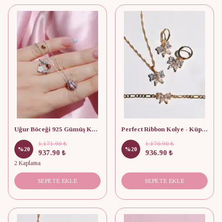
Uğur Böceği 925 Gümüş Kolye Yüzük Seti
Perfect Ribbon Kolye - Küpe - Bileklik Seti
1,171.90 ₺
1,170.90 ₺
%
20
%
20
937.90 ₺
936.90 ₺
2 Kaplama
SEPETE EKLE
SEPETE EKLE