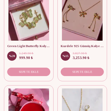
Green Light Butterfly Kolye Küpe Yüzük Set
Kurdele 925 Gümüş Kolye Küpe Seti
1,249.90 ₺
3,827.90 ₺
%
20
%
15
999.90 ₺
3,253.90 ₺
SEPETE EKLE
SEPETE EKLE