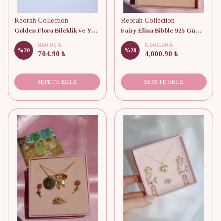
Reorah Collection
Reorah Collection
Golden Flora Bileklik ve Yüzük Set
Fairy Elina Bibble 925 Gümüş Kolye, Bileklik ve Yüzük Set
880.90 ₺
5,000.90 ₺
%
20
%
20
704.90 ₺
4,000.90 ₺
SEPETE EKLE
SEPETE EKLE