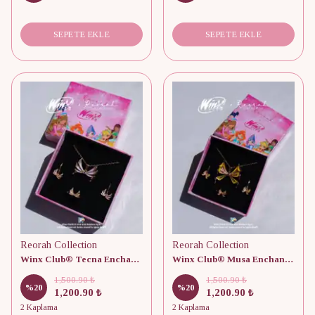
SEPETE EKLE
SEPETE EKLE
Reorah Collection
Reorah Collection
Winx Club® Tecna Enchantix Fairy Wings Set
Winx Club® Musa Enchantix Fairy Wings Set
1,500.90 ₺
1,500.90 ₺
%
20
%
20
1,200.90 ₺
1,200.90 ₺
2 Kaplama
2 Kaplama