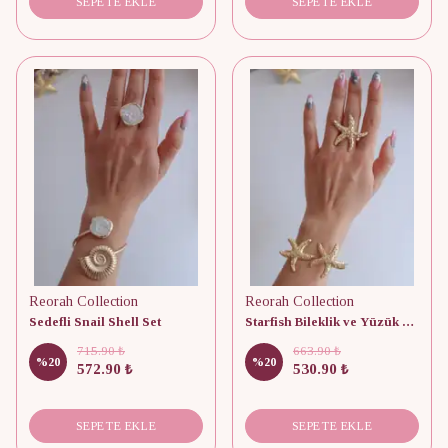
SEPETE EKLE
SEPETE EKLE
Reorah Collection
Reorah Collection
Sedefli Snail Shell Set
Starfish Bileklik ve Yüzük Set
715.90 ₺
663.90 ₺
%
20
%
20
572.90 ₺
530.90 ₺
SEPETE EKLE
SEPETE EKLE