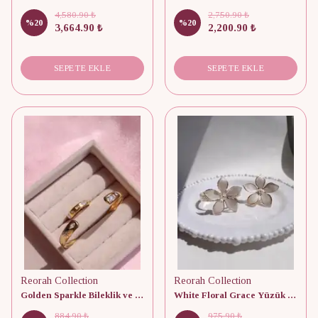
4,580.90 ₺
2,750.90 ₺
%
20
%
20
3,664.90 ₺
2,200.90 ₺
SEPETE EKLE
SEPETE EKLE
Reorah Collection
Reorah Collection
Golden Sparkle Bileklik ve Yüzük Set
White Floral Grace Yüzük ve Bileklik Set
884.90 ₺
975.90 ₺