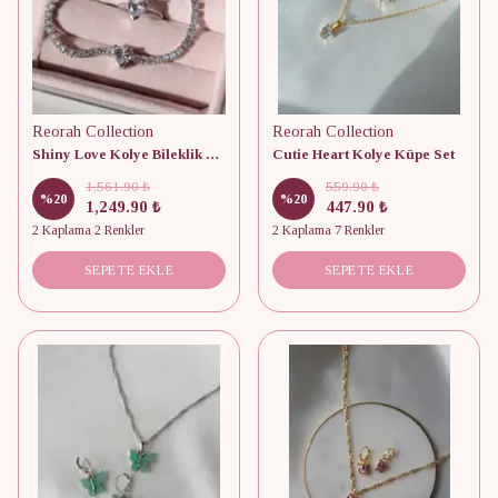
Reorah Collection
Reorah Collection
Shiny Love Kolye Bileklik Yüzük Set
Cutie Heart Kolye Küpe Set
1,561.90 ₺
559.90 ₺
%
20
%
20
1,249.90 ₺
447.90 ₺
2 Kaplama 2 Renkler
2 Kaplama 7 Renkler
SEPETE EKLE
SEPETE EKLE