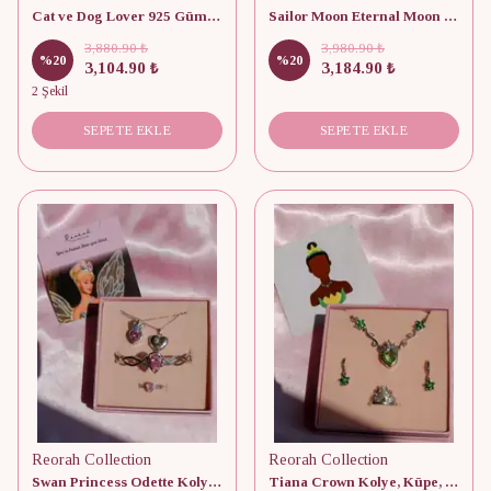
Cat ve Dog Lover 925 Gümüş Set
Sailor Moon Eternal Moon Crisis Compact Set
3,880.90 ₺
3,980.90 ₺
%
20
%
20
3,104.90 ₺
3,184.90 ₺
2 Şekil
SEPETE EKLE
SEPETE EKLE
Reorah Collection
Reorah Collection
Swan Princess Odette Kolye, Yüzük, Bileklik Set
Tiana Crown Kolye, Küpe, Yüzük Set