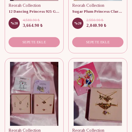
Reorah Collection
Reorah Collection
12 Dancing Princess 925 Gümüş/ Kolye, Küpe ve Yüzük Set
Sugar Plum Princess Clara Set
4,580.90 ₺
2,550.90 ₺
%
20
%
20
3,664.90 ₺
2,040.90 ₺
SEPETE EKLE
SEPETE EKLE
Reorah Collection
Reorah Collection