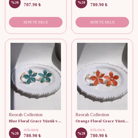
%
20
%
20
707.90 ₺
780.90 ₺
SEPETE EKLE
SEPETE EKLE
Reorah Collection
Reorah Collection
Blue Floral Grace Yüzük ve Bileklik Set
Orange Floral Grace Yüzük ve Bileklik Set
975.90 ₺
975.90 ₺
%
20
%
20
780.90 ₺
780.90 ₺