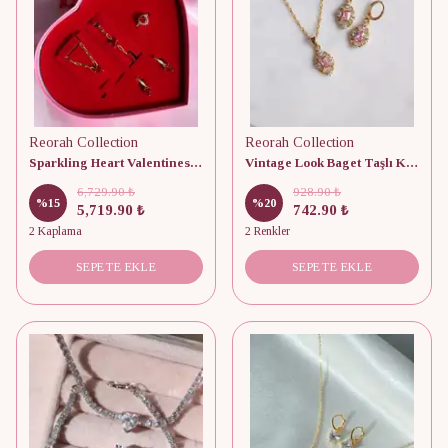
Reorah Collection
Reorah Collection
Sparkling Heart Valentines Day Special Edition 925 Gümüş Takı Seti
Vintage Look Baget Taşlı Kolye Küpe Seti
6,729.90 ₺
928.90 ₺
%
15
%
20
5,719.90 ₺
742.90 ₺
2 Kaplama
2 Renkler
SEPETE EKLE
SEPETE EKLE