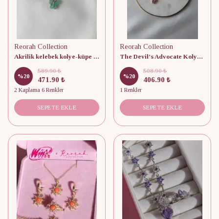
Reorah Collection
Reorah Collection
Akrilik kelebek kolye-küpe set
The Devil’s Advocate Kolye-Küpe Set
589.90 ₺
508.90 ₺
%
20
%
20
471.90 ₺
406.90 ₺
2 Kaplama 6 Renkler
1 Renkler
SEPETE EKLE
SEPETE EKLE