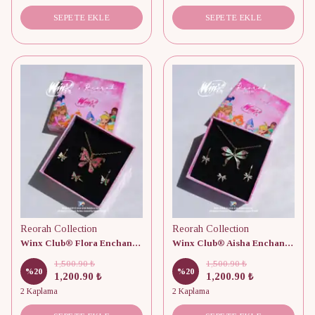
SEPETE EKLE
SEPETE EKLE
Reorah Collection
Reorah Collection
Winx Club® Flora Enchantix Fairy Wings Set
Winx Club® Aisha Enchantix Fairy Wings Set
1,500.90 ₺
1,500.90 ₺
%
20
%
20
1,200.90 ₺
1,200.90 ₺
2 Kaplama
2 Kaplama