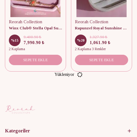
Reorah Collection
Reorah Collection
Winx Club® Stella Opal Sun Set 925 Ayar Gümüş
Rapunzel Royal Sunshine Set
9,400.90 ₺
1,327.90 ₺
%
15
%
20
7,990.90 ₺
1,061.90 ₺
2 Kaplama
2 Kaplama 3 Renkler
SEPETE EKLE
SEPETE EKLE
Yükleniyor
Kategoriler