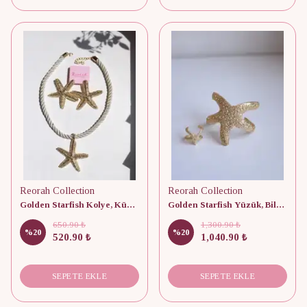
Reorah Collection
Reorah Collection
Golden Starfish Kolye, Küpe Set
Golden Starfish Yüzük, Bileklik Set
650.90 ₺
1,300.90 ₺
%
20
%
20
520.90 ₺
1,040.90 ₺
SEPETE EKLE
SEPETE EKLE