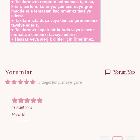
♥ Takılarınızın renginin solmaması için su,
krem, parfüm, kolonya, çamaşır suyu gibi
maddelerle temastan kaçınmanızı tavsiye
ederiz.
♥ Takılarınızla duşa veya denize girmemenizi
tavsiye ederiz.
♥ Takılarınızı kapalı bir kutuda veya kesede
muhafaza etmenizi tavsiye ederiz.
♥ Hassas veya alerjik ciltler için önerilmez.
Yorumlar
Yorum Yap
1 değerlendirmeye göre
21 Eylül 2024
Merve
K.
Satın Alınmış