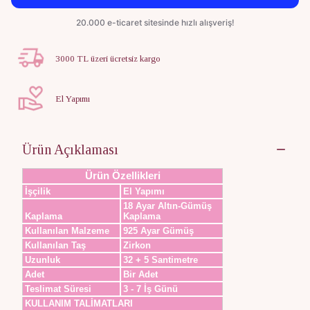
3000 TL üzeri ücretsiz kargo
El Yapımı
Ürün Açıklaması
Ürün Özellikleri
İşçilik
El Yapımı
18 Ayar Altın-Gümüş
Kaplama
Kaplama
Kullanılan Malzeme
925 Ayar Gümüş
Kullanılan Taş
Zirkon
Uzunluk
32 + 5 Santimetre
Adet
Bir Adet
Teslimat Süresi
3 - 7 İş Günü
KULLANIM TALİMATLARI