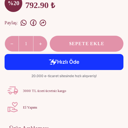
%
20
792.90 ₺
Paylaş
:
SEPETE EKLE
3000 TL üzeri ücretsiz kargo
El Yapımı