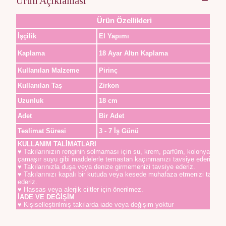
Ürün Açıklaması
Ürün Özellikleri
İşçilik
El Yapımı
Kaplama
18 Ayar Altın Kaplama
Kullanılan Malzeme
Pirinç
Kullanılan Taş
Zirkon
Uzunluk
18 cm
Adet
Bir Adet
Teslimat Süresi
3 - 7 İş Günü
KULLANIM TALİMATLARI
♥ Takılarınızın renginin solmaması için su, krem, parfüm, kolonya,
çamaşır suyu gibi maddelerle temastan kaçınmanızı tavsiye ederiz.
♥ Takılarınızla duşa veya denize girmemenizi tavsiye ederiz.
♥ Takılarınızı kapalı bir kutuda veya kesede muhafaza etmenizi tavsiy
ederiz.
♥ Hassas veya alerjik ciltler için önerilmez.
İADE VE DEĞİŞİM
♥ Kişiselleştirilmiş takılarda iade veya değişim yoktur