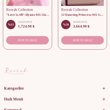
Reorah Collection
Reorah Collection
“Love is All” Alyans 925 Gümüş - Medium Beden
12 Dancing Princess 925 Gümüş/ Kolye, Küpe ve Yüzük Set
2,029.90 ₺
4,580.90 ₺
%
15
%
20
1,724.90 ₺
3,664.90 ₺
SEPETE EKLE
SEPETE EKLE
Kategoriler
Hızlı Menü
Kurumsal