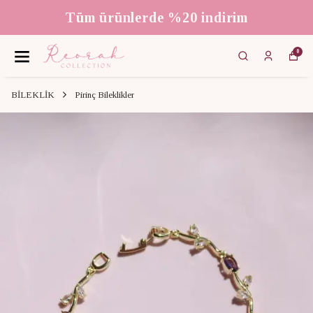
Tüm ürünlerde %20 indirim
0
BİLEKLİK
Pirinç Bileklikler