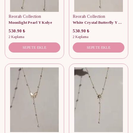
Reorah Collection
Reorah Collection
Moonlight Pearl Y Kolye
White Crystal Butterfly Y Kolye
530.90 ₺
530.90 ₺
2 Kaplama
2 Kaplama
SEPETE EKLE
SEPETE EKLE