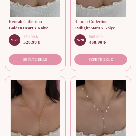
Reorah Collection
Reorah Collection
Golden Heart Y Kolye
Twilight Stars Y Kolye
650.90 ₺
585.90 ₺
%
20
%
20
520.90 ₺
468.90 ₺
SEPETE EKLE
SEPETE EKLE