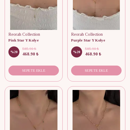
Reorah Collection
Reorah Collection
Pink Star Y Kolye
Purple Star Y Kolye
585.90 ₺
585.90 ₺
%
20
%
20
468.90 ₺
468.90 ₺
SEPETE EKLE
SEPETE EKLE