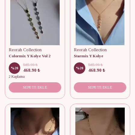
Reorah Collection
Reorah Collection
Colormix Y Kolye Vol 2
Starmix Y Kolye
585.90 ₺
585.90 ₺
%
20
%
20
468.90 ₺
468.90 ₺
2 Kaplama
SEPETE EKLE
SEPETE EKLE