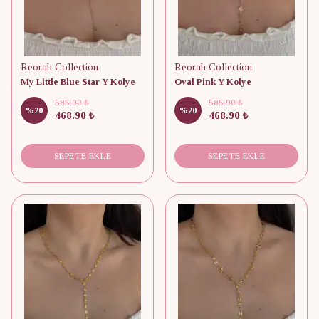
Reorah Collection
Reorah Collection
My Little Blue Star Y Kolye
Oval Pink Y Kolye
585.90 ₺
585.90 ₺
%
20
%
20
468.90 ₺
468.90 ₺
SEPETE EKLE
SEPETE EKLE