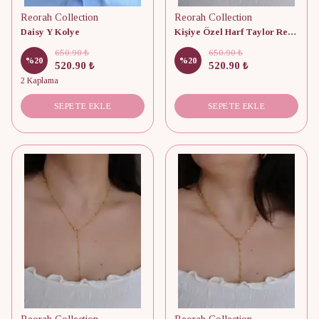
Reorah Collection
Reorah Collection
Daisy Y Kolye
Kişiye Özel Harf Taylor Red Circle Y Kolye
650.90 ₺
650.90 ₺
%
20
%
20
520.90 ₺
520.90 ₺
2 Kaplama
SEPETE EKLE
SEPETE EKLE