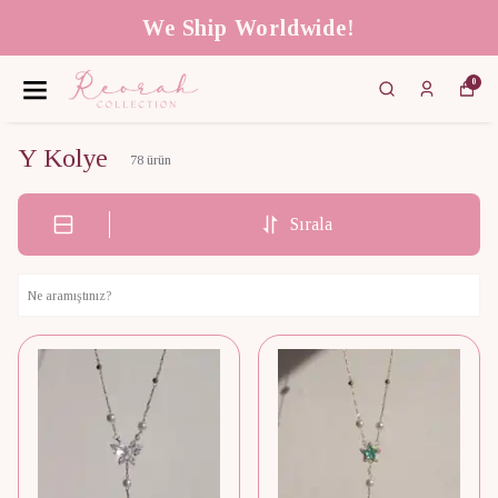
We Ship Worldwide!
0
Y Kolye
78
ürün
Sırala