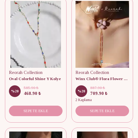
Reorah Collection
Reorah Collection
Oval Colorful Shine Y Kolye
Winx Club® Flora Flower Y Kolye
585.90 ₺
887.90 ₺
%
20
%
20
468.90 ₺
709.90 ₺
2 Kaplama
SEPETE EKLE
SEPETE EKLE