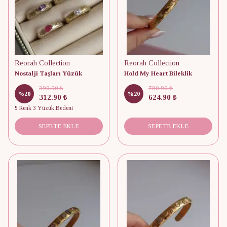
Reorah Collection
Reorah Collection
Nostalji Taşları Yüzük
Hold My Heart Bileklik
390.90 ₺
780.90 ₺
%
20
%
20
312.90 ₺
624.90 ₺
5 Renk 3 Yüzük Bedeni
SEPETE EKLE
SEPETE EKLE