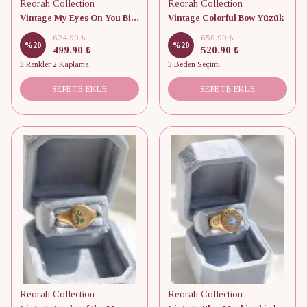
Reorah Collection
Reorah Collection
Vintage My Eyes On You Bileklik
Vintage Colorful Bow Yüzük
624.90 ₺
650.90 ₺
%
20
%
20
499.90 ₺
520.90 ₺
3 Renkler 2 Kaplama
3 Beden Seçimi
SEPETE EKLE
SEPETE EKLE
Reorah Collection
Reorah Collection