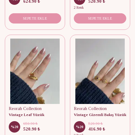
624.90 ₺
520.90 ₺
2 Renk
SEPETE EKLE
SEPETE EKLE
Reorah Collection
Reorah Collection
Vintage Leaf Yüzük
Vintage Gizemli Bakış Yüzük
650.90 ₺
520.90 ₺
%
20
%
20
520.90 ₺
416.90 ₺