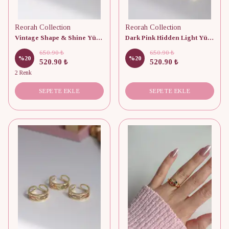
Reorah Collection
Reorah Collection
Vintage Shape & Shine Yüzük
Dark Pink Hidden Light Yüzük
650.90 ₺
650.90 ₺
%
20
%
20
520.90 ₺
520.90 ₺
2 Renk
SEPETE EKLE
SEPETE EKLE