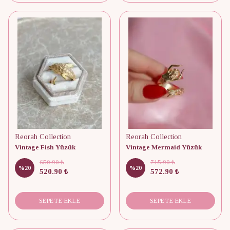
Reorah Collection
Reorah Collection
Vintage Fish Yüzük
Vintage Mermaid Yüzük
650.90 ₺
715.90 ₺
%
20
%
20
520.90 ₺
572.90 ₺
SEPETE EKLE
SEPETE EKLE