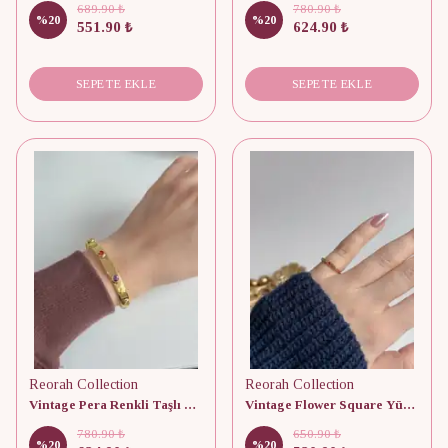
689.90 ₺
780.90 ₺
%
20
%
20
551.90 ₺
624.90 ₺
SEPETE EKLE
SEPETE EKLE
Reorah Collection
Reorah Collection
Vintage Pera Renkli Taşlı Bileklik
Vintage Flower Square Yüzük
780.90 ₺
650.90 ₺
%
20
%
20