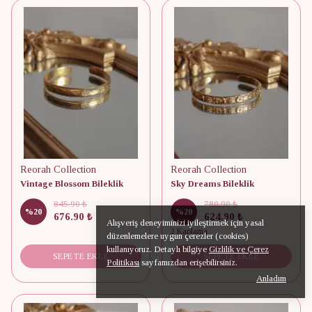
Reorah Collection
Reorah Collection
Vintage Blossom Bileklik
Sky Dreams Bileklik
845.90 ₺
780.90 ₺
%
20
%
20
676.90 ₺
624.90 ₺
Alışveriş deneyiminizi iyileştirmek için yasal
2 Kaplama
düzenlemelere uygun çerezler (cookies)
kullanıyoruz. Detaylı bilgiye
Gizlilik ve Çerez
SEPETE EKLE
SEPETE EKLE
Politikası
sayfamızdan erişebilirsiniz.
Anladım