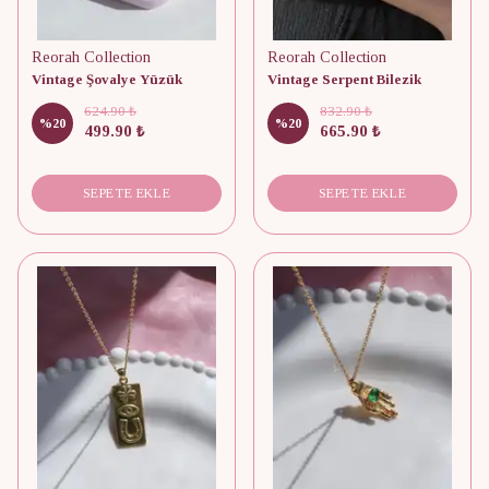
Reorah Collection
Reorah Collection
Vintage Şovalye Yüzük
Vintage Serpent Bilezik
624.90 ₺
832.90 ₺
%
20
%
20
499.90 ₺
665.90 ₺
SEPETE EKLE
SEPETE EKLE