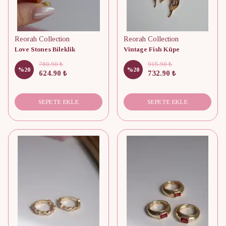
Reorah Collection
Reorah Collection
Love Stones Bileklik
Vintage Fish Küpe
780.90 ₺
915.90 ₺
%
20
%
20
624.90 ₺
732.90 ₺
SEPETE EKLE
SEPETE EKLE