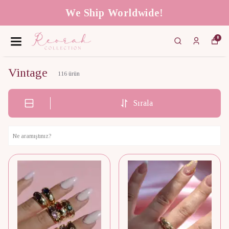
We Ship Worldwide!
0
Vintage
116
ürün
Sırala