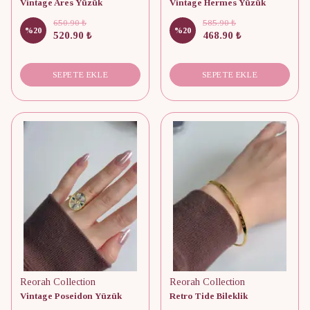
Vintage Ares Yüzük
Vintage Hermes Yüzük
650.90 ₺
585.90 ₺
%
20
%
20
520.90 ₺
468.90 ₺
SEPETE EKLE
SEPETE EKLE
Reorah Collection
Reorah Collection
Vintage Poseidon Yüzük
Retro Tide Bileklik