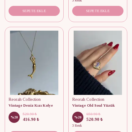
3 Renk
SEPETE EKLE
SEPETE EKLE
Reorah Collection
Reorah Collection
Vintage Deniz Kızı Kolye
Vintage Old Soul Yüzük
520.90 ₺
650.90 ₺
%
20
%
20
416.90 ₺
520.90 ₺
3 Renk