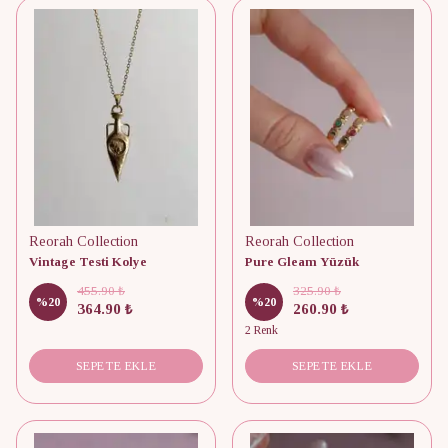
Reorah Collection
Reorah Collection
Vintage Testi Kolye
Pure Gleam Yüzük
455.90 ₺
325.90 ₺
%
20
%
20
364.90 ₺
260.90 ₺
2 Renk
SEPETE EKLE
SEPETE EKLE