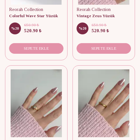
Reorah Collection
Reorah Collection
Colorful Wave Star Yüzük
Vintage Zeus Yüzük
650.90 ₺
650.90 ₺
%
20
%
20
520.90 ₺
520.90 ₺
SEPETE EKLE
SEPETE EKLE