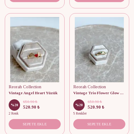
Reorah Collection
Reorah Collection
Vintage Angel Heart Yüzük
Vintage Trio Flower Glow Yüzük
650.90 ₺
650.90 ₺
%
20
%
20
520.90 ₺
520.90 ₺
2 Renk
5 Renkler
SEPETE EKLE
SEPETE EKLE