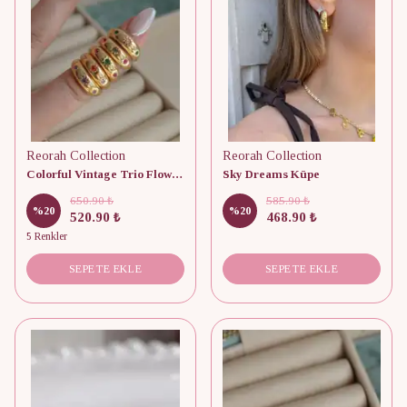
Reorah Collection
Reorah Collection
Colorful Vintage Trio Flower Glow Yüzük
Sky Dreams Küpe
650.90 ₺
585.90 ₺
%
20
%
20
520.90 ₺
468.90 ₺
5 Renkler
SEPETE EKLE
SEPETE EKLE