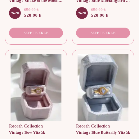
Vintage Snake of the Moon Yüzük
Vintage Blue Mockingbird Yüzük
650.90 ₺
650.90 ₺
%
20
%
20
520.90 ₺
520.90 ₺
SEPETE EKLE
SEPETE EKLE
Reorah Collection
Reorah Collection
Vintage Bow Yüzük
Vintage Blue Butterfly Yüzük