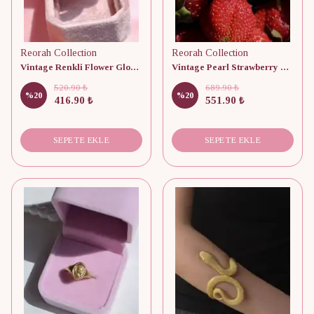
Reorah Collection
Reorah Collection
Vintage Renkli Flower Glow Yüzük
Vintage Pearl Strawberry Kolye
520.90 ₺
689.90 ₺
%
20
%
20
416.90 ₺
551.90 ₺
SEPETE EKLE
SEPETE EKLE