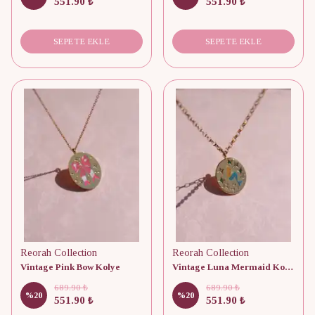
551.90 ₺
551.90 ₺
SEPETE EKLE
SEPETE EKLE
Reorah Collection
Reorah Collection
Vintage Pink Bow Kolye
Vintage Luna Mermaid Kolye
689.90 ₺
689.90 ₺
%
20
%
20
551.90 ₺
551.90 ₺