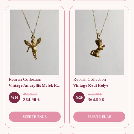
Reorah Collection
Reorah Collection
Vintage Amaryllis Melek Kolye
Vintage Kedi Kolye
455.90 ₺
455.90 ₺
%
20
%
20
364.90 ₺
364.90 ₺
SEPETE EKLE
SEPETE EKLE