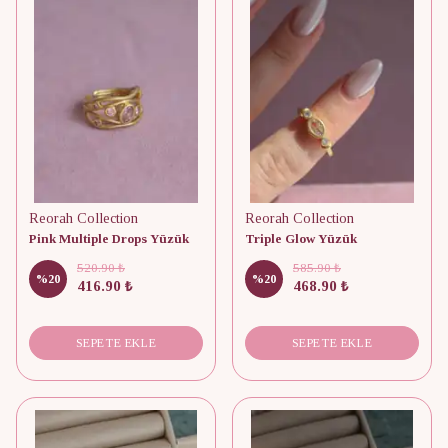
Reorah Collection
Reorah Collection
Pink Multiple Drops Yüzük
Triple Glow Yüzük
520.90 ₺
585.90 ₺
%
20
%
20
416.90 ₺
468.90 ₺
SEPETE EKLE
SEPETE EKLE