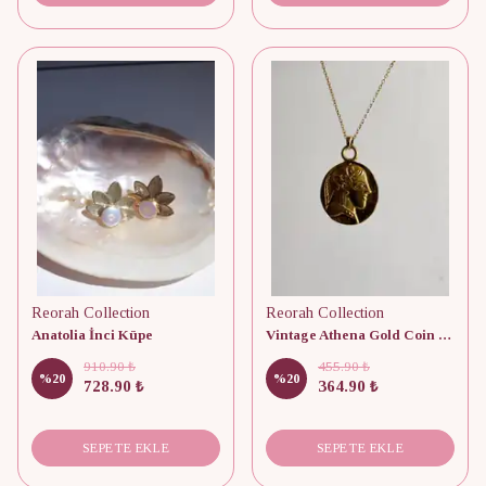
Reorah Collection
Reorah Collection
Anatolia İnci Küpe
Vintage Athena Gold Coin Kolye
910.90 ₺
455.90 ₺
%
20
%
20
728.90 ₺
364.90 ₺
SEPETE EKLE
SEPETE EKLE