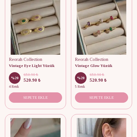
Reorah Collection
Reorah Collection
Vintage Eye Light Yüzük
Vintage Glow Yüzük
650.90 ₺
650.90 ₺
%
20
%
20
520.90 ₺
520.90 ₺
4 Renk
5 Renk
SEPETE EKLE
SEPETE EKLE