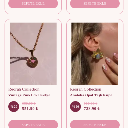
SEPETE EKLE
SEPETE EKLE
Reorah Collection
Reorah Collection
Vintage Pink Love Kolye
Anatolia Opal Taşlı Küpe
689.90 ₺
910.90 ₺
%
20
%
20
551.90 ₺
728.90 ₺
SEPETE EKLE
SEPETE EKLE