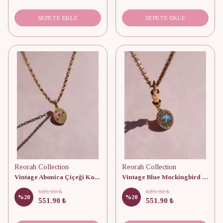
SEPETE EKLE
SEPETE EKLE
Reorah Collection
Reorah Collection
Vintage Abonica Çiçeği Kolye
Vintage Blue Mockingbird Kolye
689.90 ₺
689.90 ₺
%
20
%
20
551.90 ₺
551.90 ₺