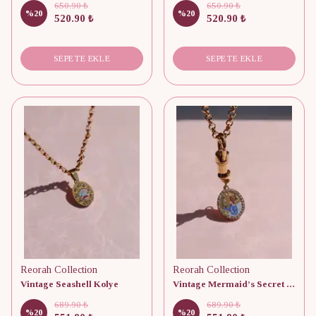
650.90 ₺
650.90 ₺
%
20
%
20
520.90 ₺
520.90 ₺
SEPETE EKLE
SEPETE EKLE
Reorah Collection
Reorah Collection
Vintage Seashell Kolye
Vintage Mermaid’s Secret Kolye
689.90 ₺
689.90 ₺
%
20
%
20