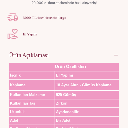
3000 TL üzeri ücretsiz kargo
El Yapımı
Ürün Açıklaması
Ürün Özellikleri
İşçilik
El Yapımı
Kaplama
18 Ayar Altın - Gümüş Kaplama
Kullanılan Malzeme
925 Gümüş
Kullanılan Taş
Zirkon
Uzunluk
Ayarlanabilir
Adet
Bir Adet