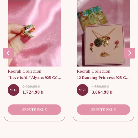
Reorah Collection
Reorah Collection
“Love is All” Alyans 925 Gümüş - Medium Beden
12 Dancing Princess 925 Gümüş/ Kolye, Küpe ve Yüzük Set
2,029.90 ₺
4,580.90 ₺
%
15
%
20
1,724.90 ₺
3,664.90 ₺
SEPETE EKLE
SEPETE EKLE