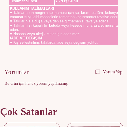
Teslimat Süresi
7 - 9 İş Günü
KULLANIM TALİMATLARI
♥ Takılarınızın renginin solmaması için su, krem, parfüm, kolonya,
çamaşır suyu gibi maddelerle temastan kaçınmanızı tavsiye ederiz.
♥ Takılarınızla duşa veya denize girmemenizi tavsiye ederiz.
♥ Takılarınızı kapalı bir kutuda veya kesede muhafaza etmenizi tavsiy
ederiz.
♥ Hassas veya alerjik ciltler için önerilmez.
İADE VE DEĞİŞİM
♥ Kişiselleştirilmiş takılarda iade veya değişim yoktur.
Yorumlar
Yorum Yap
Bu ürün için henüz yorum yapılmamış.
Çok Satanlar