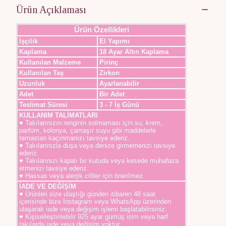
Ürün Açıklaması
Ürün Özellikleri
İşçilik
El Yapımı
Kaplama
18 Ayar Altın Kaplama
Kullanılan Malzeme
Pirinç
Kullanılan Taş
Zirkon
Uzunluk
Ayarlanabilir
Adet
Bir Adet
Teslimat Süresi
3 - 7 İş Günü
KULLANIM TALİMATLARI
♥ Takılarınızın renginin solmaması için su, krem,
parfüm, kolonya, çamaşır suyu gibi maddelerle
temastan kaçınmanızı tavsiye ederiz.
♥ Takılarınızla duşa veya denize girmemenizi tavsiye
ederiz.
♥ Takılarınızı kapalı bir kutuda veya kesede muhafaza
etmenizi tavsiye ederiz.
♥ Hassas veya alerjik ciltler için önerilmez.
İADE VE DEĞİŞİM
♥ Ürünleri size ulaştığı günden itibaren 48 saat
içerisinde bize Instagram veya WhatsApp üzerinden
ulaşarak iade veya değişim işlemi başlatabilirsiniz.
♥ Kişiselleştirilebilir 925 ayar gümüş isim veya harf
takılarda iade veya değişim yoktur.