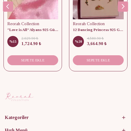
Reorah Collection
Reorah Collection
“Love is All” Alyans 925 Gümüş - Medium Beden
12 Dancing Princess 925 Gümüş/ Kolye, Küpe ve Yüzük Set
2,029.90 ₺
4,580.90 ₺
%
15
%
20
1,724.90 ₺
3,664.90 ₺
SEPETE EKLE
SEPETE EKLE
Kategoriler
Hızlı Menü