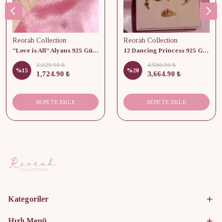
Reorah Collection
Reorah Collection
“Love is All” Alyans 925 Gümüş - Medium Beden
12 Dancing Princess 925 Gümüş/ Kolye, Küpe ve Yüzük Set
2,029.90 ₺
4,580.90 ₺
%
15
%
20
1,724.90 ₺
3,664.90 ₺
SEPETE EKLE
SEPETE EKLE
Kategoriler
Hızlı Menü