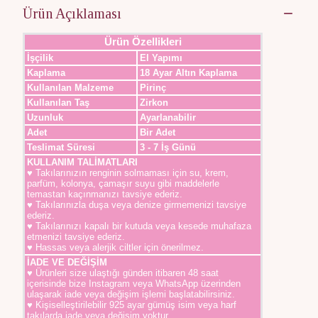
Ürün Açıklaması
Ürün Özellikleri
İşçilik
El Yapımı
Kaplama
18 Ayar Altın Kaplama
Kullanılan Malzeme
Pirinç
Kullanılan Taş
Zirkon
Uzunluk
Ayarlanabilir
Adet
Bir Adet
Teslimat Süresi
3 - 7 İş Günü
KULLANIM TALİMATLARI
♥ Takılarınızın renginin solmaması için su, krem,
parfüm, kolonya, çamaşır suyu gibi maddelerle
temastan kaçınmanızı tavsiye ederiz.
♥ Takılarınızla duşa veya denize girmemenizi tavsiye
ederiz.
♥ Takılarınızı kapalı bir kutuda veya kesede muhafaza
etmenizi tavsiye ederiz.
♥ Hassas veya alerjik ciltler için önerilmez.
İADE VE DEĞİŞİM
♥ Ürünleri size ulaştığı günden itibaren 48 saat
içerisinde bize Instagram veya WhatsApp üzerinden
ulaşarak iade veya değişim işlemi başlatabilirsiniz.
♥ Kişiselleştirilebilir 925 ayar gümüş isim veya harf
takılarda iade veya değişim yoktur.