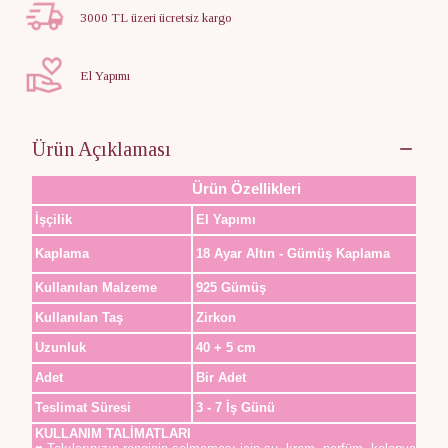
3000 TL üzeri ücretsiz kargo
El Yapımı
Ürün Açıklaması
Ürün Özellikleri
İşçilik
El Yapımı
Kaplama
18 Ayar Altın - Gümüş Kaplama
Kullanılan Malzeme
925 Gümüş
Kullanılan Taş
Zirkon
Uzunluk
40 + 5 cm
Adet
Bir Adet
Teslimat Süresi
3 - 7 İş Günü
KULLANIM TALİMATLARI