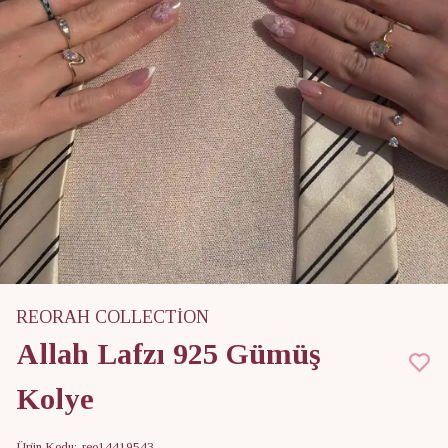
REORAH COLLECTİON
Allah Lafzı 925 Gümüş
Kolye
Ürün Kodu
:
reo14419543