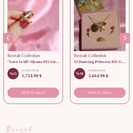
Reorah Collection
Reorah Collection
“Love is All” Alyans 925 Gümüş - Medium Beden
12 Dancing Princess 925 Gümüş/ Kolye, Küpe ve Yüzük Set
2,029.90 ₺
4,580.90 ₺
%
15
%
20
1,724.90 ₺
3,664.90 ₺
SEPETE EKLE
SEPETE EKLE