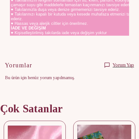
♥ Takılarınızın renginin solmaması için su, krem, parfüm, kolonya,
çamaşır suyu gibi maddelerle temastan kaçınmanızı tavsiye ederiz.
♥ Takılarınızla duşa veya denize girmemenizi tavsiye ederiz.
♥ Takılarınızı kapalı bir kutuda veya kesede muhafaza etmenizi tavsiy
ederiz.
♥ Hassas veya alerjik ciltler için önerilmez.
İADE VE DEĞİŞİM
♥ Kişiselleştirilmiş takılarda iade veya değişim yoktur
Yorumlar
Yorum Yap
Bu ürün için henüz yorum yapılmamış.
Çok Satanlar