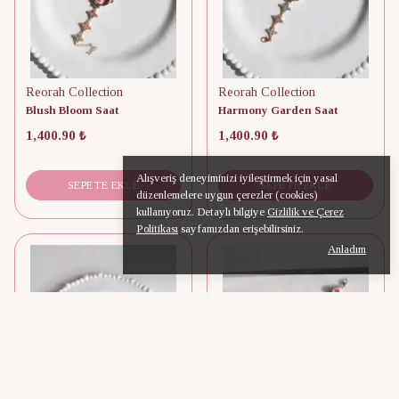
Reorah Collection
Reorah Collection
Blush Bloom Saat
Harmony Garden Saat
1,400.90 ₺
1,400.90 ₺
Alışveriş deneyiminizi iyileştirmek için yasal
SEPETE EKLE
SEPETE EKLE
düzenlemelere uygun çerezler (cookies)
kullanıyoruz. Detaylı bilgiye
Gizlilik ve Çerez
Politikası
sayfamızdan erişebilirsiniz.
Anladım