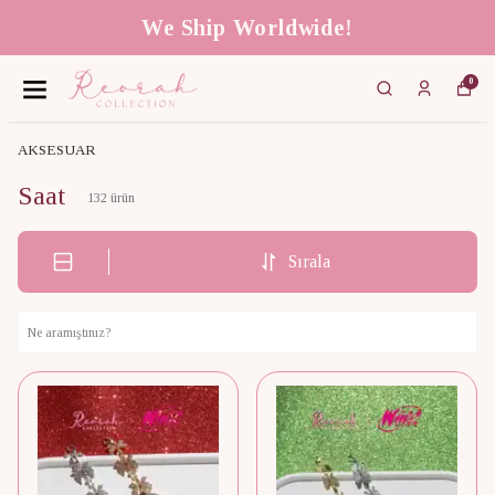
We Ship Worldwide!
0
AKSESUAR
Saat
132
ürün
Sırala