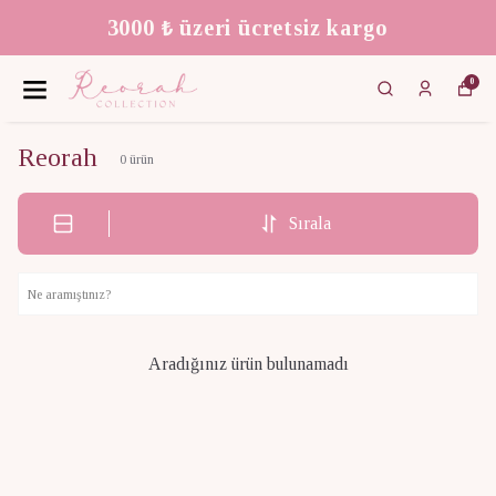
3000 ₺ üzeri ücretsiz kargo
0
Reorah
0
ürün
Sırala
Aradığınız ürün bulunamadı