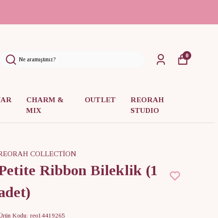
0
UAR
CHARM &
OUTLET
REORAH
MIX
STUDIO
REORAH COLLECTİON
Petite Ribbon Bileklik (1
adet)
Ürün Kodu
:
reo14419265