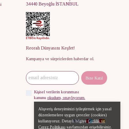
34440 Beyoğlu İSTANBUL
i
Reorah Dünyasını Keşfet!
Kampanya ve sürprizlerden haberdar ol.
Bize Katıl
Kişisel verilerin korunması
kanunu
okudum, onaylıyorum.
Alışveriş deneyiminizi iyileştirmek için yasal
düzenlemelere uygun çerezler (cookies)
kullanıyoruz. Detaylı bilgiye
Gizlilik ve
Çerez Politikası
sayfamızdan erişebilirsiniz.