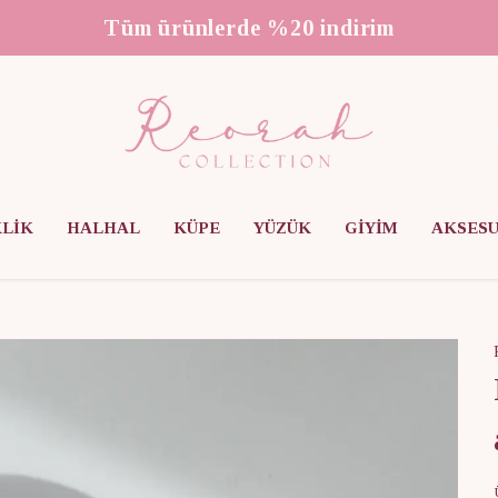
3000 ₺ üzeri ücretsiz kargo
KLİK
HALHAL
KÜPE
YÜZÜK
GİYİM
AKSES