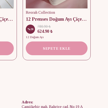
Reorah Collection
Reor
12 Prenses Doğum Ayı Çiçek & Taş 925 Gümüş Kolye
12 Prenses Doğum Ayı Çiçek Baskılı Takı Kutusu
780.90 ₺
%
20
%
15
624.90 ₺
12 Doğum Ayı
2 Kap
SEPETE EKLE
Adres:
Camiikebir mah. Bahriye cad. No:19 A