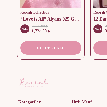
Reorah Collection
Reorah C
lik
“Love is All” Alyans 925 Gümüş - Medium Beden
2,029.90 ₺
4
%
15
%
20
1,724.90 ₺
3
SEPETE EKLE
Kategoriler
Hızlı Menü