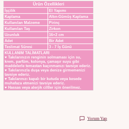
Ürün Özellikleri
İşçilik
El Yapımı
Kaplama
Altın-Gümüş Kaplama
Kullanılan Malzeme
Pirinç
Kullanılan Taş
Zirkon
Uzunluk
16+2 cm
Adet
Bir Adet
Teslimat Süresi
3 - 7 İş Günü
KULLANIM TALİMATLARI
♥ Takılarınızın renginin solmaması için su,
krem, parfüm, kolonya, çamaşır suyu gibi
maddelerle temastan kaçınmanızı tavsiye ederiz.
♥ Takılarınızla duşa veya denize girmemenizi
tavsiye ederiz.
♥ Takılarınızı kapalı bir kutuda veya kesede
muhafaza etmenizi tavsiye ederiz.
♥ Hassas veya alerjik ciltler için önerilmez.
Yorum Yap