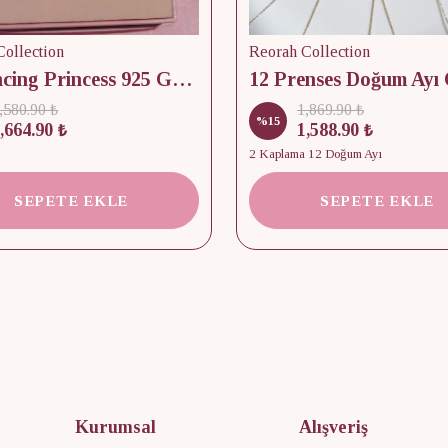
ollection
Reorah Collection
12 Dancing Princess 925 Gümüş/ Kolye, Küpe ve Yüzük Set
,580.90 ₺
1,869.90 ₺
%
15
,664.90 ₺
1,588.90 ₺
2 Kaplama 12 Doğum Ayı
SEPETE EKLE
SEPETE EKLE
Kurumsal
Alışveriş