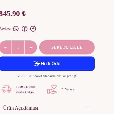
845.90 ₺
Paylaş
:
SEPETE EKLE
3000 TL üzeri
El Yapımı
ücretsiz kargo
Ürün Açıklaması