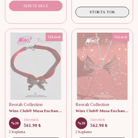
SEPETE EKLE
STOKTA YOK
Tükendi
Tükendi
Reorah Collection
Reorah Collection
Winx Club® Musa Enchantix Wings Choker
Winx Club® Musa Enchantix Wings Kolye (Üründe ufak tefek defolar mevcuttur.)
701.90 ₺
703.90 ₺
%
20
%
20
561.90 ₺
562.90 ₺
2 Kaplama
2 Kaplama