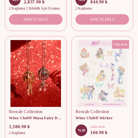
2,837.90 ₺
844.90 ₺
2 Kaplama 2 Bileklik İçin Uzatma
2 Kaplama
SEPETE EKLE
SEPETE EKLE
Tükendi
Reorah Collection
Reorah Collection
Winx Club® Musa Fairy Dust Kolye
Winx Club® Sticker
1,500.90 ₺
200.90 ₺
%
20
160.90 ₺
2 Kaplama