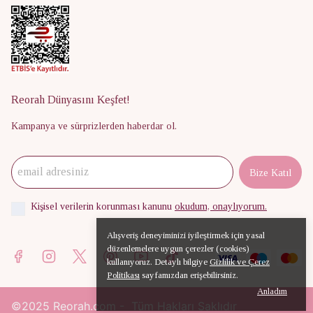
Reorah Dünyasını Keşfet!
Kampanya ve sürprizlerden haberdar ol.
Bize Katıl
Kişisel verilerin korunması kanunu
okudum, onaylıyorum.
Alışveriş deneyiminizi iyileştirmek için yasal
düzenlemelere uygun çerezler (cookies)
kullanıyoruz. Detaylı bilgiye
Gizlilik ve Çerez
Politikası
sayfamızdan erişebilirsiniz.
Anladım
©2025
Reorah.com - Tüm Hakları Saklıdır