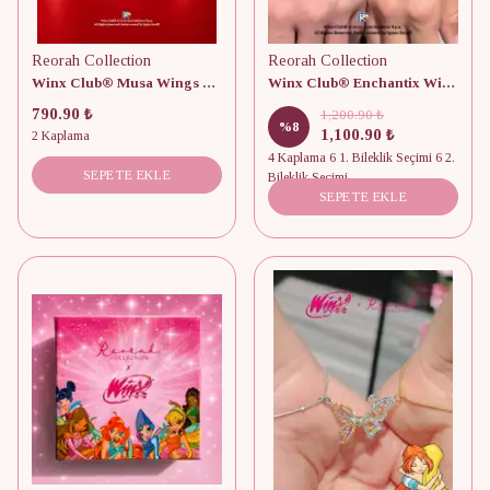
Reorah Collection
Reorah Collection
Winx Club® Musa Wings Kolye
Winx Club® Enchantix Wings Boncuklu Mıknatıslı Arkadaşlık Bilekliği
790.90 ₺
1,200.90 ₺
%
8
1,100.90 ₺
2 Kaplama
4 Kaplama 6 1. Bileklik Seçimi 6 2.
SEPETE EKLE
Bileklik Seçimi
SEPETE EKLE