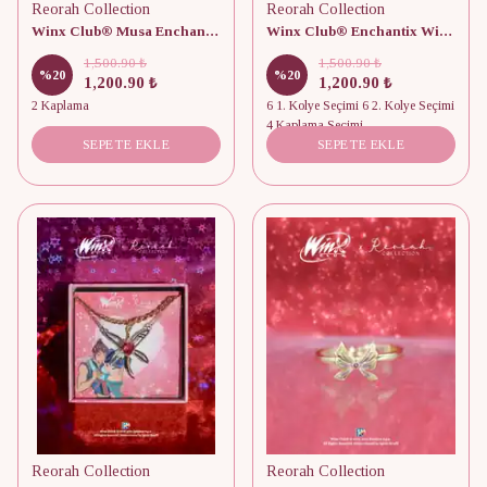
Reorah Collection
Reorah Collection
Winx Club® Musa Enchantix Fairy Wings Set
Winx Club® Enchantix Wings Mıknatıslı Arkadaşlık Kolyesi
1,500.90 ₺
1,500.90 ₺
%
20
%
20
1,200.90 ₺
1,200.90 ₺
2 Kaplama
6 1. Kolye Seçimi 6 2. Kolye Seçimi
4 Kaplama Seçimi
SEPETE EKLE
SEPETE EKLE
Reorah Collection
Reorah Collection