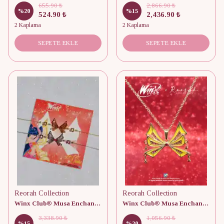
655.90 ₺
2,866.90 ₺
%
20
%
15
524.90 ₺
2,436.90 ₺
2 Kaplama
2 Kaplama
SEPETE EKLE
SEPETE EKLE
Reorah Collection
Reorah Collection
Winx Club® Musa Enchantix Wings 925 Gümüş Bileklik
Winx Club® Musa Enchantix Fairy Wings Kolye
3,338.90 ₺
1,056.90 ₺
%
15
%
20