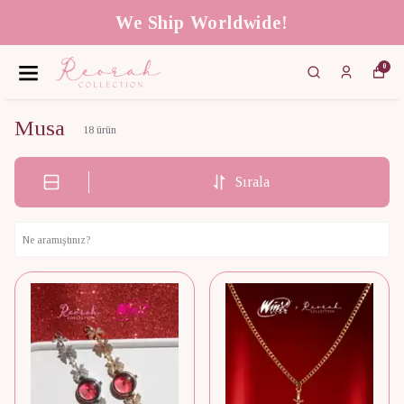
We Ship Worldwide!
0
Musa
18
ürün
Sırala