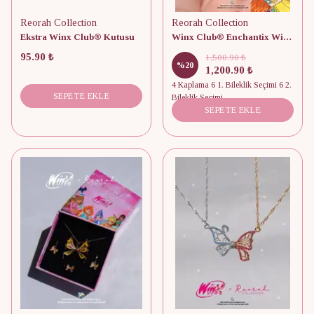
Reorah Collection
Reorah Collection
Ekstra Winx Club® Kutusu
Winx Club® Enchantix Wings Mıknatıslı Arkadaşlık Bilekliği
95.90 ₺
1,500.90 ₺
%
20
1,200.90 ₺
4 Kaplama 6 1. Bileklik Seçimi 6 2.
SEPETE EKLE
Bileklik Seçimi
SEPETE EKLE