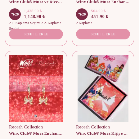
Winx Club® Musa ve Riven Çift Kolyesi
Winx Club® Musa Enchantix Fairy Wings Yüzük
1,435.90 ₺
564.90 ₺
%
20
%
20
1,148.90 ₺
451.90 ₺
2 1. Kaplama Seçimi 2 2. Kaplama
2 Kaplama
Seçimi
SEPETE EKLE
SEPETE EKLE
Reorah Collection
Reorah Collection
Winx Club® Musa Enchantix Fairy Wings Küpe
Winx Club® Musa Kişiye Özel 925 Gümüş Enchantix Wings İsim Kolye