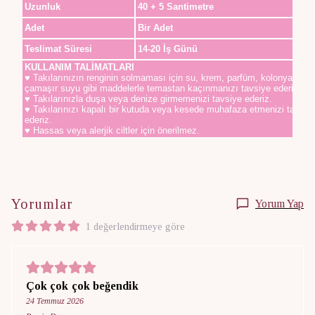
Uzunluk
40 + 5 Santimetre
Adet
Bir Adet
Teslimat Süresi
14-20 İş Günü
KULLANIM TALİMATLARI
♥ Takılarınızın renginin solmaması için su, krem, parfüm, kolonya,
çamaşır suyu gibi maddelerle temastan kaçınmanızı tavsiye ederiz.
♥ Takılarınızla duşa veya denize girmemenizi tavsiye ederiz.
♥ Takılarınızı kapalı bir kutuda veya kesede muhafaza etmenizi tavsiy
ederiz.
♥ Hassas veya alerjik ciltler için önerilmez.
Yorumlar
Yorum Yap
1 değerlendirmeye göre
Çok çok çok beğendik
24 Temmuz 2026