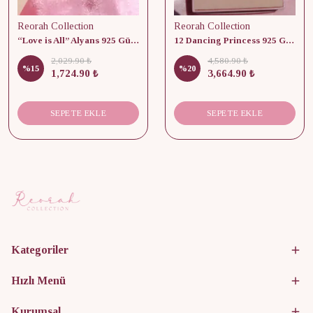
Reorah Collection
Reorah Collection
“Love is All” Alyans 925 Gümüş - Medium Beden
12 Dancing Princess 925 Gümüş/ Kolye, Küpe ve Yüzük Set
2,029.90 ₺
4,580.90 ₺
%
15
%
20
1,724.90 ₺
3,664.90 ₺
SEPETE EKLE
SEPETE EKLE
Kategoriler
Hızlı Menü
Kurumsal