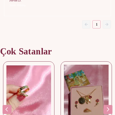
Pervin
D.
Satın Alınmış
1
Çok Satanlar