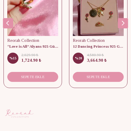
Reorah Collection
Reorah Collection
“Love is All” Alyans 925 Gümüş - Medium Beden
12 Dancing Princess 925 Gümüş/ Kolye, Küpe ve Yüzük Set
2,029.90 ₺
4,580.90 ₺
%
15
%
20
1,724.90 ₺
3,664.90 ₺
SEPETE EKLE
SEPETE EKLE