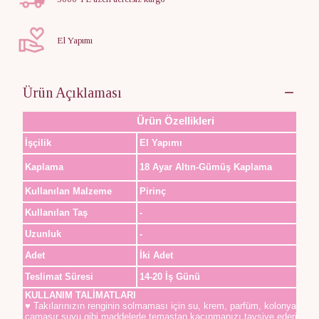
El Yapımı
Ürün Açıklaması
Ürün Özellikleri
İşçilik
El Yapımı
Kaplama
18 Ayar Altın-Gümüş Kaplama
Kullanılan Malzeme
Pirinç
Kullanılan Taş
-
Uzunluk
-
Adet
İki Adet
Teslimat Süresi
14-20 İş Günü
KULLANIM TALİMATLARI
♥ Takılarınızın renginin solmaması için su, krem, parfüm, kolonya,
çamaşır suyu gibi maddelerle temastan kaçınmanızı tavsiye ederiz.