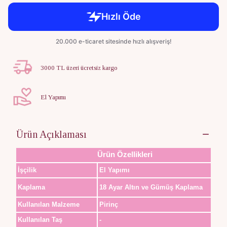
3000 TL üzeri ücretsiz kargo
El Yapımı
Ürün Açıklaması
Ürün Özellikleri
İşçilik
El Yapımı
Kaplama
18 Ayar Altın ve Gümüş Kaplama
Kullanılan Malzeme
Pirinç
Kullanılan Taş
-