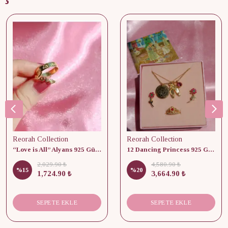
Reorah Collection
Reorah Collection
“Love is All” Alyans 925 Gümüş - Medium Beden
12 Dancing Princess 925 Gümüş/ Kolye, Küpe ve Yüzük Set
2,029.90 ₺
4,580.90 ₺
%
15
%
20
1,724.90 ₺
3,664.90 ₺
SEPETE EKLE
SEPETE EKLE