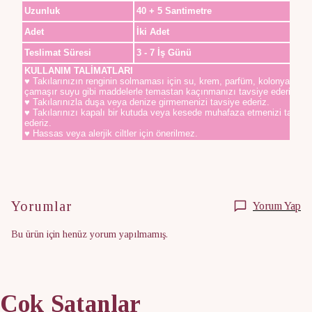
Uzunluk
40 + 5 Santimetre
Adet
İki Adet
Teslimat Süresi
3 - 7 İş Günü
KULLANIM TALİMATLARI
♥ Takılarınızın renginin solmaması için su, krem, parfüm, kolonya,
çamaşır suyu gibi maddelerle temastan kaçınmanızı tavsiye ederiz.
♥ Takılarınızla duşa veya denize girmemenizi tavsiye ederiz.
♥ Takılarınızı kapalı bir kutuda veya kesede muhafaza etmenizi tavsiy
ederiz.
♥ Hassas veya alerjik ciltler için önerilmez.
Yorumlar
Yorum Yap
Bu ürün için henüz yorum yapılmamış.
Çok Satanlar