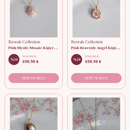
Reorah Collection
Reorah Collection
Pink Mystic Mosaic Kişiye Özel Fotoğraflı Kapaklı Kolye
Pink Heavenly Angel Kişiye Özel Fotoğraflı Kapaklı Kolye
910.90 ₺
910.90 ₺
%
24
%
24
690.90 ₺
690.90 ₺
SEPETE EKLE
SEPETE EKLE