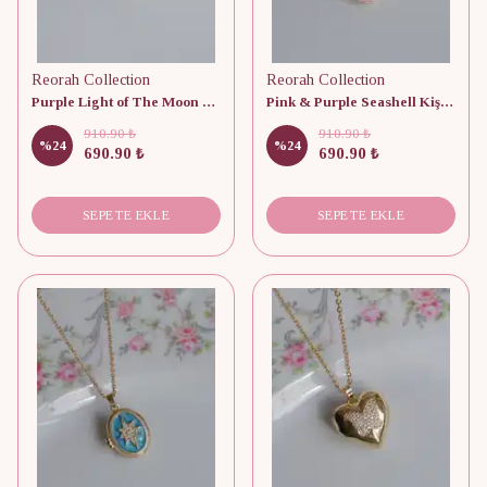
Reorah Collection
Reorah Collection
Purple Light of The Moon Kişiye Özel Fotoğraflı Kapaklı Kolye
Pink & Purple Seashell Kişiye Özel Fotoğraflı Kapaklı Kolye
910.90 ₺
910.90 ₺
%
24
%
24
690.90 ₺
690.90 ₺
SEPETE EKLE
SEPETE EKLE