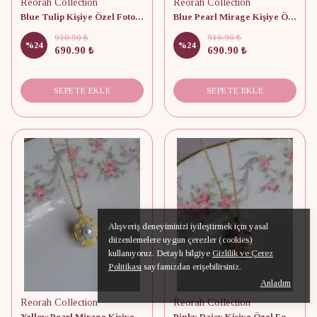
Reorah Collection
Reorah Collection
Blue Tulip Kişiye Özel Fotoğraflı Kapaklı Kolye
Blue Pearl Mirage Kişiye Özel Fotoğraflı Kapaklı Kolye
910.90 ₺
910.90 ₺
%
24
%
24
690.90 ₺
690.90 ₺
SEPETE EKLE
SEPETE EKLE
Alışveriş deneyiminizi iyileştirmek için yasal
düzenlemelere uygun çerezler (cookies)
kullanıyoruz. Detaylı bilgiye
Gizlilik ve Çerez
Politikası
sayfamızdan erişebilirsiniz.
Anladım
Reorah Collection
Reorah Collection
Yellow Pearl Mirage Kişiye Özel Fotoğraflı Kapaklı Kolye
Pinky Daisy Kişiye Özel Fotoğraflı Kapaklı Kolye