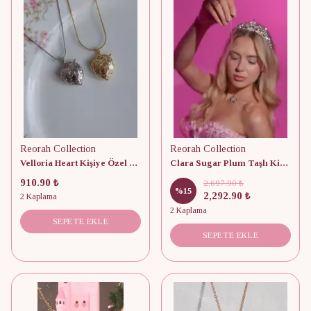
Reorah Collection
Reorah Collection
Velloria Heart Kişiye Özel Fotoğraflı Kolye
Clara Sugar Plum Taşlı Kişiye Özel Fotoğraflı Kapaklı Kolye 925 Gümüş
910.90 ₺
2,697.90 ₺
%
15
2,292.90 ₺
2 Kaplama
2 Kaplama
SEPETE EKLE
SEPETE EKLE