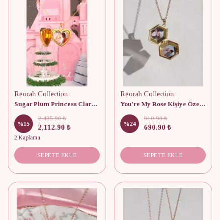
Reorah Collection
Reorah Collection
Sugar Plum Princess Clara Kişiye Özel Fotoğraflı Kapaklı 925 Gümüş Kolye
You're My Rose Kişiye Özel Fotoğraflı Kapaklı Kolye
2,485.90 ₺
910.90 ₺
%
15
%
24
2,112.90 ₺
690.90 ₺
2 Kaplama
SEPETE EKLE
SEPETE EKLE