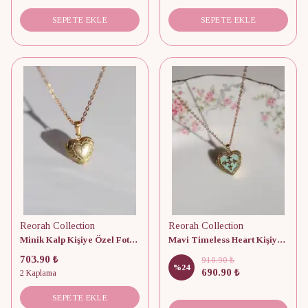
SEPETE EKLE
SEPETE EKLE
Reorah Collection
Reorah Collection
Minik Kalp Kişiye Özel Fotoğraflı Kapaklı Kolye
Mavi Timeless Heart Kişiye Özel Fotoğraflı Kapaklı Kolye
703.90 ₺
910.90 ₺
%
24
690.90 ₺
2 Kaplama
SEPETE EKLE