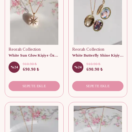
Reorah Collection
Reorah Collection
White Sun Glow Kişiye Özel Fotoğraflı Kapaklı Kolye
White Butterfly Shine Kişiye Özel Fotoğraflı Kapaklı Kolye
910.90 ₺
910.90 ₺
%
24
%
24
690.90 ₺
690.90 ₺
SEPETE EKLE
SEPETE EKLE