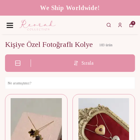
 Ship Worldwide!
Tüm ü
0
Kişiye Özel Fotoğraflı Kolye
183
ürün
Sırala