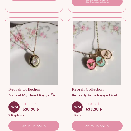
SEPETE EKLE
Reorah Collection
Reorah Collection
Gem of My Heart Kişiye Özel Fotoğraflı Kapaklı Kolye
Butterfly Aura Kişiye Özel Fotoğraflı Kapaklı Kolye
910.90 ₺
910.90 ₺
%
24
%
24
690.90 ₺
690.90 ₺
2 Kaplama
3 Renk
SEPETE EKLE
SEPETE EKLE