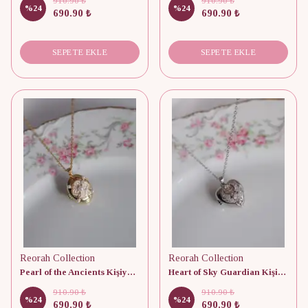
910.90 ₺
910.90 ₺
%
24
%
24
690.90 ₺
690.90 ₺
SEPETE EKLE
SEPETE EKLE
Reorah Collection
Reorah Collection
Pearl of the Ancients Kişiye Özel Fotoğraflı Kapaklı Kolye
Heart of Sky Guardian Kişiye Özel Fotoğraflı Kapaklı Kolye
910.90 ₺
910.90 ₺
%
24
%
24
690.90 ₺
690.90 ₺