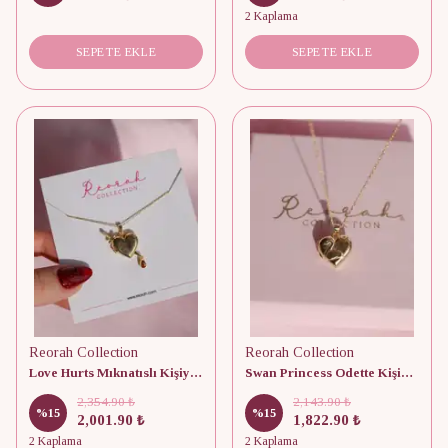
2 Kaplama
SEPETE EKLE
SEPETE EKLE
Reorah Collection
Reorah Collection
Love Hurts Mıknatıslı Kişiye Özel Fotoğraflı Kapaklı 925 Gümüş Kolye
Swan Princess Odette Kişiye Özel Fotoğraflı Kapaklı 925 Gümüş Kolye
2,354.90 ₺
2,143.90 ₺
%
15
%
15
2,001.90 ₺
1,822.90 ₺
2 Kaplama
2 Kaplama