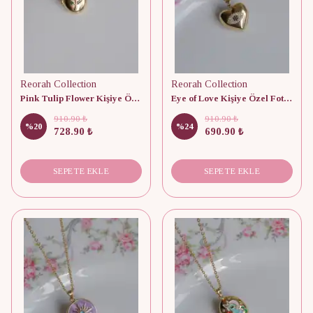
Reorah Collection
Reorah Collection
Pink Tulip Flower Kişiye Özel Fotoğraflı Kolye
Eye of Love Kişiye Özel Fotoğraflı Kapaklı Kolye
910.90 ₺
910.90 ₺
%
20
%
24
728.90 ₺
690.90 ₺
SEPETE EKLE
SEPETE EKLE