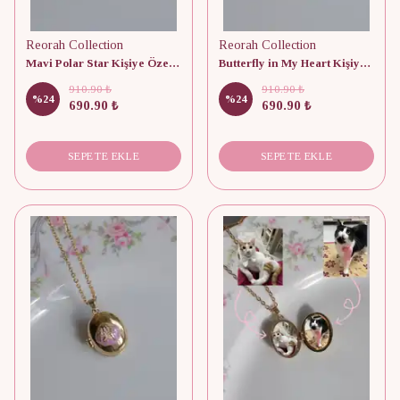
Reorah Collection
Reorah Collection
Mavi Polar Star Kişiye Özel Fotoğraflı Kapaklı Kolye
Butterfly in My Heart Kişiye Özel Fotoğraflı Kapaklı Kolye
910.90 ₺
910.90 ₺
%
24
%
24
690.90 ₺
690.90 ₺
SEPETE EKLE
SEPETE EKLE