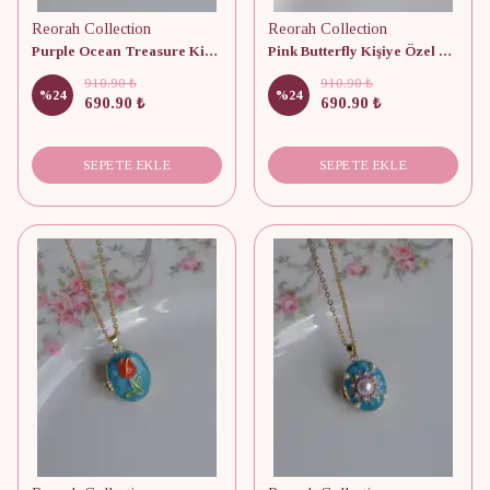
Reorah Collection
Reorah Collection
Purple Ocean Treasure Kişiye Özel Fotoğraflı Kapaklı Kolye
Pink Butterfly Kişiye Özel Fotoğraflı Kapaklı Kolye
910.90 ₺
910.90 ₺
%
24
%
24
690.90 ₺
690.90 ₺
SEPETE EKLE
SEPETE EKLE