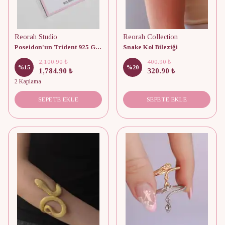
Reorah Studio
Reorah Collection
Poseidon'un Trident 925 Gümüş Kolye
Snake Kol Bileziği
2,100.90 ₺
400.90 ₺
%
15
%
20
1,784.90 ₺
320.90 ₺
2 Kaplama
SEPETE EKLE
SEPETE EKLE