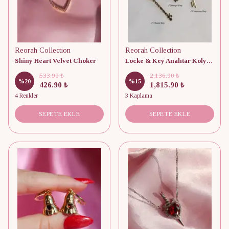
Reorah Collection
Reorah Collection
Shiny Heart Velvet Choker
Locke & Key Anahtar Kolyeler 925 Gümüş - Adet
533.90 ₺
2,136.90 ₺
%
20
%
15
426.90 ₺
1,815.90 ₺
4 Renkler
3 Kaplama
SEPETE EKLE
SEPETE EKLE