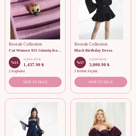
Reorah Collection
Reorah Collection
Cat Women 925 Gümüş Kolye
Black Birthday Dress
1,691.90 ₺
7,020.90 ₺
%
15
%
57
1,437.90 ₺
3,000.90 ₺
2 Kaplama
3 Beden Seçimi
SEPETE EKLE
SEPETE EKLE