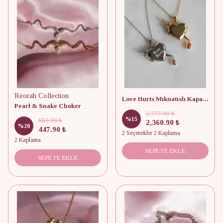
Reorah Collection
Love Hurts Mıknatıslı Kapaklı 925 Gümüş Kolye
Pearl & Snake Choker
2,777.90 ₺
%
15
559.90 ₺
2,360.90 ₺
%
20
447.90 ₺
2 Seçenekler 2 Kaplama
2 Kaplama
SEPETE EKLE
SEPETE EKLE