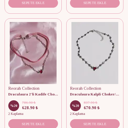
SEPETE EKLE
SEPETE EKLE
Reorah Collection
Reorah Collection
Draculaura 2'li Kadife Choker/Kolye
Draculaura Kalpli Choker/Kolye
786.90 ₺
837.90 ₺
%
20
%
20
628.90 ₺
670.90 ₺
2 Kaplama
2 Kaplama
SEPETE EKLE
SEPETE EKLE