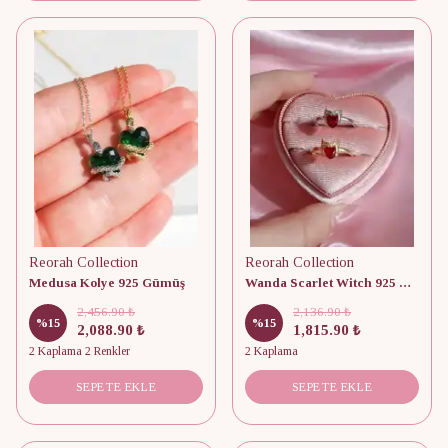
Reorah Collection
Reorah Collection
Medusa Kolye 925 Gümüş
Wanda Scarlet Witch 925 Gümüş Yüzük
2,456.90 ₺
2,136.90 ₺
%
15
%
15
2,088.90 ₺
1,815.90 ₺
2 Kaplama 2 Renkler
2 Kaplama
SEPETE EKLE
SEPETE EKLE