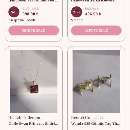
Halloween 925 Gümüş Piercing
Halloween Serisi Kolyeler
1,174.90 ₺
508.90 ₺
%
15
%
20
998.90 ₺
406.90 ₺
2 Kaplama 3 Model
5 Model
SEPETE EKLE
SEPETE EKLE
Reorah Collection
Reorah Collection
Odile Swan Princess Sihirli Kolye 925 Gümüş
Wanda 925 Gümüş Taç Yüzük