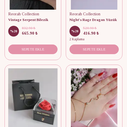
Reorah Collection
Reorah Collection
Vintage Serpent Bilezik
Night's Rage Dragon Yüzük
832.90 ₺
520.90 ₺
%
20
%
20
665.90 ₺
416.90 ₺
2 Kaplama
SEPETE EKLE
SEPETE EKLE