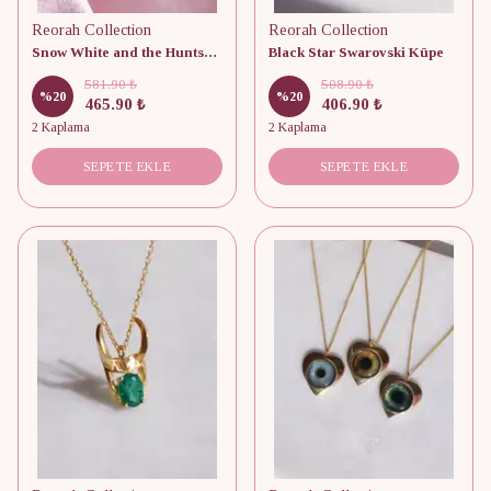
Reorah Collection
Reorah Collection
Snow White and the Huntsman Kalpli Kılıç Kolye
Black Star Swarovski Küpe
581.90 ₺
508.90 ₺
%
20
%
20
465.90 ₺
406.90 ₺
2 Kaplama
2 Kaplama
SEPETE EKLE
SEPETE EKLE