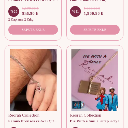
1,170.90 ₺
1,900.90 ₺
%
20
%
21
936.90 ₺
1,500.90 ₺
2 Kaplama 2 Kılıç
SEPETE EKLE
SEPETE EKLE
Reorah Collection
Reorah Collection
Pamuk Prenses ve Avcı Çift Bileklik Yüzük
Die With a Smile Kitap Kolye