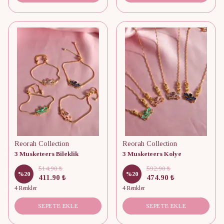
Reorah Collection
Reorah Collection
3 Musketeers Bileklik
3 Musketeers Kolye
514.90 ₺
592.90 ₺
%
20
%
20
411.90 ₺
474.90 ₺
4 Renkler
4 Renkler
SEPETE EKLE
SEPETE EKLE