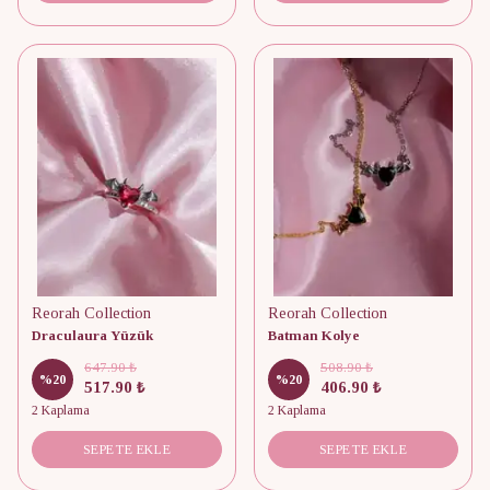
Reorah Collection
Reorah Collection
Draculaura Yüzük
Batman Kolye
647.90 ₺
508.90 ₺
%
20
%
20
517.90 ₺
406.90 ₺
2 Kaplama
2 Kaplama
SEPETE EKLE
SEPETE EKLE