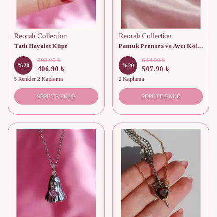
Reorah Collection
Reorah Collection
Tatlı Hayalet Küpe
Pamuk Prenses ve Avcı Kolye
508.90 ₺
634.90 ₺
%
20
%
20
406.90 ₺
507.90 ₺
5 Renkler 2 Kaplama
2 Kaplama
SEPETE EKLE
SEPETE EKLE