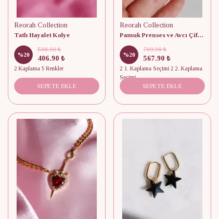
Reorah Collection
Reorah Collection
Tatlı Hayalet Kolye
Pamuk Prenses ve Avcı Çift Kolyesi
508.90 ₺
709.90 ₺
%
20
%
20
406.90 ₺
567.90 ₺
2 Kaplama 5 Renkler
2 1. Kaplama Seçimi 2 2. Kaplama
Seçimi
SEPETE EKLE
SEPETE EKLE