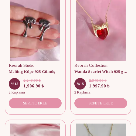
Reorah Studio
Reorah Collection
Melting Küpe 925 Gümüş
Wanda Scarlet Witch 925 gümüş Kolye
2,243.90 ₺
2,349.90 ₺
%
15
%
15
1,906.90 ₺
1,997.90 ₺
2 Kaplama
2 Kaplama
SEPETE EKLE
SEPETE EKLE