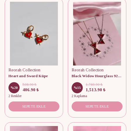
Reorah Collection
Reorah Collection
Heart and Sword Küpe
Black Widow Hourglass 925 Gümüş Kolye
508.90 ₺
1,780.90 ₺
%
20
%
15
406.90 ₺
1,513.90 ₺
2 Renkler
2 Kaplama
SEPETE EKLE
SEPETE EKLE