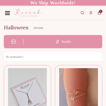
We Ship Worldwide!
0
Halloween
108
ürün
Sırala