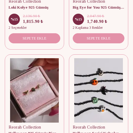
Reorah Collection
Reorah Collection
Loki Kolye 925 Gümüş
Big Eye for You 925 Gümüş Kolye
2,136.90 ₺
2,047.90 ₺
%
15
%
15
1,815.90 ₺
1,740.90 ₺
2 Seçenekler
2 Kaplama 3 Renkler
SEPETE EKLE
SEPETE EKLE
Reorah Collection
Reorah Collection