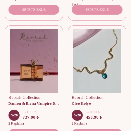
Seçimi
SEPETE EKLE
SEPETE EKLE
Reorah Collection
Reorah Collection
Damon & Elena Vampire Diaries Kolye
Cleo Kolye
921.90 ₺
570.90 ₺
%
20
%
20
737.90 ₺
456.90 ₺
2 Kaplama
2 Kaplama