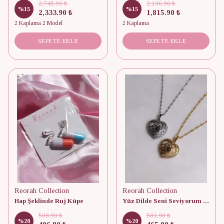
2,745.90 ₺
2,136.90 ₺
%
15
%
15
2,333.90 ₺
1,815.90 ₺
2 Kaplama 2 Model
2 Kaplama
SEPETE EKLE
SEPETE EKLE
Reorah Collection
Reorah Collection
Hap Şeklinde Ruj Küpe
Yüz Dilde Seni Seviyorum Kolye
508.90 ₺
581.90 ₺
%
20
%
20