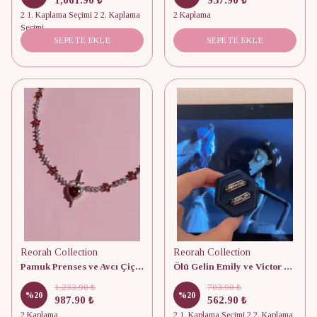
2 1. Kaplama Seçimi 2 2. Kaplama
2 Kaplama
Seçimi
SEPETE EKLE
SEPETE EKLE
Reorah Collection
Reorah Collection
Pamuk Prenses ve Avcı Çiçekli Kolye
Ölü Gelin Emily ve Victor Çift Yüzüğü
1,233.90 ₺
703.90 ₺
%
20
%
20
987.90 ₺
562.90 ₺
2 Kaplama
2 1. Kaplama Seçimi 2 2. Kaplama