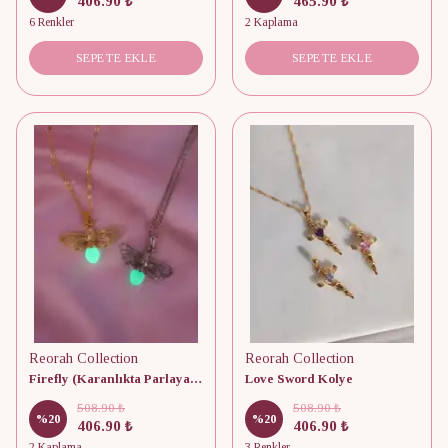
406.90 ₺
465.90 ₺
6 Renkler
2 Kaplama
SEPETE EKLE
SEPETE EKLE
Reorah Collection
Reorah Collection
Firefly (Karanlıkta Parlayan) Kolye
Love Sword Kolye
508.90 ₺
508.90 ₺
%
20
%
20
406.90 ₺
406.90 ₺
2 Kaplama
3 Renkler