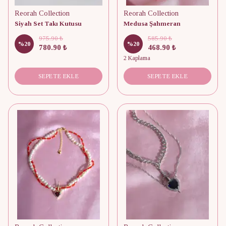
Reorah Collection
Reorah Collection
Siyah Set Takı Kutusu
Medusa Şahmeran
975.90 ₺
585.90 ₺
%
20
%
20
780.90 ₺
468.90 ₺
2 Kaplama
SEPETE EKLE
SEPETE EKLE