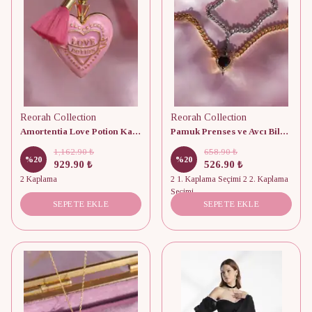
Reorah Collection
Reorah Collection
Amortentia Love Potion Kalp Kolye - Harry Potter
Pamuk Prenses ve Avcı Bileklik (Çift)
1,162.90 ₺
658.90 ₺
%
20
%
20
929.90 ₺
526.90 ₺
2 Kaplama
2 1. Kaplama Seçimi 2 2. Kaplama
Seçimi
SEPETE EKLE
SEPETE EKLE