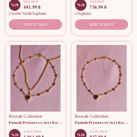
851.90 ₺
920.90 ₺
%
20
%
20
681.90 ₺
736.90 ₺
2 Kadın Yüzük Kaplama
2 Kaplama
SEPETE EKLE
SEPETE EKLE
Reorah Collection
Reorah Collection
Pamuk Prenses ve Avcı Kırmızı Çiçekli Choker - Çift Kolyesi
Pamuk Prenses ve Avcı Kırmızı Çiçekli Kolye
1,327.90 ₺
1,171.90 ₺
%
20
%
20
1,061.90 ₺
937.90 ₺