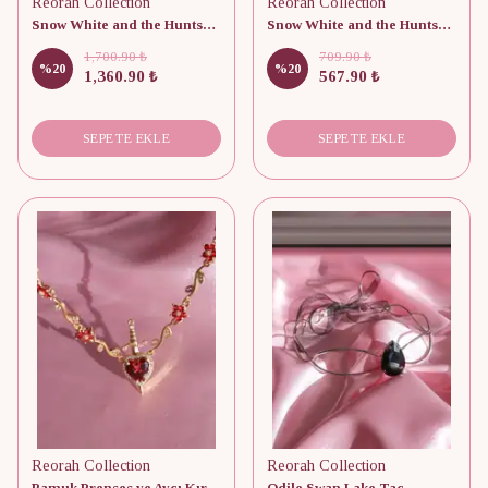
Reorah Collection
Reorah Collection
Snow White and the Huntsman İncili Kolye
Snow White and the Huntsman Çift Kolyesi - Lacivert
1,700.90 ₺
709.90 ₺
%
20
%
20
1,360.90 ₺
567.90 ₺
SEPETE EKLE
SEPETE EKLE
Reorah Collection
Reorah Collection
Pamuk Prenses ve Avcı Kırmızı Çiçekli Kolye
Odile Swan Lake Taç