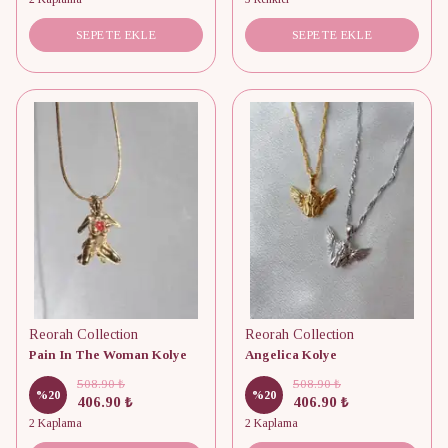
SEPETE EKLE
SEPETE EKLE
Reorah Collection
Reorah Collection
Pain In The Woman Kolye
Angelica Kolye
508.90 ₺
508.90 ₺
%
20
%
20
406.90 ₺
406.90 ₺
2 Kaplama
2 Kaplama