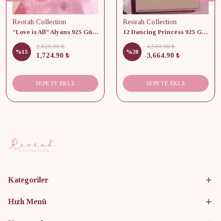
Reorah Collection
Reorah Collection
“Love is All” Alyans 925 Gümüş - Medium Beden
12 Dancing Princess 925 Gümüş/ Kolye, Küpe ve Yüzük Set
2,029.90 ₺
4,580.90 ₺
%
15
%
20
1,724.90 ₺
3,664.90 ₺
SEPETE EKLE
SEPETE EKLE
Kategoriler
Hızlı Menü