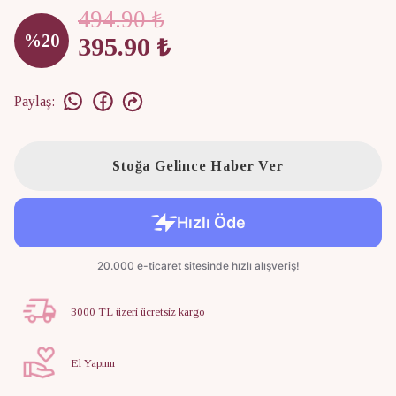
494.90 ₺
%
20
395.90 ₺
Paylaş
:
Stoğa Gelince Haber Ver
3000 TL üzeri ücretsiz kargo
El Yapımı