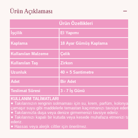
Ürün Açıklaması
Ürün Özellikleri
İşçilik
El Yapımı
Kaplama
18 Ayar Gümüş Kaplama
Kullanılan Malzeme
Çelik
Kullanılan Taş
Zirkon
Uzunluk
40 + 5 Santimetre
Adet
Bir Adet
Teslimat Süresi
3 - 7 İş Günü
KULLANIM TALİMATLARI
♥ Takılarınızın renginin solmaması için su, krem, parfüm, kolonya,
çamaşır suyu gibi maddelerle temastan kaçınmanızı tavsiye ederiz.
♥ Takılarınızla duşa veya denize girmemenizi tavsiye ederiz.
♥ Takılarınızı kapalı bir kutuda veya kesede muhafaza etmenizi tavsiy
ederiz.
♥ Hassas veya alerjik ciltler için önerilmez.