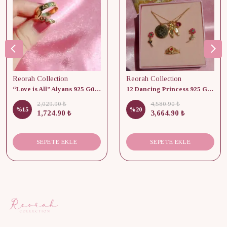
Reorah Collection
Reorah Collection
“Love is All” Alyans 925 Gümüş - Medium Beden
12 Dancing Princess 925 Gümüş/ Kolye, Küpe ve Yüzük Set
2,029.90 ₺
4,580.90 ₺
%
15
%
20
1,724.90 ₺
3,664.90 ₺
SEPETE EKLE
SEPETE EKLE