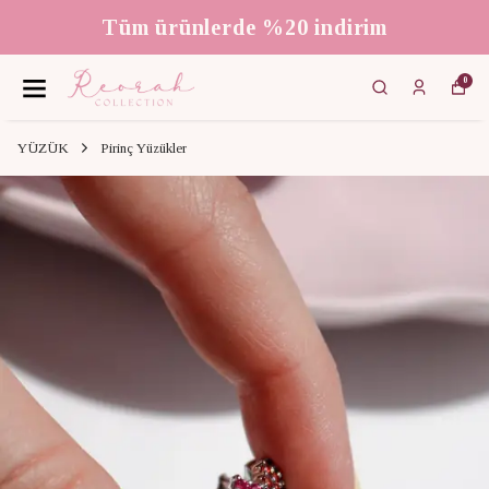
Tüm ürünlerde %20 indirim
0
YÜZÜK
Pirinç Yüzükler