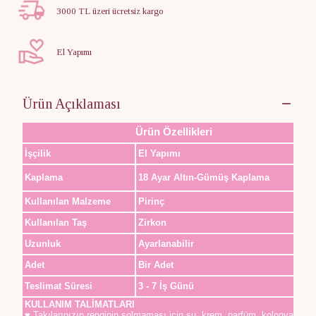
3000 TL üzeri ücretsiz kargo
El Yapımı
Ürün Açıklaması
Ürün Özellikleri
İşçilik
El Yapımı
Kaplama
18 Ayar Altın-Gümüş Kaplama
Kullanılan Malzeme
Pirinç
Kullanılan Taş
Zirkon
Uzunluk
Ayarlanabilir
Adet
Bir Adet
Teslimat Süresi
3 - 7 İş Günü
KULLANIM TALİMATLARI
♥ Takılarınızın renginin solmaması için su, krem, parfüm, kolonya,