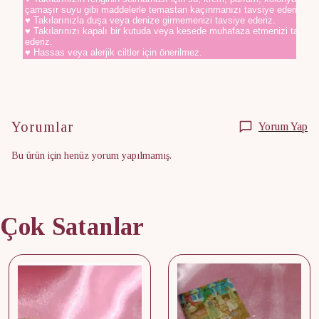
çamaşır suyu gibi maddelerle temastan kaçınmanızı tavsiye ederiz.
♥ Takılarınızla duşa veya denize girmemenizi tavsiye ederiz.
♥ Takılarınızı kapalı bir kutuda veya kesede muhafaza etmenizi tavsiy
ederiz.
♥ Hassas veya alerjik ciltler için önerilmez.
Yorumlar
Yorum Yap
Bu ürün için henüz yorum yapılmamış.
Çok Satanlar