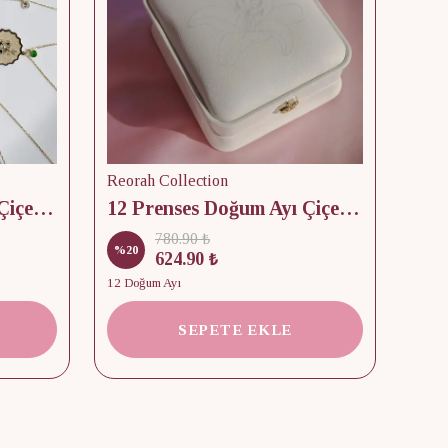
Reorah Collection
Reor
12 Prenses Doğum Ayı Çiçek & Taş 925 Gümüş Kolye
12 Prenses Doğum Ayı Çiçek Baskılı Takı Kutusu
780.90 ₺
%
20
%
15
624.90 ₺
12 Doğum Ayı
2 Kap
SEPETE EKLE