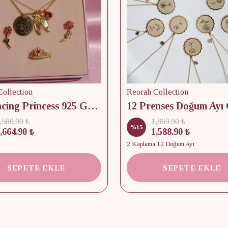
ollection
Reorah Collection
12 Dancing Princess 925 Gümüş/ Kolye, Küpe ve Yüzük Set
,580.90 ₺
1,869.90 ₺
%
15
,664.90 ₺
1,588.90 ₺
2 Kaplama 12 Doğum Ayı
SEPETE EKLE
SEPETE EKLE