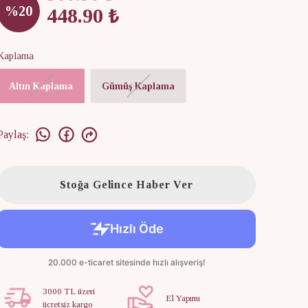
%
20
448.90 ₺
Kaplama
Altın Kaplama
Gümüş Kaplama
Paylaş
:
Stoğa Gelince Haber Ver
3000 TL üzeri
El Yapımı
ücretsiz kargo