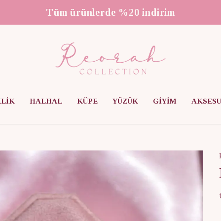
3000 ₺ üzeri ücretsiz kargo
KLİK
HALHAL
KÜPE
YÜZÜK
GİYİM
AKSES