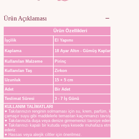
Ürün Açıklaması
Ürün Özellikleri
İşçilik
El Yapımı
Kaplama
18 Ayar Altın - Gümüş Kaplama
Kullanılan Malzeme
Pirinç
Kullanılan Taş
Zirkon
Uzunluk
15 + 5 cm
Adet
Bir Adet
Teslimat Süresi
3 - 7 İş Günü
KULLANIM TALİMATLARI
♥ Takılarınızın renginin solmaması için su, krem, parfüm, kolonya,
çamaşır suyu gibi maddelerle temastan kaçınmanızı tavsiye ederiz.
♥ Takılarınızla duşa veya denize girmemenizi tavsiye ederiz.
♥ Takılarınızı kapalı bir kutuda veya kesede muhafaza etmenizi tavsiye
ederiz.
♥ Hassas veya alerjik ciltler için önerilmez.