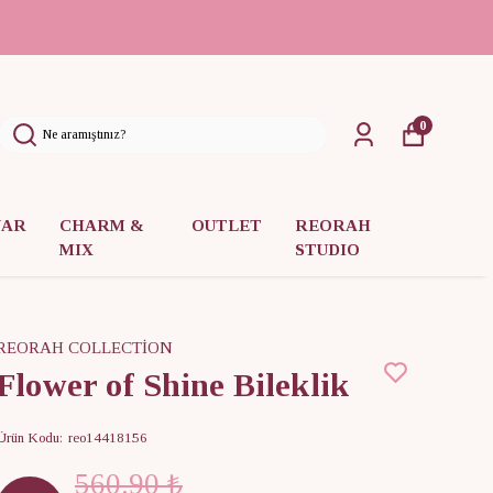
0
UAR
CHARM &
OUTLET
REORAH
MIX
STUDIO
REORAH COLLECTİON
Flower of Shine Bileklik
Ürün Kodu
:
reo14418156
560.90 ₺