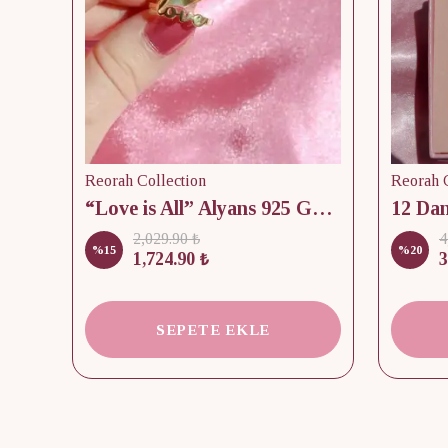
Reorah Collection
Reorah C
lik
“Love is All” Alyans 925 Gümüş - Medium Beden
2,029.90 ₺
4
%
15
%
20
1,724.90 ₺
3
SEPETE EKLE