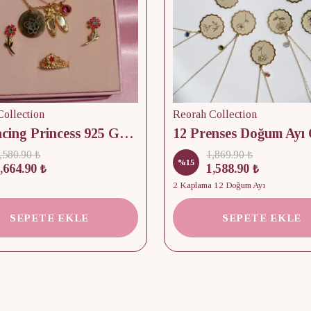
ollection
Reorah Collection
12 Dancing Princess 925 Gümüş/ Kolye, Küpe ve Yüzük Set
,580.90 ₺
1,869.90 ₺
%
15
,664.90 ₺
1,588.90 ₺
2 Kaplama 12 Doğum Ayı
SEPETE EKLE
SEPETE EKLE