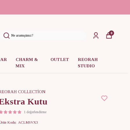
0
UAR
CHARM &
OUTLET
REORAH
MIX
STUDIO
REORAH COLLECTİON
Ekstra Kutu
1 değerlendirme
Ürün Kodu
:
ACLMSVX3