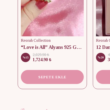
Reorah Collection
Reorah C
lik
“Love is All” Alyans 925 Gümüş - Medium Beden
2,029.90 ₺
4
%
15
%
20
1,724.90 ₺
3
SEPETE EKLE