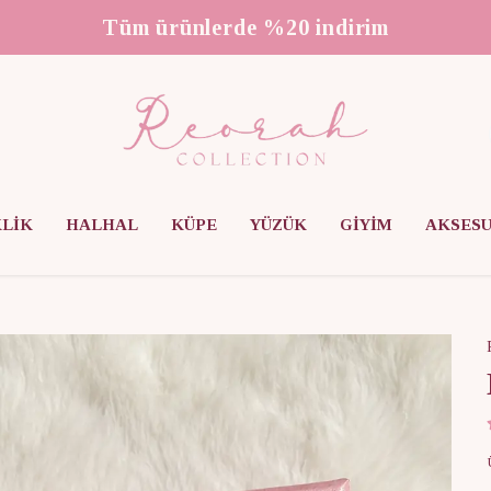
3000 ₺ üzeri ücretsiz kargo
KLİK
HALHAL
KÜPE
YÜZÜK
GİYİM
AKSES