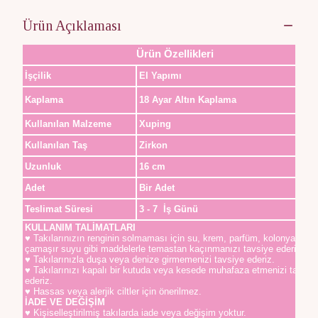
Ürün Açıklaması
Ürün Özellikleri
İşçilik
El Yapımı
Kaplama
18 Ayar Altın Kaplama
Kullanılan Malzeme
Xuping
Kullanılan Taş
Zirkon
Uzunluk
16 cm
Adet
Bir Adet
Teslimat Süresi
3 - 7 İş Günü
KULLANIM TALİMATLARI
♥ Takılarınızın renginin solmaması için su, krem, parfüm, kolonya,
çamaşır suyu gibi maddelerle temastan kaçınmanızı tavsiye ederiz.
♥ Takılarınızla duşa veya denize girmemenizi tavsiye ederiz.
♥ Takılarınızı kapalı bir kutuda veya kesede muhafaza etmenizi tavsiy
ederiz.
♥ Hassas veya alerjik ciltler için önerilmez.
İADE VE DEĞİŞİM
♥ Kişiselleştirilmiş takılarda iade veya değişim yoktur.