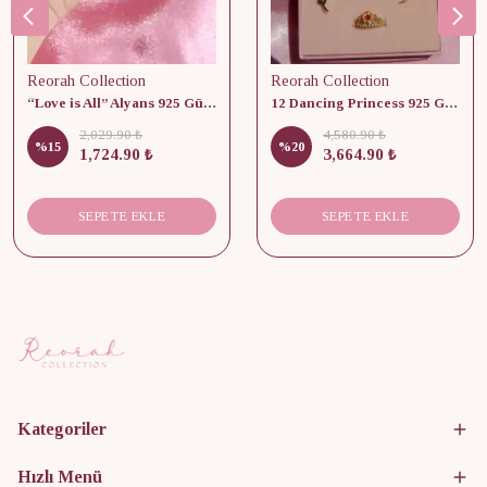
Reorah Collection
Reorah Collection
“Love is All” Alyans 925 Gümüş - Medium Beden
12 Dancing Princess 925 Gümüş/ Kolye, Küpe ve Yüzük Set
2,029.90 ₺
4,580.90 ₺
%
15
%
20
1,724.90 ₺
3,664.90 ₺
SEPETE EKLE
SEPETE EKLE
Kategoriler
Hızlı Menü