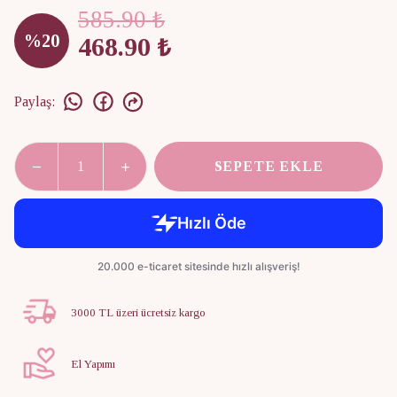
585.90 ₺
%
20
468.90 ₺
Paylaş
:
SEPETE EKLE
3000 TL üzeri ücretsiz kargo
El Yapımı