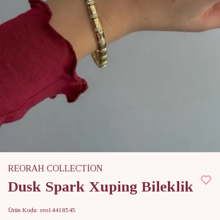
REORAH COLLECTİON
Dusk Spark Xuping Bileklik
Ürün Kodu
:
reo14418545