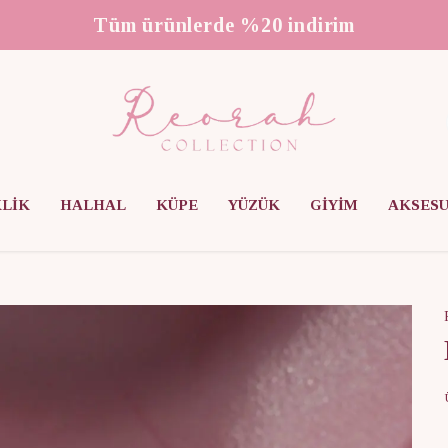
3000 ₺ üzeri ücretsiz kargo
KLİK
HALHAL
KÜPE
YÜZÜK
GİYİM
AKSES