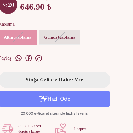
%
20
646.90 ₺
Kaplama
Altın Kaplama
Gümüş Kaplama
Paylaş
:
Stoğa Gelince Haber Ver
3000 TL üzeri
El Yapımı
ücretsiz kargo