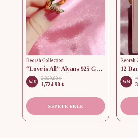
Reorah Collection
Reorah C
lik
“Love is All” Alyans 925 Gümüş - Medium Beden
2,029.90 ₺
4
%
15
%
20
1,724.90 ₺
3
SEPETE EKLE