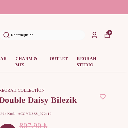
0
UAR
CHARM &
OUTLET
REORAH
MIX
STUDIO
REORAH COLLECTİON
Double Daisy Bilezik
Ürün Kodu
:
ACGMNSZ8_972a10
807.90 ₺