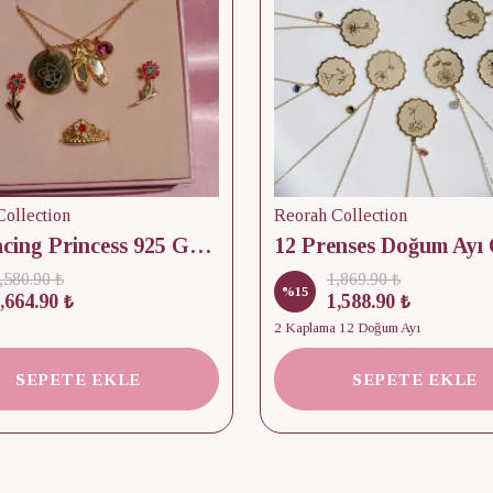
ollection
Reorah Collection
12 Dancing Princess 925 Gümüş/ Kolye, Küpe ve Yüzük Set
,580.90 ₺
1,869.90 ₺
%
15
,664.90 ₺
1,588.90 ₺
2 Kaplama 12 Doğum Ayı
SEPETE EKLE
SEPETE EKLE