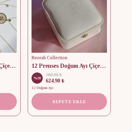
Reorah Collection
Reor
12 Prenses Doğum Ayı Çiçek & Taş 925 Gümüş Kolye
12 Prenses Doğum Ayı Çiçek Baskılı Takı Kutusu
780.90 ₺
%
20
%
15
624.90 ₺
12 Doğum Ayı
2 Kap
SEPETE EKLE