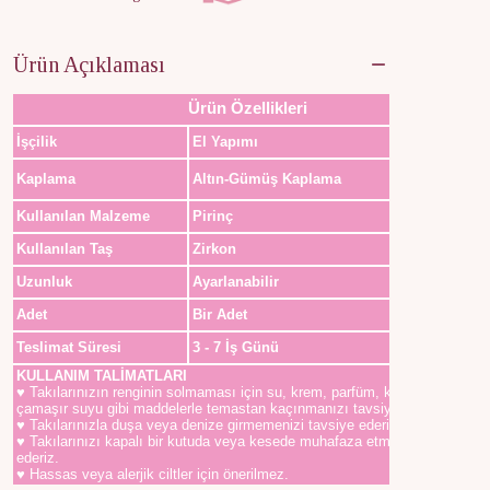
Ürün Açıklaması
Ürün Özellikleri
İşçilik
El Yapımı
Kaplama
Altın-Gümüş Kaplama
Kullanılan Malzeme
Pirinç
Kullanılan Taş
Zirkon
Uzunluk
Ayarlanabilir
Adet
Bir Adet
Teslimat Süresi
3 - 7 İş Günü
KULLANIM TALİMATLARI
♥ Takılarınızın renginin solmaması için su, krem, parfüm, kolonya,
çamaşır suyu gibi maddelerle temastan kaçınmanızı tavsiye ederiz.
♥ Takılarınızla duşa veya denize girmemenizi tavsiye ederiz.
♥ Takılarınızı kapalı bir kutuda veya kesede muhafaza etmenizi tavsiye
ederiz.
♥ Hassas veya alerjik ciltler için önerilmez.