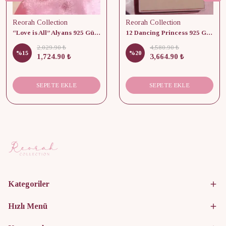
Reorah Collection
Reorah Collection
“Love is All” Alyans 925 Gümüş - Medium Beden
12 Dancing Princess 925 Gümüş/ Kolye, Küpe ve Yüzük Set
2,029.90 ₺
4,580.90 ₺
%
15
%
20
1,724.90 ₺
3,664.90 ₺
SEPETE EKLE
SEPETE EKLE
Kategoriler
Hızlı Menü