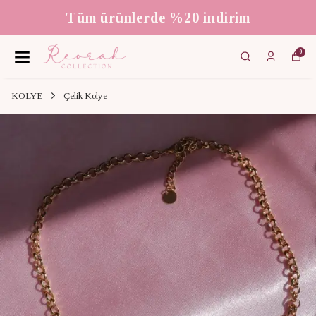
Tüm ürünlerde %20 indirim
0
KOLYE
Çelik Kolye