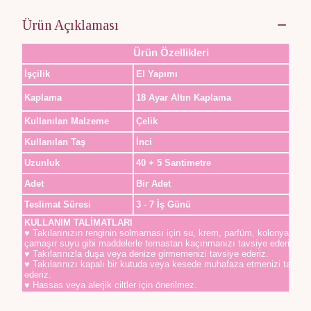
Ürün Açıklaması
Ürün Özellikleri
İşçilik
El Yapımı
Kaplama
18 Ayar Altın Kaplama
Kullanılan Malzeme
Çelik
Kullanılan Taş
İnci
Uzunluk
40 + 5 Santimetre
Adet
Bir Adet
Teslimat Süresi
3 - 7 İş Günü
KULLANIM TALİMATLARI
♥ Takılarınızın renginin solmaması için su, krem, parfüm, kolonya,
çamaşır suyu gibi maddelerle temastan kaçınmanızı tavsiye ederiz.
♥ Takılarınızla duşa veya denize girmemenizi tavsiye ederiz.
♥ Takılarınızı kapalı bir kutuda veya kesede muhafaza etmenizi tavsiy
ederiz.
♥ Hassas veya alerjik ciltler için önerilmez.