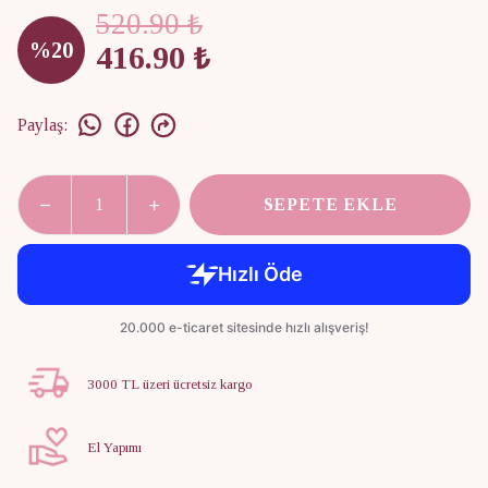
520.90 ₺
%
20
416.90 ₺
Paylaş
:
SEPETE EKLE
3000 TL üzeri ücretsiz kargo
El Yapımı