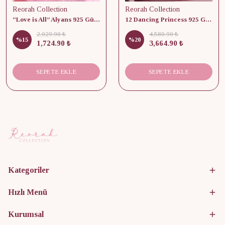
Reorah Collection
Reorah Collection
“Love is All” Alyans 925 Gümüş - Medium Beden
12 Dancing Princess 925 Gümüş/ Kolye, Küpe ve Yüzük Set
2,029.90 ₺
4,580.90 ₺
%
15
%
20
1,724.90 ₺
3,664.90 ₺
SEPETE EKLE
SEPETE EKLE
Kategoriler
Hızlı Menü
Kurumsal