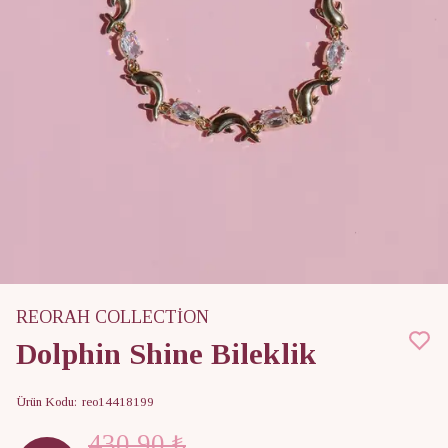
REORAH COLLECTİON
Dolphin Shine Bileklik
Ürün Kodu
:
reo14418199
430.90 ₺