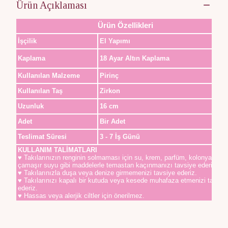
Ürün Açıklaması
Ürün Özellikleri
İşçilik
El Yapımı
Kaplama
18 Ayar Altın Kaplama
Kullanılan Malzeme
Pirinç
Kullanılan Taş
Zirkon
Uzunluk
16 cm
Adet
Bir Adet
Teslimat Süresi
3 - 7 İş Günü
KULLANIM TALİMATLARI
♥ Takılarınızın renginin solmaması için su, krem, parfüm, kolonya,
çamaşır suyu gibi maddelerle temastan kaçınmanızı tavsiye ederiz.
♥ Takılarınızla duşa veya denize girmemenizi tavsiye ederiz.
♥ Takılarınızı kapalı bir kutuda veya kesede muhafaza etmenizi tavsiy
ederiz.
♥ Hassas veya alerjik ciltler için önerilmez.