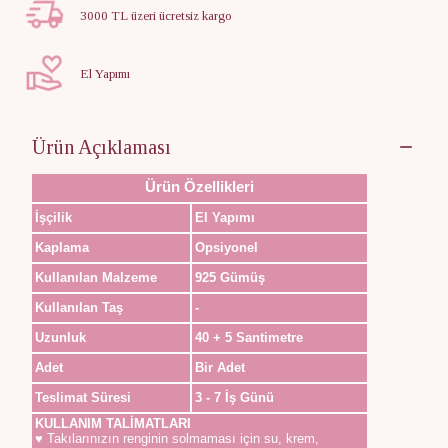
3000 TL üzeri ücretsiz kargo
El Yapımı
Ürün Açıklaması
Ürün Özellikleri
İşçilik
El Yapımı
Kaplama
Opsiyonel
Kullanılan Malzeme
925 Gümüş
Kullanılan Taş
-
Uzunluk
40 + 5 Santimetre
Adet
Bir Adet
Teslimat Süresi
3 - 7 İş Günü
KULLANIM TALİMATLARI
♥ Takılarınızın renginin solmaması için su, krem,