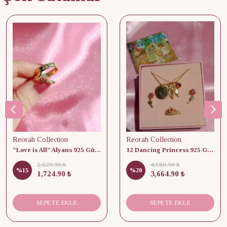
Reorah Collection
Reorah Collection
“Love is All” Alyans 925 Gümüş - Medium Beden
12 Dancing Princess 925 Gümüş/ Kolye, Küpe ve Yüzük Set
2,029.90 ₺
4,580.90 ₺
%
15
%
20
1,724.90 ₺
3,664.90 ₺
SEPETE EKLE
SEPETE EKLE