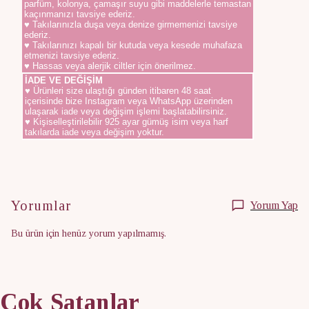
parfüm, kolonya, çamaşır suyu gibi maddelerle temastan
kaçınmanızı tavsiye ederiz.
♥ Takılarınızla duşa veya denize girmemenizi tavsiye
ederiz.
♥ Takılarınızı kapalı bir kutuda veya kesede muhafaza
etmenizi tavsiye ederiz.
♥ Hassas veya alerjik ciltler için önerilmez.
İADE VE DEĞİŞİM
♥ Ürünleri size ulaştığı günden itibaren 48 saat
içerisinde bize Instagram veya WhatsApp üzerinden
ulaşarak iade veya değişim işlemi başlatabilirsiniz.
♥ Kişiselleştirilebilir 925 ayar gümüş isim veya harf
takılarda iade veya değişim yoktur.
Yorumlar
Yorum Yap
Bu ürün için henüz yorum yapılmamış.
Çok Satanlar