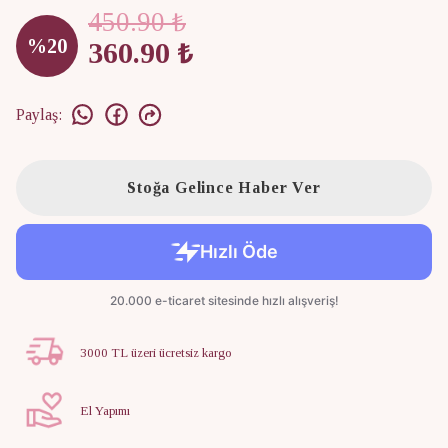
450.90 ₺
%
20
360.90 ₺
Paylaş
:
Stoğa Gelince Haber Ver
3000 TL üzeri ücretsiz kargo
El Yapımı