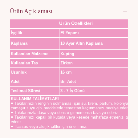
Ürün Açıklaması
Ürün Özellikleri
İşçilik
El Yapımı
Kaplama
18 Ayar Altın Kaplama
Kullanılan Malzeme
Xuping
Kullanılan Taş
Zirkon
Uzunluk
16 cm
Adet
Bir Adet
Teslimat Süresi
3 - 7 İş Günü
KULLANIM TALİMATLARI
♥ Takılarınızın renginin solmaması için su, krem, parfüm, kolonya,
çamaşır suyu gibi maddelerle temastan kaçınmanızı tavsiye ederiz.
♥ Takılarınızla duşa veya denize girmemenizi tavsiye ederiz.
♥ Takılarınızı kapalı bir kutuda veya kesede muhafaza etmenizi tavsiy
ederiz.
♥ Hassas veya alerjik ciltler için önerilmez.