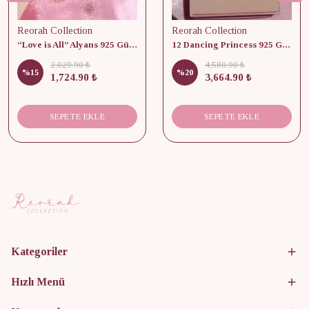
Reorah Collection
Reorah Collection
“Love is All” Alyans 925 Gümüş - Medium Beden
12 Dancing Princess 925 Gümüş/ Kolye, Küpe ve Yüzük Set
2,029.90 ₺
4,580.90 ₺
%
15
%
20
1,724.90 ₺
3,664.90 ₺
SEPETE EKLE
SEPETE EKLE
Kategoriler
Hızlı Menü