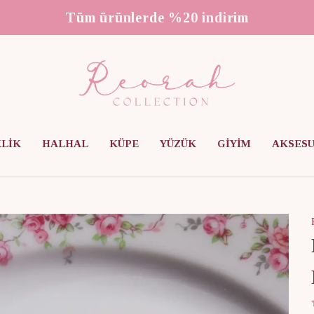
3000 ₺ üzeri ücretsiz kargo
KLİK
HALHAL
KÜPE
YÜZÜK
GİYİM
AKSES