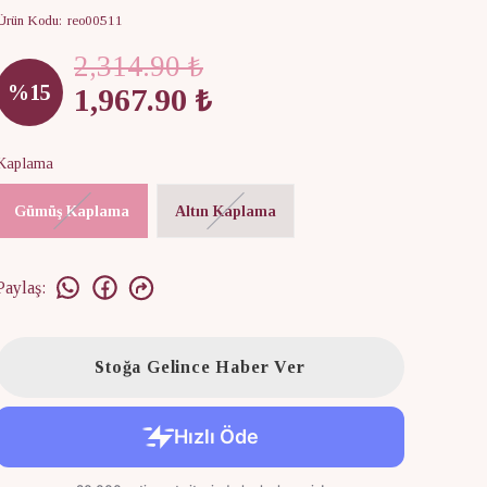
Ürün Kodu
:
reo00511
2,314.90 ₺
%
15
1,967.90 ₺
Kaplama
Gümüş Kaplama
Altın Kaplama
Paylaş
:
Stoğa Gelince Haber Ver