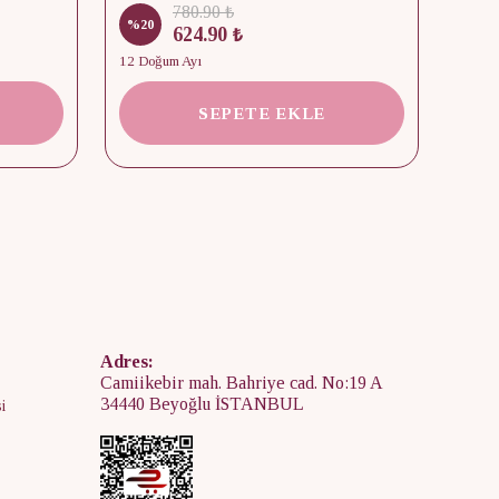
780.90 ₺
%
20
%
15
624.90 ₺
12 Doğum Ayı
2 Kap
SEPETE EKLE
Adres:
Camiikebir mah. Bahriye cad. No:19 A
34440 Beyoğlu İSTANBUL
i