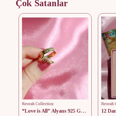
Çok Satanlar
Reorah Collection
Reorah C
lik
“Love is All” Alyans 925 Gümüş - Medium Beden