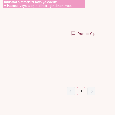
muhafaza etmenizi tavsiye ederiz.
♥ Hassas veya alerjik ciltler için önerilmez.
Yorum Yap
1