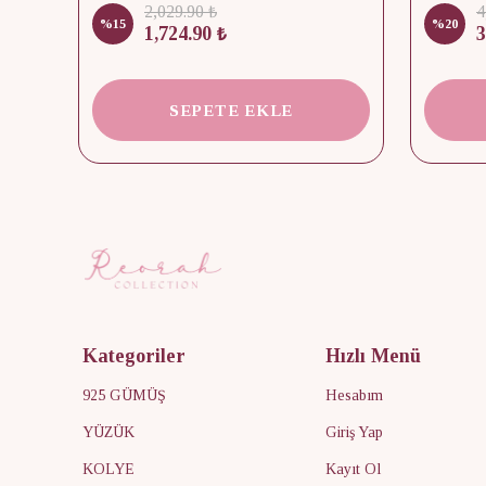
2,029.90 ₺
4
%
15
%
20
1,724.90 ₺
3
SEPETE EKLE
Kategoriler
Hızlı Menü
925 GÜMÜŞ
Hesabım
YÜZÜK
Giriş Yap
KOLYE
Kayıt Ol