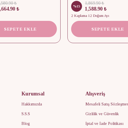
,580.90 ₺
1,869.90 ₺
%
15
,664.90 ₺
1,588.90 ₺
2 Kaplama 12 Doğum Ayı
SEPETE EKLE
SEPETE EKLE
Kurumsal
Alışveriş
Hakkımızda
Mesafeli Satış Sözleşmes
S.S.S
Gizlilik ve Güvenlik
Blog
İptal ve İade Politikası