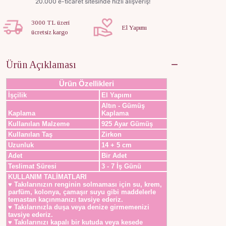
3000 TL üzeri
El Yapımı
ücretsiz kargo
Ürün Açıklaması
Ürün Özellikleri
İşçilik
El Yapımı
Altın - Gümüş
Kaplama
Kaplama
Kullanılan Malzeme
925 Ayar Gümüş
Kullanılan Taş
Zirkon
Uzunluk
14 + 5 cm
Adet
Bir Adet
Teslimat Süresi
3 - 7 İş Günü
KULLANIM TALİMATLARI
♥ Takılarınızın renginin solmaması için su, krem,
parfüm, kolonya, çamaşır suyu gibi maddelerle
temastan kaçınmanızı tavsiye ederiz.
♥ Takılarınızla duşa veya denize girmemenizi
tavsiye ederiz.
♥ Takılarınızı kapalı bir kutuda veya kesede