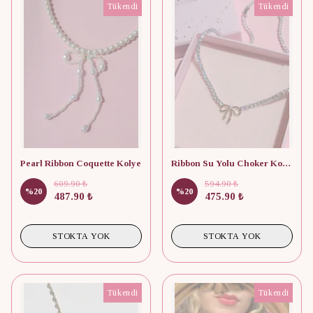
Tükendi
Tükendi
Pearl Ribbon Coquette Kolye
Ribbon Su Yolu Choker Kolye
609.90 ₺
594.90 ₺
%
20
%
20
487.90 ₺
475.90 ₺
STOKTA YOK
STOKTA YOK
Tükendi
Tükendi