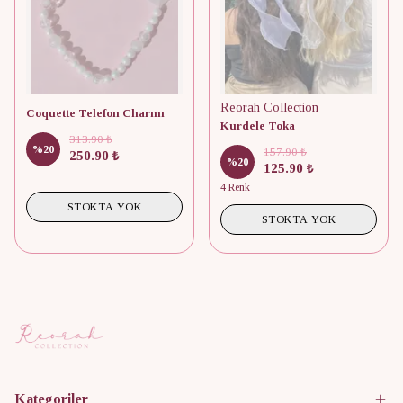
Reorah Collection
Coquette Telefon Charmı
Kurdele Toka
313.90 ₺
%
20
157.90 ₺
250.90 ₺
%
20
125.90 ₺
4 Renk
STOKTA YOK
STOKTA YOK
Kategoriler