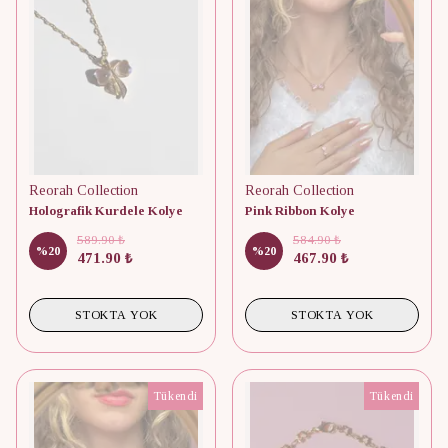
Reorah Collection
Reorah Collection
Holografik Kurdele Kolye
Pink Ribbon Kolye
589.90 ₺
584.90 ₺
%
20
%
20
471.90 ₺
467.90 ₺
STOKTA YOK
STOKTA YOK
Tükendi
Tükendi