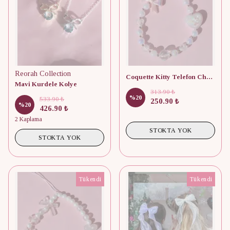
Reorah Collection
Coquette Kitty Telefon Charmı
Mavi Kurdele Kolye
313.90 ₺
%
20
533.90 ₺
250.90 ₺
%
20
426.90 ₺
2 Kaplama
STOKTA YOK
STOKTA YOK
Tükendi
Tükendi