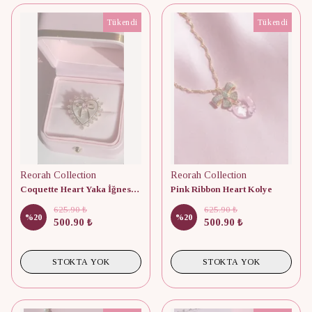
Tükendi
Tükendi
Reorah Collection
Reorah Collection
Coquette Heart Yaka İğnesi - Broş
Pink Ribbon Heart Kolye
625.90 ₺
625.90 ₺
%
20
%
20
500.90 ₺
500.90 ₺
STOKTA YOK
STOKTA YOK