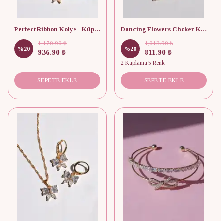
Perfect Ribbon Kolye - Küpe - Bileklik Seti
Dancing Flowers Choker Kolye
1,170.90 ₺
1,013.90 ₺
%
20
%
20
936.90 ₺
811.90 ₺
2 Kaplama 5 Renk
SEPETE EKLE
SEPETE EKLE