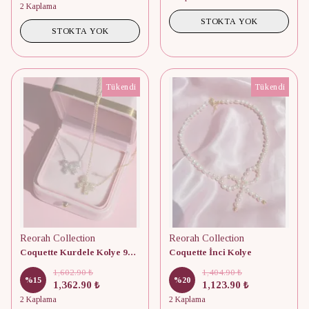
2 Kaplama
STOKTA YOK
STOKTA YOK
Tükendi
Tükendi
Reorah Collection
Reorah Collection
Coquette Kurdele Kolye 925 Ayar Gümüş
Coquette İnci Kolye
1,602.90 ₺
1,404.90 ₺
%
15
%
20
1,362.90 ₺
1,123.90 ₺
2 Kaplama
2 Kaplama