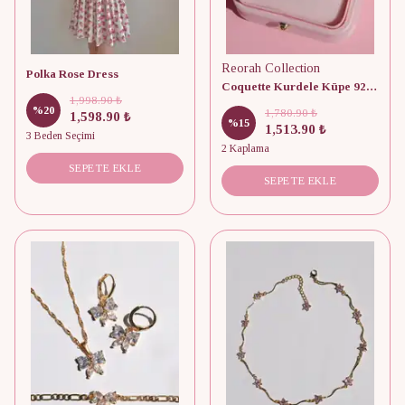
Reorah Collection
Polka Rose Dress
Coquette Kurdele Küpe 925 Ayar Gümüş
1,998.90 ₺
%
20
1,780.90 ₺
1,598.90 ₺
%
15
1,513.90 ₺
3 Beden Seçimi
2 Kaplama
SEPETE EKLE
SEPETE EKLE