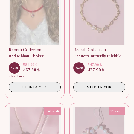
Reorah Collection
Reorah Collection
Red Ribbon Choker
Coquette Butterfly Bileklik
584.90 ₺
547.90 ₺
%
20
%
20
467.90 ₺
437.90 ₺
2 Kaplama
STOKTA YOK
STOKTA YOK
Tükendi
Tükendi