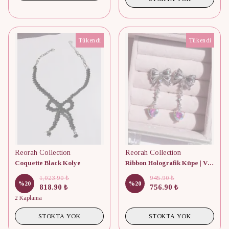
Tükendi
Tükendi
Reorah Collection
Reorah Collection
Coquette Black Kolye
Ribbon Holografik Küpe | VIP | Özel Seri
1,023.90 ₺
945.90 ₺
%
20
%
20
818.90 ₺
756.90 ₺
2 Kaplama
STOKTA YOK
STOKTA YOK