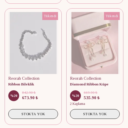
Tükendi
Tükendi
Reorah Collection
Reorah Collection
Ribbon Bileklik
Diamond Ribbon Küpe
842.90 ₺
669.90 ₺
%
20
%
20
673.90 ₺
535.90 ₺
2 Kaplama
STOKTA YOK
STOKTA YOK