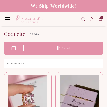
We Ship Worldwide!
0
Coquette
36
ürün
Sırala