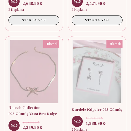
%
15
%
15
2,648.90 ₺
2,421.90 ₺
2 Kaplama
2 Kaplama
STOKTA YOK
STOKTA YOK
Tükendi
Tükendi
Reorah Collection
Kurdele Küpeler 925 Gümüş
925 Gümüş Yassı Bow Kolye
1,869.90 ₺
%
15
2,670.90 ₺
1,588.90 ₺
%
15
2,269.90 ₺
2 Kaplama