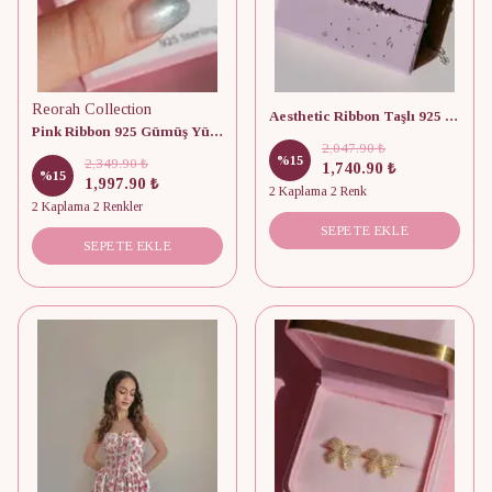
Reorah Collection
Aesthetic Ribbon Taşlı 925 Gümüş Bileklik
Pink Ribbon 925 Gümüş Yüzük
2,047.90 ₺
%
15
2,349.90 ₺
1,740.90 ₺
%
15
1,997.90 ₺
2 Kaplama 2 Renk
2 Kaplama 2 Renkler
SEPETE EKLE
SEPETE EKLE