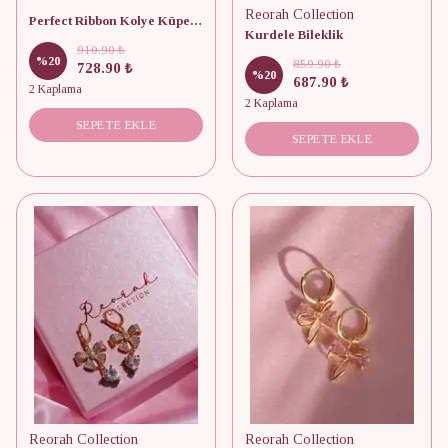
Reorah Collection
Perfect Ribbon Kolye Küpe Seti
Kurdele Bileklik
910.90 ₺
%
20
859.90 ₺
728.90 ₺
%
20
687.90 ₺
2 Kaplama
2 Kaplama
SEPETE EKLE
SEPETE EKLE
Reorah Collection
Reorah Collection