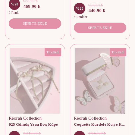
585.90 ₺
%
20
550.90 ₺
468.90 ₺
%
20
440.90 ₺
2 Renk
5 Renkler
SEPETE EKLE
SEPETE EKLE
Tükendi
Tükendi
Reorah Collection
Reorah Collection
925 Gümüş Yassı Bow Küpe
Coquette Kurdele Kolye Küpe Seti 925 Ayar Gümüş
3,116.90 ₺
2,848.90 ₺