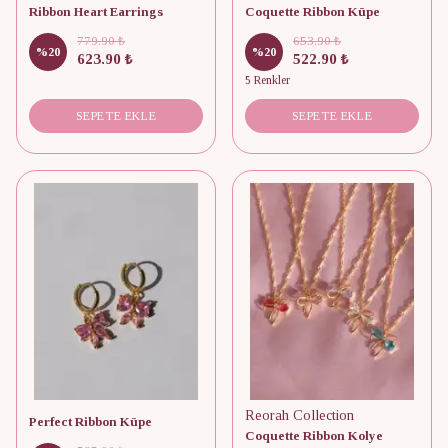
Ribbon Heart Earrings
Coquette Ribbon Küpe
779.90 ₺
653.90 ₺
%
20
%
20
623.90 ₺
522.90 ₺
5 Renkler
SEPETE EKLE
SEPETE EKLE
Reorah Collection
Perfect Ribbon Küpe
Coquette Ribbon Kolye