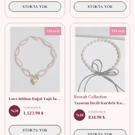
STOKTA YOK
STOKTA YOK
Tükendi
Tükendi
Reorah Collection
Love Ribbon Doğal Taşlı İncili Tasarım Kolye
Tasarım İncili Kurdele Kolye
1,404.90 ₺
%
20
1,043.90 ₺
1,123.90 ₺
%
20
834.90 ₺
STOKTA YOK
STOKTA YOK